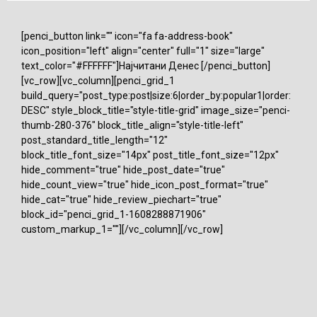
[penci_button link="" icon="fa fa-address-book"
icon_position="left" align="center" full="1" size="large"
text_color="#FFFFFF"]Најчитани Денес [/penci_button]
[vc_row][vc_column][penci_grid_1
build_query="post_type:post|size:6|order_by:popular1|order:
DESC" style_block_title="style-title-grid" image_size="penci-
thumb-280-376" block_title_align="style-title-left"
post_standard_title_length="12"
block_title_font_size="14px" post_title_font_size="12px"
hide_comment="true" hide_post_date="true"
hide_count_view="true" hide_icon_post_format="true"
hide_cat="true" hide_review_piechart="true"
block_id="penci_grid_1-1608288871906"
custom_markup_1=""][/vc_column][/vc_row]