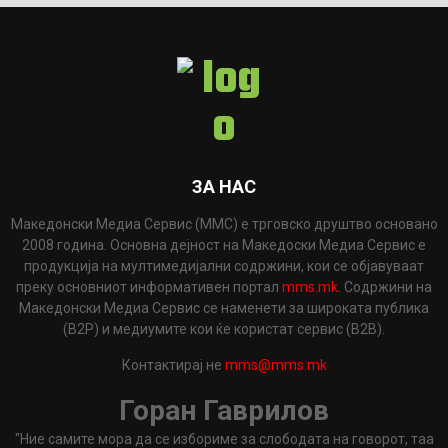
ЗА НАС
Македонски Медиа Сервис (ММС) е трговско друштво основано
2008 година. Основна дејност на Македоски Медиа Сервис е
продукција на мултимедијални содржини, кои се објавуваат
преку основниот информативен портал
mms.mk
. Содржини на
Македонски Медиа Сервис се наменети за широката публика
(B2P) и медиумите кои ќе користат сервис (B2B).
Контактирај не
mms@mms.mk
Горан Гаврилов
"Ние самите мора да се избориме за слободата на говорот, таа