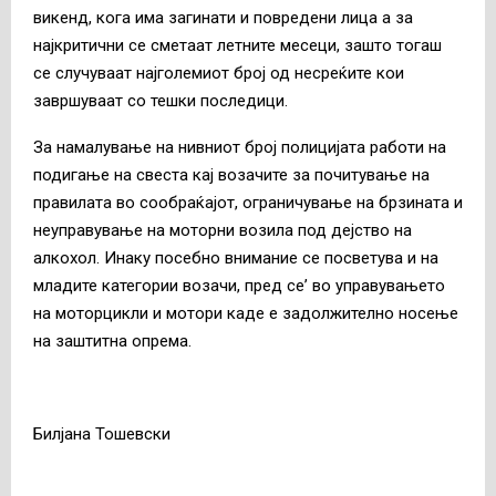
викенд, кога има загинати и повредени лица а за
најкритични се сметаат летните месеци, зашто тогаш
се случуваат најголемиот број од несреќите кои
завршуваат со тешки последици.
За намалување на нивниот број полицијата работи на
подигање на свеста кај возачите за почитување на
правилата во сообраќајот, ограничување на брзината и
неуправување на моторни возила под дејство на
алкохол. Инаку посебно внимание се посветува и на
младите категории возачи, пред се’ во управувањето
на моторцикли и мотори каде е задолжително носење
на заштитна опрема.
Билјана Тошевски