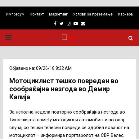
Импресум
Контакт
Маркетинг
Услови за преземање
Кариера
Facebook
Twitter
Instagram
Youtube
Email
PRIMARY
MENU
Објавено на: 09/26/18 8:32 AM
Мотоциклист тешко повреден во
сообраќајна незгода во Демир
Капија
За неполна недела повторно сообраќајна незгода во
Тиквешијата помеѓу мотоцикл и автомобил, и во овој
случај со тешки телесни повреди се здобил возачот на
мотоциклот – информира портпаролот на СВР Велес,