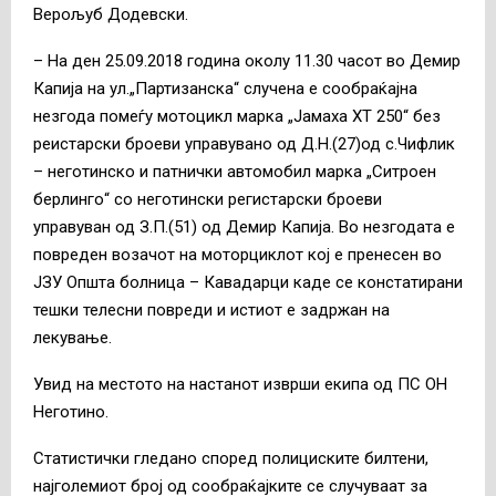
Верољуб Додевски.
– На ден 25.09.2018 година околу 11.30 часот во Демир
Капија на ул.„Партизанска“ случена е сообраќајна
незгода помеѓу мотоцикл марка „Јамаха ХТ 250“ без
реистарски броеви управувано од Д.Н.(27)од с.Чифлик
– неготинско и патнички автомобил марка „Ситроен
берлинго“ со неготински регистарски броеви
управуван од З.П.(51) од Демир Капија. Во незгодата е
повреден возачот на моторциклот кој е пренесен во
ЈЗУ Општа болница – Кавадарци каде се констатирани
тешки телесни повреди и истиот е задржан на
лекување.
Увид на местото на настанот изврши екипа од ПС ОН
Неготино.
Статистички гледано според полициските билтени,
најголемиот број од сообраќајките се случуваат за