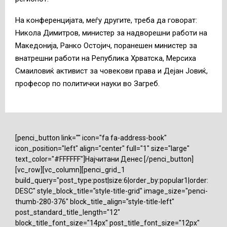
На конференцијата, меѓу другите, треба да говорат:
Никола Димитров, министер за надворешни работи на
Македонија, Ранко Остојич, поранешен министер за
внатрешни работи на Република Хрватска, Мерсиха
Смаиловиќ активист за човекови права и Дејан Јовиќ,
професор по политички науки во Загреб.
[penci_button link="" icon="fa fa-address-book"
icon_position="left" align="center" full="1" size="large"
text_color="#FFFFFF"]Најчитани Денес [/penci_button]
[vc_row][vc_column][penci_grid_1
build_query="post_type:post|size:6|order_by:popular1|order:
DESC" style_block_title="style-title-grid" image_size="penci-
thumb-280-376" block_title_align="style-title-left"
post_standard_title_length="12"
block_title_font_size="14px" post_title_font_size="12px"