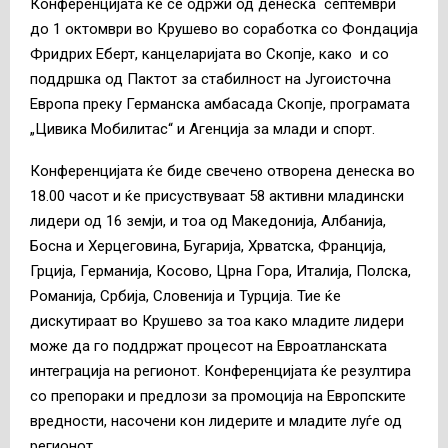
Конференцијата ќе се одржи од денеска септември
до 1 октомври во Крушево во соработка со Фондација
Фридрих Еберт, канцеларијата во Скопје, како и со
поддршка од Пактот за стабилност на Југоисточна
Европа преку Германска амбасада Скопје, програмата
„Цивика Мобилитас“ и Агенција за млади и спорт.
Конференцијата ќе биде свечено отворена денеска во
18.00 часот и ќе присуствуваат 58 активни младински
лидери од 16 земји, и тоа од Македонија, Албанија,
Босна и Херцеговина, Бугарија, Хрватска, Франција,
Грција, Германија, Косово, Црна Гора, Италија, Полска,
Романија, Србија, Словенија и Турција. Тие ќе
дискутираат во Крушево за тоа како младите лидери
може да го поддржат процесот на Евроатланската
интеграција на регионот. Конференцијата ќе резултира
со препораки и предлози за промоција на Европските
вредности, насочени кон лидерите и младите луѓе од
регионот.