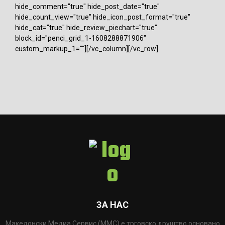
hide_comment="true" hide_post_date="true"
hide_count_view="true" hide_icon_post_format="true"
hide_cat="true" hide_review_piechart="true"
block_id="penci_grid_1-1608288871906"
custom_markup_1=""][/vc_column][/vc_row]
ЗА НАС
Македонски Медиа Сервис (ММС) е трговско друштво основано