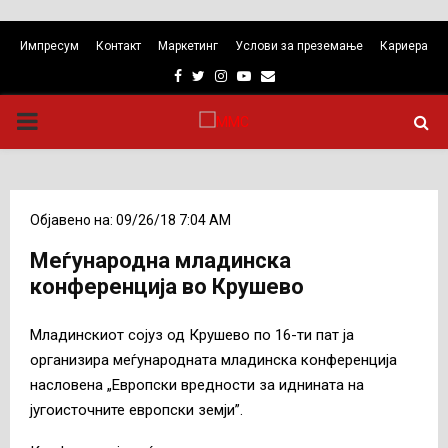
Импресум
Контакт
Маркетинг
Услови за преземање
Кариера
Facebook
Twitter
Instagram
Youtube
Email
PRIMARY
MENU
Објавено на: 09/26/18 7:04 AM
Меѓународна младинска
конференција во Крушево
Младинскиот сојуз од Крушево по 16-ти пат ја
организира меѓународната младинска конференција
насловена „Европски вредности за иднината на
југоисточните европски земји”.