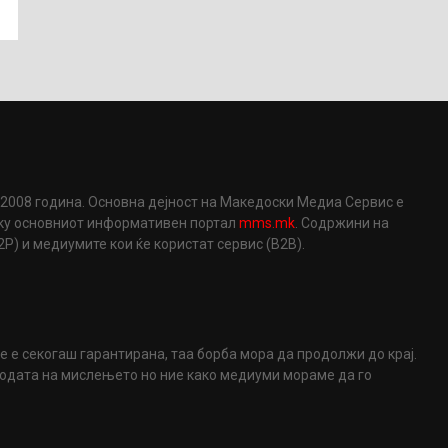
2008 година. Основна дејност на Македоски Медиа Сервис е
еку основниот информативен портал
mms.mk
. Содржини на
) и медиумите кои ќе користат сервис (B2B).
не е секогаш гарантирана, таа борба мора да продолжи до крај.
ободата на мислењето но ние како медиуми мораме да го