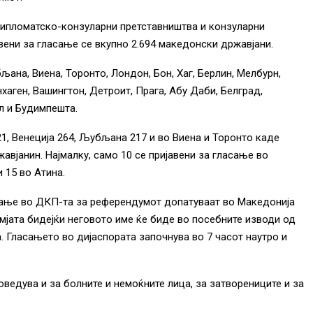
дипломатско-конзуларни претставништва и конзуларни
вени за гласање се вкупно 2.694 македонски државјани.
љана, Виена, Торонто, Лондон, Бон, Хаг, Берлин, Мелбурн,
хаген, Вашингтон, Детроит, Прага, Абу Даби, Белград,
л и Будимпешта.
21, Венеција 264, Љубљана 217 и во Виена и Торонто каде
авјанин. Најмалку, само 10 се пријавени за гласање во
 15 во Атина.
асање во ДКП-та за референдумот допатуваат во Македонија
мјата бидејќи неговото име ќе биде во посебните изводи од
. Гласањето во дијаспората започнува во 7 часот наутро и
оведува и за болните и немоќните лица, за затворениците и за