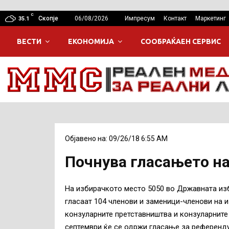
C
Скопје
06/08/2026
Импресум
Контакт
Маркетинг
35.1
ВЕСТИ
ЕКОНОМИЈА
СООБРАЌАЕН СЕРВИС
Објавено на: 09/26/18 6:55 AM
Почнува гласањето н
На избирачкото место 5050 во Државната и
гласаат 104 членови и заменици-членови на 
конзуларните претставништва и конзуларните
септември ќе се одржи гласање за референд