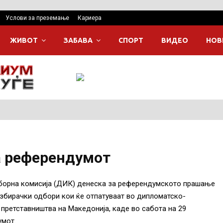
Услови за преземање
Кариера
ЖИВОТ
ЗАБАВА
СПОРТ
ВИДЕО
НОВ
а референдумот
зборна комисија (ДИК) денеска за референдумското прашање
избирачки одбори кои ќе отпатуваат во дипломатско-
 претставништва на Македонија, каде во сабота на 29
умот.