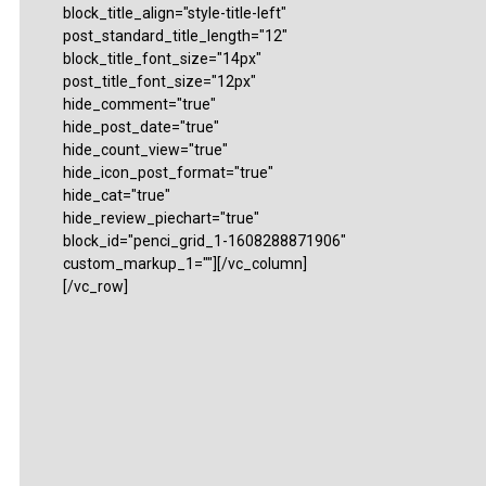
block_title_align="style-title-left"
post_standard_title_length="12"
block_title_font_size="14px"
post_title_font_size="12px"
hide_comment="true"
hide_post_date="true"
hide_count_view="true"
hide_icon_post_format="true"
hide_cat="true"
hide_review_piechart="true"
block_id="penci_grid_1-1608288871906"
custom_markup_1=""][/vc_column]
[/vc_row]