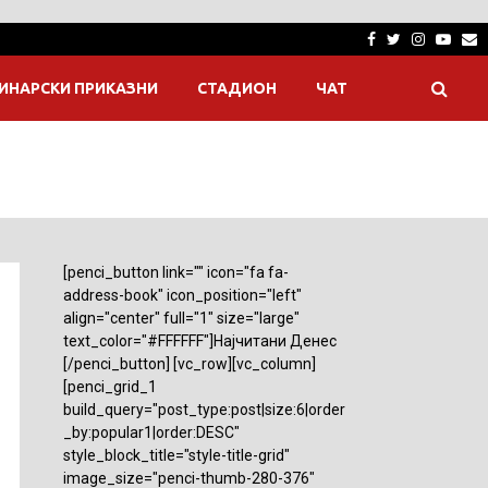
Facebook
Twitter
Instagra
Yout
E
ИНАРСКИ ПРИКАЗНИ
СТАДИОН
ЧАТ
[penci_button link="" icon="fa fa-
address-book" icon_position="left"
align="center" full="1" size="large"
text_color="#FFFFFF"]Најчитани Денес
[/penci_button] [vc_row][vc_column]
[penci_grid_1
build_query="post_type:post|size:6|order
_by:popular1|order:DESC"
style_block_title="style-title-grid"
image_size="penci-thumb-280-376"