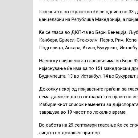
Гласањето во странство ќе се одвива во 33 
канцеларии на Република Македонија, а прија
Ќе се гласа во ДКП-та во Берн, Венеција, Љуб
Канбера, Брисел, Стокхолм, Париз, Рим, Копен
Подгорица, Анкара, Атина, Букурешт, Истанбу
Најмногу пријавени за гласање има во Берн 3
изјаснување ќе има за по 151 македонски држ
Будимпешта, 13 во Истанбул, 14 во Букурешт и
Доколку некој од пријавените граѓани за гл
нема да може да го остварат тоа право во зе
Избирачкиот список наменети за дијаспората
завршува во 19 часот по локално време.
Во сабота на 29 септември гласање ќе се спр
лицата во домашен притвор.