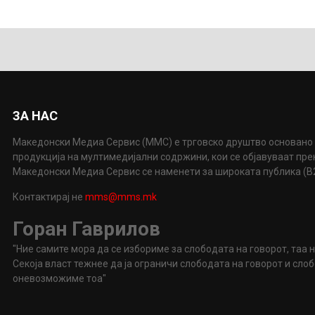
ЗА НАС
Македонски Медиа Сервис (ММС) е трговско друштво основано 
продукција на мултимедијални содржини, кои се објавуваат пр
Македонски Медиа Сервис се наменети за широката публика (B2P
Контактирај не
mms@mms.mk
Горан Гаврилов
"Ние самите мора да се избориме за слободата на говорот, таа 
Секоја власт тежнее да ја ограничи слободата на говорот и сл
оневозможиме тоа"