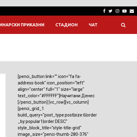
Facebook
Twitter
Instagra
Yout
E
ИНАРСКИ ПРИКАЗНИ
СТАДИОН
ЧАТ
[penci_button link="" icon="fa fa-
address-book" icon_position="left"
align="center" full="1" size="large"
text_color="#FFFFFF"]Најчитани Денес
[/penci_button] [vc_row][vc_column]
[penci_grid_1
build_query="post_type:post|size:6|order
_by:popular1|order:DESC"
style_block_title="style-title-grid"
image_size="penci-thumb-280-376"