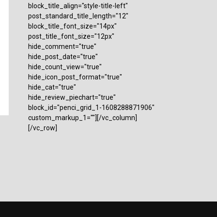
block_title_align="style-title-left"
post_standard_title_length="12"
block_title_font_size="14px"
post_title_font_size="12px"
hide_comment="true"
hide_post_date="true"
hide_count_view="true"
hide_icon_post_format="true"
hide_cat="true"
hide_review_piechart="true"
block_id="penci_grid_1-1608288871906"
custom_markup_1=""][/vc_column]
[/vc_row]