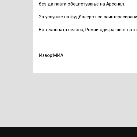
без да плати обештетување на Арсенал.
За услугите на фудбалерот се заинтересирани
Во тековната сезона, Ремзи одигра шест натп
Извор:МИА