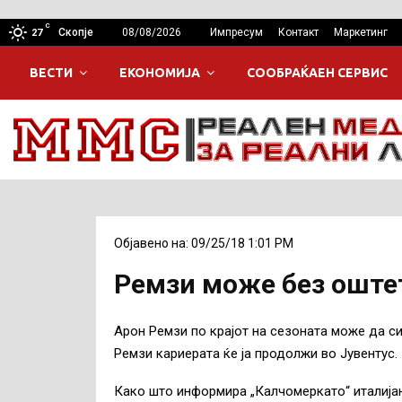
C
Скопје
08/08/2026
Импресум
Контакт
Маркетинг
27
ВЕСТИ
ЕКОНОМИЈА
СООБРАЌАЕН СЕРВИС
Објавено на: 09/25/18 1:01 PM
Ремзи може без оште
Арон Ремзи по крајот на сезоната може да си
Ремзи кариерата ќе ја продолжи во Јувентус.
Како што информира „Калчомеркато“ италија