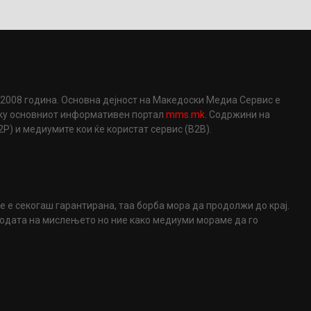
2008 година. Основна дејност на Македоски Медиа Сервис е
еку основниот информативен портал
mms.mk
. Содржини на
) и медиумите кои ќе користат сервис (B2B).
не е секогаш гарантирана, таа борба мора да продолжи до крај.
ободата на мислењето но ние како медиуми мораме да го