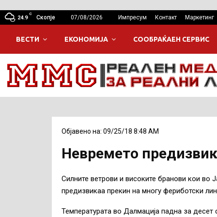
C
Скопје
07/08/2026
Импресум
Контакт
Маркетинг
24.9
ВЕСТИ
ЕКОНОМИЈА
СООБРАЌАЕН СЕРВИС
Објавено на: 09/25/18 8:48 AM
Невремето предизвик
Силните ветрови и високите бранови кои во 
предизвикаа прекин на многу фериботски лин
Температурата во Далмација падна за десет с