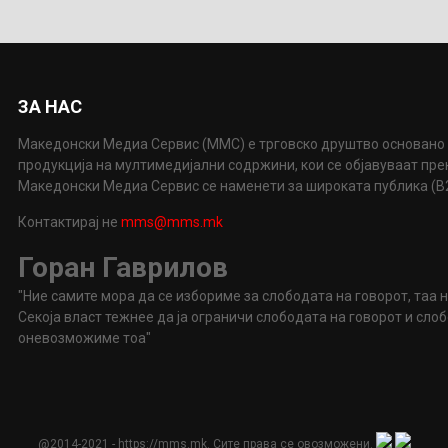
ЗА НАС
Македонски Медиа Сервис (ММС) е трговско друштво основано 
продукција на мултимедијални содржини, кои се објавуваат пр
Македонски Медиа Сервис се наменети за широката публика (B2P
Контактирај не
mms@mms.mk
Горан Гаврилов
"Ние самите мора да се избориме за слободата на говорот, таа 
Секоја власт тежнее да ја ограничи слободата на говорот и сл
оневозможиме тоа"
@2014-2021 - https://mms.mk. Сите права се овозможени.