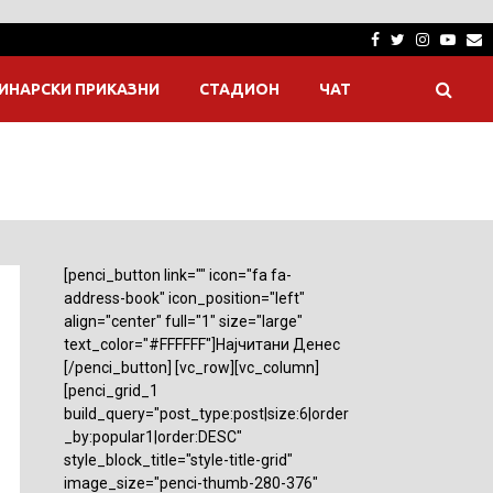
Facebook
Twitter
Instagra
Yout
E
ИНАРСКИ ПРИКАЗНИ
СТАДИОН
ЧАТ
[penci_button link="" icon="fa fa-
address-book" icon_position="left"
align="center" full="1" size="large"
text_color="#FFFFFF"]Најчитани Денес
[/penci_button] [vc_row][vc_column]
[penci_grid_1
build_query="post_type:post|size:6|order
_by:popular1|order:DESC"
style_block_title="style-title-grid"
image_size="penci-thumb-280-376"