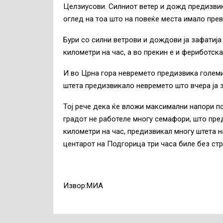
Целзиусови. Силниот ветер и дожд предизвик
оглед на тоа што на повеќе места имало прев
Бури со силни ветрови и дождови ја зафатија
километри на час, а во прекин е и фериботск
И во Црна гора невремето предизвика големи
штета предизвикало невремето што вчера ја 
Тој рече дека ќе вложи максимални напори п
градот не работеле многу семафори, што пред
километри на час, предизвикал многу штета 
центарот на Подгорица три часа биле без стру
Извор:МИА