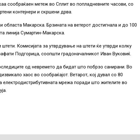
аа сообраќаен метеж во Сплит во попладневните часови, со
ртени контејнери и скршени дрва.
 и областа Макарска. Брзината на ветерот достигнала и до 100
ата линија Сумартин-Макарска.
 штети. Комисијата за утврдување на штети ќе утврди колку
зафати Подгорица, соопшти градоначалникот Иван Вуковиќ.
оследиците од невремето да бидат што побрзо санирани. Во
извикало хаос во сообраќајот. Ветарот, кој дувал со 80
на електродистрибутивната мрежа поради што жителите во
ја.