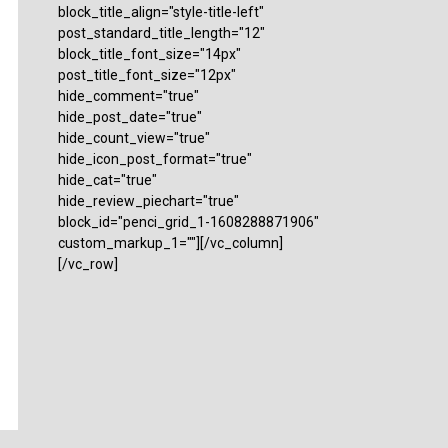
block_title_align="style-title-left"
post_standard_title_length="12"
block_title_font_size="14px"
post_title_font_size="12px"
hide_comment="true"
hide_post_date="true"
hide_count_view="true"
hide_icon_post_format="true"
hide_cat="true"
hide_review_piechart="true"
block_id="penci_grid_1-1608288871906"
custom_markup_1=""][/vc_column]
[/vc_row]