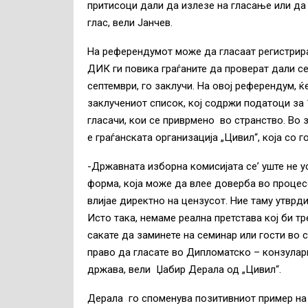
притисоци дали да излезе на гласање или да 
глас, вели Јанчев.
На референдумот може да гласаат регистрира
ДИК ги повика граѓаните да проверат дали с
септември, го заклучи. На овој референдум, ќ
заклучениот список, кој содржи податоци за 
гласачи, кои се приврмено во странство. Во з
е граѓанската организација „Цивил“, која со 
-Државната изборна комисијата се’ уште не 
форма, која може да влее доверба во процесо
влијае директно на цензусот. Ние таму утвр
Исто така, немаме реална претстава кој би т
сакате да заминете на семинар или гости во с
право да гласате во Дипломатско – конзуларн
држава, вели Џабир Дерала од „Цивил“.
Дерала го споменува позитивниот пример на 