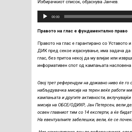
Избирачкиот список, објаснува Јанчев.
А
00:00
у
д
Правото на глас е фундаментално право
и
о
Правото на глас е гарантирано со Уставото и
п
ДИК пред секое изјаснување, има задача да 
л
глас, без притоа некој да му влијае или изв
е
информативен спот од кампањата насловена „Т
ј
е
Овој трет референдум на државно ниво ќе го 
р
набљудувачка мисија на терен веќе работи ми
кампањата и другите активности, вклучувајќ
мисија на ОБСЕ/ОДИХР, Јан Петерсен, вели дек
освен главниот тим со 14 експерти, а ќе бид
На евентуалните забелешки, вели, ќе се почек