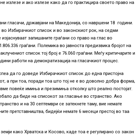
не излезе и ако излезе како да го практицира своето право на
ни гласачи, државјани на Македонија, со навршени 18 години.
е во Избирачкиот список и во законскиот рок, на седми
е изјаснуваат запишаните граѓани со право на глас во
1.806.336 граѓани. Полемика во јавноста предизвика бројот на
аклучениот список тој број е 76.060 граѓани. Меѓу критичарите и
години работи на демократизација на гласачкиот процес.
успеа да го доведе Избирачкиот список до една пристојна
т, а при тоа, поради тоа што тој не е во доволно добра форма,
дивме повеќе имиња и презимиња отколку што реално постојат.
ребало да биде на списокот за гласање во странство. Ако
транство и на 30 септември се затекнете таму, вие немате
ите претставништва, бидејќи немате 6 месеци престој во таа
земји како Хрватска и Косово, каде тоа е регулирано со закон