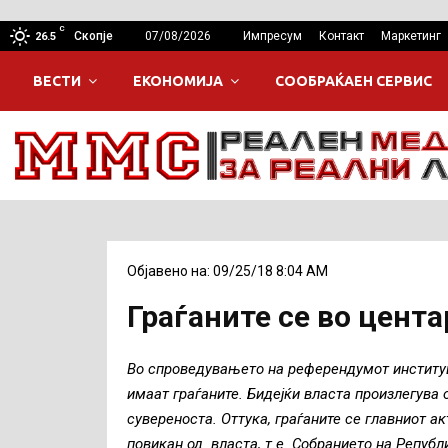
C
Скопје
07/08/2026
Импресум
Контакт
Маркетинг
26.5
ВЕСТИ
ЕКОНОМИЈА
СООБРАЌАЕН СЕРВИС
Објавено на: 09/25/18 8:04 AM
Граѓаните се во цент
Во спроведувањето на референдумот институци
имаат граѓаните. Бидејќи власта произлегува о
сувереноста. Оттука, граѓаните се главниот а
повикан од власта, т.е. Собранието на Репуб