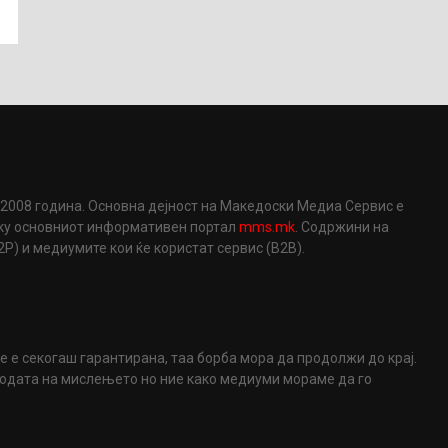
2008 година. Основна дејност на Македоски Медиа Сервис е
еку основниот информативен портал
mms.mk
. Содржини на
) и медиумите кои ќе користат сервис (B2B).
не е секогаш гарантирана, таа борба мора да продолжи до крај.
ободата на мислењето но ние како медиуми мораме да го