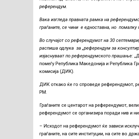
референдум.
Вака изгледа правната рамка на референдумск
граѓаните, се чини е едноставна, но помалку 
Во случајот со референдумот на 30 септември,
распиша одлука за „референдум за консултира
изјаснуваат по референдумското прашање:
„
помеѓу Република Македонија и Република Гр
комисија (ДИК).
ДИК откако ќе го спроведе референдумот, ре
РМ.
Граѓаните се центарот на референдумот, вели
референдумот се организира поради нив и н
– Исходот на референдумот ќе зависи исклучи
граѓаните, на сите институции, на сите во др