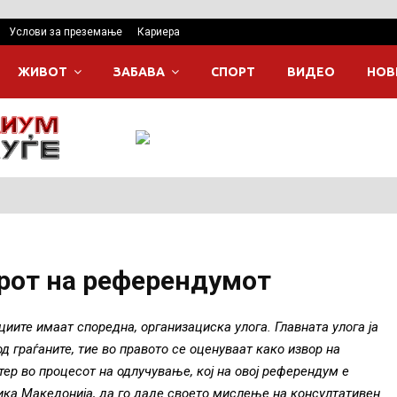
Услови за преземање
Кариера
ЖИВОТ
ЗАБАВА
СПОРТ
ВИДЕО
НОВ
арот на референдумот
ите имаат споредна, организациска улога. Главната улога ја
д граѓаните, тие во правото се оценуваат како извор на
ктер во процесот на одлучување, кој на овој референдум е
лика Македонија, да го даде своето мислење на консултативен