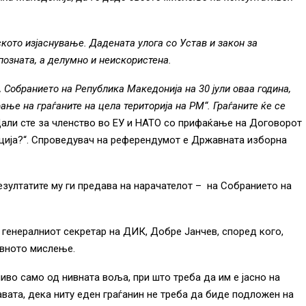
ото изјаснување. Дадената улога со Устав и закон за
позната, а делумно и неискористена.
 Собранието на Република Македонија на 30 јули оваа година,
ње на граѓаните на цела територија на РМ“. Граѓаните ќе се
Дали сте за членство во ЕУ и НАТО со прифаќање на Договорот
ција?“. Спроведувач на референдумот е Државната изборна
зултатите му ги предава на нарачателот – на Собранието на
 генералниот секретар на ДИК, Добре Јанчев, според кого,
ивното мислење.
во само од нивната воља, при што треба да им е јасно на
жавата, дека ниту еден граѓанин не треба да биде подложен на