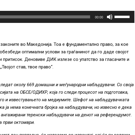
К
00:00
о
р
и
 законите во Македонија. Тоа е фундаментално право, за кое
с
обезбеди оптимални услови за граѓанинот да го даде својот
т
рши притисок. Деновиве ДИК излезе со упатство за гласачите и
е
војот став, твое право“.
т
е
г
следат околу 6
69
домашни и меѓународни набљудувачи. Со своја
и
сијата на ОБСЕ/ОДИХР, која го следи процесот на подготовка,
к
и го и известувањето на медиумите. Шефот на набљудувачката
о
а ја нема конечната бројка на набљудувачи, но извесно е дека
п
ат ангажирани теренски набљудувачи на денот на референдумот.
ш
а први октомври.
и
њ