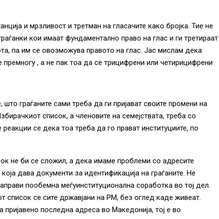
ганција и мрзливост и третман на гласачите како бројка. Тие не
 граѓанки кои имаат фундаментално право на глас и ги третираат
ота, па им се овозможува правото на глас. Јас мислам дека
е премногу , а не пак тоа да се трицифрени или четирицифрени
, што граѓаните сами треба да ги пријават своите промени на
збирачкиот список, а членовите на семејствата, треба со
 реакции се дека тоа треба да го прават институциите, по
ок не би се сложил, а дека имаме проблеми со адресите
 која дава документи за идентификација на граѓаните. Не
направи пообемна меѓуинституционална соработка во тој дел.
т список се сите државјани на РМ, без оглед каде живеат.
 пријавено последна адреса во Македонија, тој е во