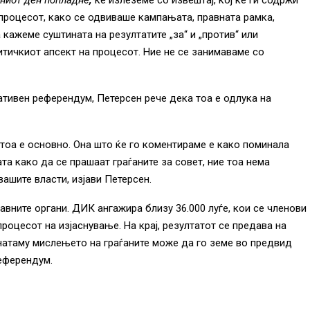
ниот ден попладне
,
ќе излеземе со извештај, кој ќе ги содржи
а процесот, како се одвиваше кампањата, правната рамка,
а
 кажеме суштината на резултатите „за“ и „против“ или
т
итичкиот апсект на процесот. Ние не се занимаваме со
а
Г
о
тивен референдум, Петерсен рече дека тоа е одлука на
р
н
а
тоа е основно. Она што ќе го коментираме е како поминала
с
та како да се прашаат граѓаните за совет, ние тоа нема
т
вашите власти, изјави Петерсен.
р
е
вните органи. ДИК ангажира близу 36.000 луѓе, кои се членови
л
роцесот на изјаснување. На крај, резултатот се предава на
а
натаму мислењето на граѓаните може да го земе во предвид
/
референдум.
Д
о