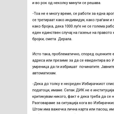
и во рок од неколку минути се решава.
-Тоа не е многу време, се работи за една аро
се третираат како индивидуи, како граѓани и
како бројка, дека 1000 луѓе не се голема раб
еден единствен случај на газење на правото 
бројки, смета Дерала.
Исто така, проблематично, според оценките е
адреса или презиме за да се евидентира во И
умреница да ги избришат починатите. Јавните
автоматизам.
-Дека до толку е несреден Избирачкиот спис
податоци, имаме. Сепак ДИК не е институција
критикувам никого, факт е дека треба да се 
Разговараме за ситуација кога во Избирачкио
Штом има важечка лична карта или пасош, има