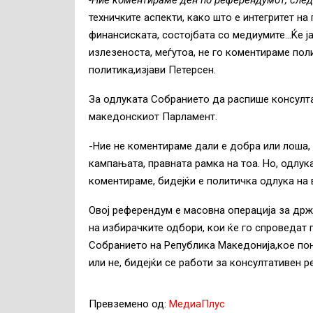
-Ние коментираме ден по референдумот, след
техничките аспекти, како што е интегритет н
финансиската, состојбата со медиумите…Ќе ја
излезеноста, меѓутоа, не го коментираме пол
политика,изјави Петерсен.
За одлуката Собранието да распише консулта
македонскиот Парламент.
-Ние не коментираме дали е добра или лоша, 
кампањата, правната рамка на тоа. Но, одлука
коментираме, бидејќи е политичка одлука на 
Овој референдум е масовна операција за држа
на избирачките одбори, кои ќе го спроведат п
Собранието на Република Македонија,кое по
или не, бидејќи се работи за консултативен 
Превземено од:
МедиаПлус