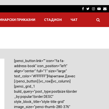
Facebook
Twitter
Instagra
Yout
E
ИНАРСКИ ПРИКАЗНИ
СТАДИОН
ЧАТ
[penci_button link="" icon="fa fa-
address-book" icon_position="left"
align="center" full="1" size="large"
text_color="#FFFFFF"]Најчитани Денес
[/penci_button] [vc_row][vc_column]
[penci_grid_1
build_query="post_type:post|size:6|order
_by:popular1|order:DESC"
style_block_title="style-title-grid"
image_size="penci-thumb-280-376"