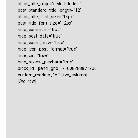
block_title_align="style-title-left"
post_standard_title_length="12"
block_title_font_size="14px"
post_title_font_size="12px"
hide_comment="true"
hide_post_date="true"
hide_count_view="true"
hide_icon_post_format="true"
hide_cat="true"
hide_review_piechart="true"
block_id="penci_grid_1-1608288871906"
custom_markup_1=""][/vc_column]
[/vc_row]