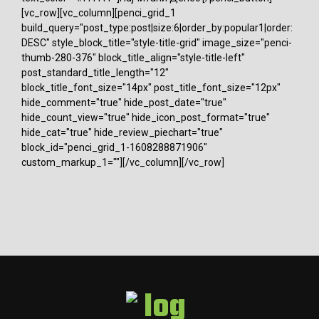
[vc_row][vc_column][penci_grid_1
build_query="post_type:post|size:6|order_by:popular1|order:
DESC" style_block_title="style-title-grid" image_size="penci-
thumb-280-376" block_title_align="style-title-left"
post_standard_title_length="12"
block_title_font_size="14px" post_title_font_size="12px"
hide_comment="true" hide_post_date="true"
hide_count_view="true" hide_icon_post_format="true"
hide_cat="true" hide_review_piechart="true"
block_id="penci_grid_1-1608288871906"
custom_markup_1=""][/vc_column][/vc_row]