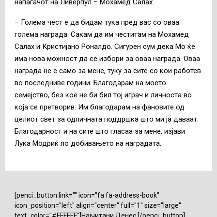
напаѓачот на Ливерпул – Мохамед Салах.
– Голема чест е да бидам тука пред вас со оваа
голема награда. Сакам да им честитам на Мохамед
Салах и Кристијано Роналдо. Сигурен сум дека Мо ќе
има нова можност да се избори за оваа награда. Оваа
награда не е само за мене, туку за сите со кои работев
во последниве години. Благодарам на моето
семејство, без кое не би бил тој играч и личноста во
која се претворив. Им благодарам на фановите од
целиот свет за одличната поддршка што ми ја даваат.
Благодарност и на сите што гласаа за мене, изјави
Лука Модриќ по добивањето на наградата.
[penci_button link="" icon="fa fa-address-book"
icon_position="left" align="center" full="1" size="large"
text_color="#FFFFFF"]Најчитани Денес [/penci_button]