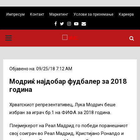
Импресум
Контакт
Маркетинг
Услови за преземање
Кариера
Facebook
Twitter
Instagram
Youtube
Email
PRIMARY
MENU
Објавено на: 09/25/18 7:12 AM
Модриќ најдобар фудбалер за 2018
година
Хрватскиот репрезентативец, Лука Модрич беше
избран за играч бр.1 на ФИФА за 2018 година.
Плејмејкерот на Реал Мадрид го победи поранешниот
свој соиграч во Реал Мадрид, Кристијано Роналдо и