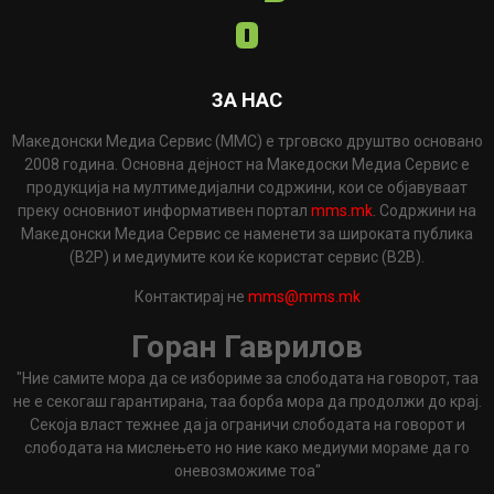
ЗА НАС
Македонски Медиа Сервис (ММС) е трговско друштво основано
2008 година. Основна дејност на Македоски Медиа Сервис е
продукција на мултимедијални содржини, кои се објавуваат
преку основниот информативен портал
mms.mk
. Содржини на
Македонски Медиа Сервис се наменети за широката публика
(B2P) и медиумите кои ќе користат сервис (B2B).
Контактирај не
mms@mms.mk
Горан Гаврилов
"Ние самите мора да се избориме за слободата на говорот, таа
не е секогаш гарантирана, таа борба мора да продолжи до крај.
Секоја власт тежнее да ја ограничи слободата на говорот и
слободата на мислењето но ние како медиуми мораме да го
оневозможиме тоа"