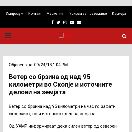
Импресум
Контакт
Маркетинг
Услови за преземање
Кариера
Facebook
Twitter
Instagram
Youtube
Email
PRIMARY
MENU
Објавено на: 09/24/18 1:04 PM
Ветер со брзина од над 95
километри во Скопје и источните
делови на земјата
Ветер со брзина над 95 километри на час го зафати
скопскиот, но и источниот дел од земјава.
Од УХМР информираат дека силен ветер од северен