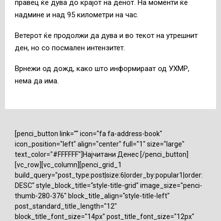
правец ќе дува до крајот на денот. На моменти ќе
надмине и над 95 километри на час.
Ветерот ќе продолжи да дува и во текот на утрешнит
ден, но со посмален интензитет.
Врнежи од дожд, како што информираат од УХМР,
нема да има.
[penci_button link="" icon="fa fa-address-book"
icon_position="left" align="center" full="1" size="large"
text_color="#FFFFFF"]Најчитани Денес [/penci_button]
[vc_row][vc_column][penci_grid_1
build_query="post_type:post|size:6|order_by:popular1|order:
DESC" style_block_title="style-title-grid" image_size="penci-
thumb-280-376" block_title_align="style-title-left"
post_standard_title_length="12"
block_title_font_size="14px" post_title_font_size="12px"