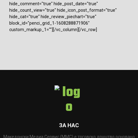
hide_comment="true" hide_post_date="true"
hide_count_view="true" hide_icon_post_format="true"
hide_cat="true" hide_review_piechart="true"
block_id="penci_grid_1-1608288871906"
custom_markup_1=""][/vc_column][/vc_row]
ЗА НАС
Македонски Медиа Сервис (ММС) е трговско друштво основано