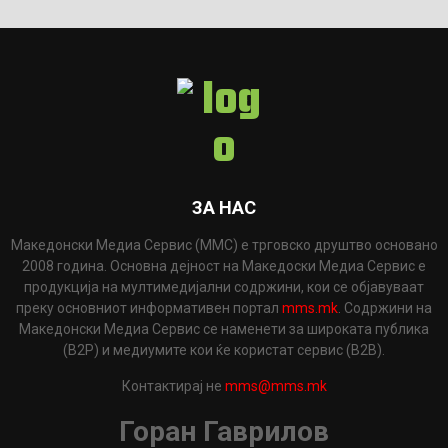
ЗА НАС
Македонски Медиа Сервис (ММС) е трговско друштво основано
2008 година. Основна дејност на Македоски Медиа Сервис е
продукција на мултимедијални содржини, кои се објавуваат
преку основниот информативен портал
mms.mk
. Содржини на
Македонски Медиа Сервис се наменети за широката публика
(B2P) и медиумите кои ќе користат сервис (B2B).
Контактирај не
mms@mms.mk
Горан Гаврилов