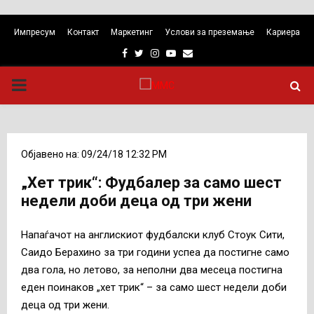
Импресум
Контакт
Маркетинг
Услови за преземање
Кариера
Facebook
Twitter
Instagram
Youtube
Email
PRIMARY
MENU
Објавено на: 09/24/18 12:32 PM
„Хет трик“: Фудбалер за само шест
недели доби деца од три жени
Напаѓачот на англискиот фудбалски клуб Стоук Сити,
Саидо Берахино за три години успеа да постигне само
два гола, но летово, за неполни два месеца постигна
еден поинаков „хет трик“ – за само шест недели доби
деца од три жени.