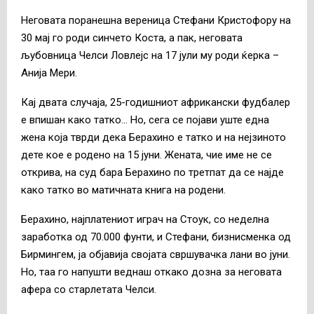
Неговата поранешна вереница Стефани Кристофору на
30 мај го роди синчето Коста, а пак, неговата
љубовница Челси Ловлејс на 17 јули му роди ќерка –
Анија Мери.
Кај двата случаја, 25-годишниот африкански фудбалер
е впишан како татко… Но, сега се појави уште една
жена која тврди дека Берахино е татко и на нејзиното
дете кое е родено на 15 јуни. Жената, чие име не се
открива, на суд бара Берахино по третпат да се најде
како татко во матичната книга на родени.
Берахино, најплатениот играч на Стоук, со неделна
заработка од 70.000 фунти, и Стефани, бизнисменка од
Бирмингем, ја објавија својата свршувачка лани во јуни.
Но, таа го напушти веднаш откако дозна за неговата
афера со старлетата Челси.