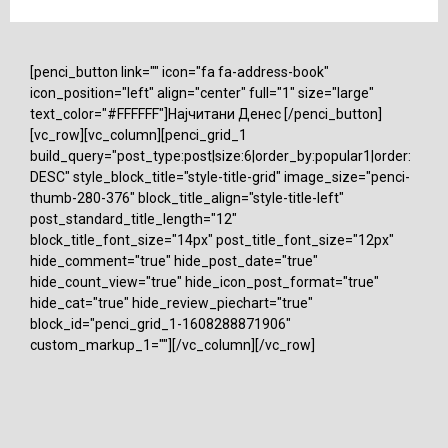
[penci_button link="" icon="fa fa-address-book"
icon_position="left" align="center" full="1" size="large"
text_color="#FFFFFF"]Најчитани Денес [/penci_button]
[vc_row][vc_column][penci_grid_1
build_query="post_type:post|size:6|order_by:popular1|order:
DESC" style_block_title="style-title-grid" image_size="penci-
thumb-280-376" block_title_align="style-title-left"
post_standard_title_length="12"
block_title_font_size="14px" post_title_font_size="12px"
hide_comment="true" hide_post_date="true"
hide_count_view="true" hide_icon_post_format="true"
hide_cat="true" hide_review_piechart="true"
block_id="penci_grid_1-1608288871906"
custom_markup_1=""][/vc_column][/vc_row]