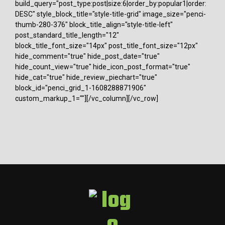
е
build_query="post_type:post|size:6|order_by:popular1|order:
DESC" style_block_title="style-title-grid" image_size="penci-
р
thumb-280-376" block_title_align="style-title-left"
post_standard_title_length="12"
block_title_font_size="14px" post_title_font_size="12px"
hide_comment="true" hide_post_date="true"
hide_count_view="true" hide_icon_post_format="true"
hide_cat="true" hide_review_piechart="true"
block_id="penci_grid_1-1608288871906"
custom_markup_1=""][/vc_column][/vc_row]