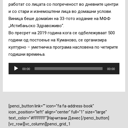
работат со лицата со попреченост во дневните центри
и со стари и изнемоштени лица во домашни услови.
Виница беше домаќин на 33-тото издание на МФФ
„Истибањско Здравоживо“.
Во пресрет на 2019 година кога се одбележуваат 500
години од постоење на Куманово, се организира
културно – уметничка програма насловена по четирите
годишни времиња.
А
00:00
00:00
у
д
и
о
п
[penci_button link="" icon="fa fa-address-book"
л
icon_position="left" align="center" full="1" size="large"
е
text_color="#FFFFFF"]Најчитани Денес [/penci_button]
ј
[vc_row][vc_column][penci_grid_1