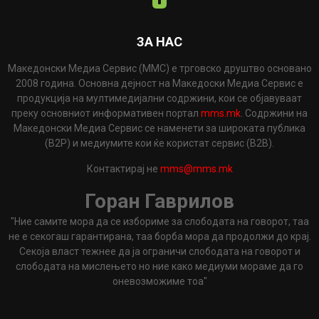
ЗА НАС
Македонски Медиа Сервис (ММС) е трговско друштво основано
2008 година. Основна дејност на Македоски Медиа Сервис е
продукција на мултимедијални содржини, кои се објавуваат
преку основниот информативен портал
mms.mk
. Содржини на
Македонски Медиа Сервис се наменети за широката публика
(B2P) и медиумите кои ќе користат сервис (B2B).
Контактирај не
mms@mms.mk
Горан Гаврилов
"Ние самите мора да се избориме за слободата на говорот, таа
не е секогаш гарантирана, таа борба мора да продолжи до крај.
Секоја власт тежнее да ја ограничи слободата на говорот и
слободата на мислењето но ние како медиуми мораме да го
оневозможиме тоа"