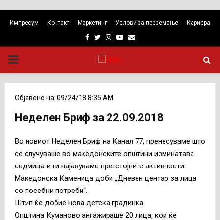
Импресум
Контакт
Маркетинг
Услови за преземање
Кариера
Facebook
Twitter
Instagram
Youtube
Email
PRIMARY
MENU
Објавено на: 09/24/18 8:35 AM
Неделен Бриф за 22.09.2018
Во новиот Неделен Бриф на Канал 77, пренесуваме што
се случуваше во македонските општини изминатава
седмица и ги најавуваме претстојните активности.
Македонска Каменица доби „Дневен центар за лица
со посебни потреби“.
Штип ќе добие нова детска градинка.
Општина Куманово ангажираше 20 лица, кои ќе