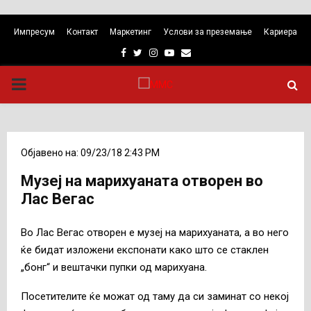
Импресум
Контакт
Маркетинг
Услови за преземање
Кариера
Facebook
Twitter
Instagram
Youtube
Email
PRIMARY
MENU
Објавено на: 09/23/18 2:43 PM
Музеј на марихуаната отворен во
Лас Вегас
Во Лас Вегас отворен е музеј на марихуаната, а во него
ќе бидат изложени експонати како што се стаклен
„бонг“ и вештачки пупки од марихуана.
Посетителите ќе можат од таму да си заминат со некој