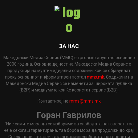
ЗА НАС
Македонски Медиа Сервис (ММС) е трговско друштво основано
2008 година. Основна дејност на Македоски Медиа Сервис е
продукција на мултимедијални содржини, кои се објавуваат
преку основниот информативен портал
mms.mk
. Содржини на
Македонски Медиа Сервис се наменети за широката публика
(B2P) и медиумите кои ќе користат сервис (B2B).
Контактирај не
mms@mms.mk
Горан Гаврилов
"Ние самите мора да се избориме за слободата на говорот, таа
не е секогаш гарантирана, таа борба мора да продолжи до крај.
Секоја власт тежнее да ја ограничи слободата на говорот и