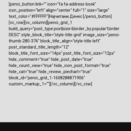
[penci_button link="" icon="fa fa-address-book"
icon_position="left" align="center" full="1" size="large"
text_color="#FFFFFF"]Најчитани Денес [/penci_button]
[vc_row][vc_column][penci_grid_1
build_query="post_type:post|size:6|order_by:popular1|order:
DESC" style_block_title="style-title-grid" image_size="penci-
thumb-280-376" block_title_align="style-title-left"
post_standard_title_length="12"
block_title_font_size="14px" post_title_font_size="12px"
hide_comment="true" hide_post_date="true"
hide_count_view="true" hide_icon_post_format="true"
hide_cat="true" hide_review_piechart="true"
block_id="penci_grid_1-1608288871906"
custom_markup_1=""][/vc_column][/vc_row]