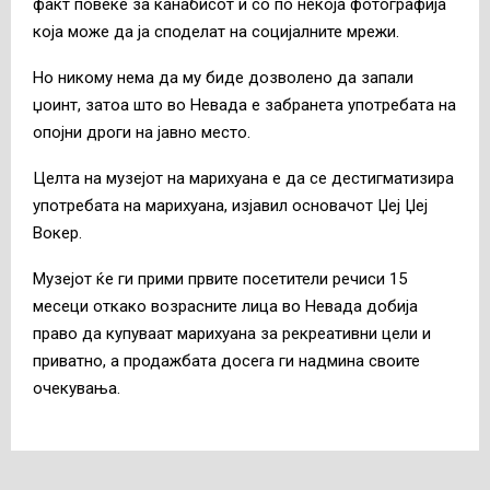
факт повеќе за канабисот и со по некоја фотографија
која може да ја споделат на социјалните мрежи.
Но никому нема да му биде дозволено да запали
џоинт, затоа што во Невада е забранета употребата на
опојни дроги на јавно место.
Целта на музејот на марихуана е да се дестигматизира
употребата на марихуана, изјавил основачот Џеј Џеј
Вокер.
Музејот ќе ги прими првите посетители речиси 15
месеци откако возрасните лица во Невада добија
право да купуваат марихуана за рекреативни цели и
приватно, а продажбата досега ги надмина своите
очекувања.