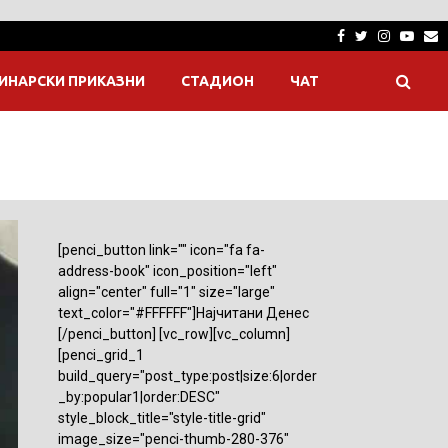
Facebook
Twitter
Instagra
Yout
E
ИНАРСКИ ПРИКАЗНИ
СТАДИОН
ЧАТ
[penci_button link="" icon="fa fa-
address-book" icon_position="left"
align="center" full="1" size="large"
text_color="#FFFFFF"]Најчитани Денес
[/penci_button] [vc_row][vc_column]
[penci_grid_1
build_query="post_type:post|size:6|order
_by:popular1|order:DESC"
style_block_title="style-title-grid"
image_size="penci-thumb-280-376"