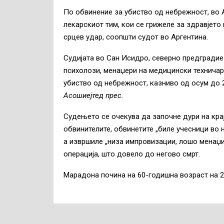
По обвинение за убиство од небрежност, во 
лекарскиот тим, кои се грижеле за здравјет
срцев удар, соопшти судот во Аргентина.
Судијата во Сан Исидро, северно предградие 
психолози, менаџери на медицински техничари
убиство од небрежност, казниво од осум до 
Асошиејтед прес.
Судењето се очекува да започне дури на крај
обвинителите, обвинетите „биле учесници во
а извршиле „низа импровизации, лошо менаџи
операција, што довело до негово смрт.
Марадона почина на 60-годишна возраст на 2