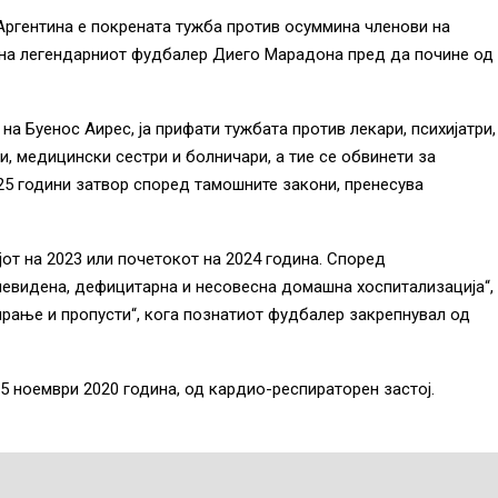
Аргентина е покрената тужба против осуммина членови на
о на легендарниот фудбалер Диего Марадона пред да почине од
на Буенос Аирес, ја прифати тужбата против лекари, психијатри,
, медицински сестри и болничари, а тие се обвинети за
25 години затвор според тамошните закони, пренесува
от на 2023 или почетокот на 2024 година. Според
 невидена, дефицитарна и несовесна домашна хоспитализација“,
рање и пропусти“, кога познатиот фудбалер закрепнувал од
5 ноември 2020 година, од кардио-респираторен застој.