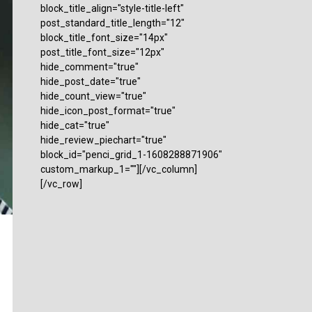
block_title_align="style-title-left"
post_standard_title_length="12"
block_title_font_size="14px"
post_title_font_size="12px"
hide_comment="true"
hide_post_date="true"
hide_count_view="true"
hide_icon_post_format="true"
hide_cat="true"
hide_review_piechart="true"
block_id="penci_grid_1-1608288871906"
custom_markup_1=""][/vc_column]
[/vc_row]