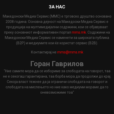
ЗА НАС
Македонски Медиа Сервис (ММС) е трговско друштво основано
2008 година. Основна дејност на Македоски Медиа Сервис е
продукција на мултимедијални содржини, кои се објавуваат
преку основниот информативен портал
mms.mk
. Содржини на
Македонски Медиа Сервис се наменети за широката публика
(B2P) и медиумите кои ќе користат сервис (B2B).
Контактирај не
mms@mms.mk
Горан Гаврилов
"Ние самите мора да се избориме за слободата на говорот, таа
не е секогаш гарантирана, таа борба мора да продолжи до крај.
Секоја власт тежнее да ја ограничи слободата на говорот и
слободата на мислењето но ние како медиуми мораме да го
оневозможиме тоа"