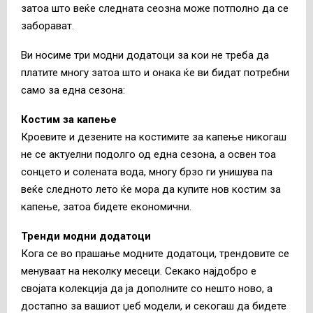
затоа што веќе следната сеозна може потполно да се
заборават.
Ви носиме три модни додатоци за кои не треба да
платите многу затоа што и онака ќе ви бидат потребни
само за една сезона:
Костим за капење
Кроевите и дезените на костимите за капење никогаш
не се актуелни подолго од една сезона, а освен тоа
сонцето и солената вода, многу брзо ги унишува па
веќе следното лето ќе мора да купите нов костим за
капење, затоа бидете економични.
Тренди модни додатоци
Кога се во прашање модните додатоци, трендовите се
менуваат на неколку месеци. Секако најдобро е
својата колекција да ја дополните со нешто ново, а
достапно за вашиот џеб модели, и секогаш да бидете