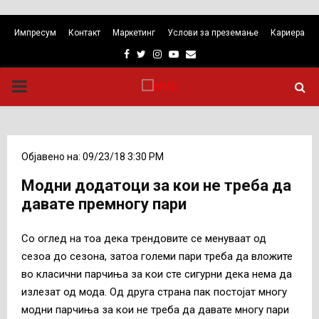
Импресум
Контакт
Маркетинг
Услови за преземање
Кариера
Facebook
Twitter
Instagram
Youtube
Email
PRIMARY
MENU
Објавено на: 09/23/18 3:30 PM
Модни додатоци за кои не треба да
давате премногу пари
Со оглед на тоа дека трендовите се менуваат од
сезоа до сезона, затоа големи пари треба да вложите
во класични парчиња за кои сте сигурни дека нема да
излезат од мода. Од друга страна пак постојат многу
модни парчиња за кои не треба да давате многу пари