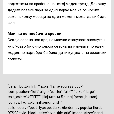
подготвени за враќање на некој моден тренд. Доколку
дадете повеќе пари за едно парче кое ќе го носите
само неколку месеци во еден момент може да ви биде
жал.
Маички со необични кроеви
Секоја сезона нов крој на маички стануваат апсолутен
хит. Убаво би било секоја сезона да купувате по еден
модел, но најдобро би било да ги купувате на сезонски
попусти.
[penci_button link="" icon="fa fa-address-book"
icon_position="left" align="center" full="1" size="large"
text_color="#FFFFFF"]Најчитани Денес [/penci_button]
[vc_row][vc_column][penci_grid_1
build_query="post_type:post|size:6|order_by:popular1|order:
DESC" style_block_title="style-title-grid" image_size="penci-