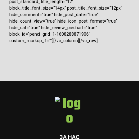
post_standard_title_length="12"
block_title_font_size="14px" post_title_font_size="12px"
hide_comment="true" hide_post_date="true"
hide_count_view="true" hide_icon_post_format="true"
hide_cat="true" hide_review_piechart="true"
block_id="penci_grid_1-1608288871906"
custom_markup_1=""][/vc_column][/vc_row]
ЗА НАС