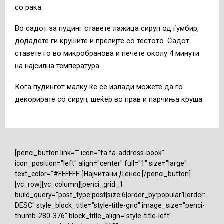
со рака.
Во садот за пудинг ставете лажица сируп од ѓумбир,
додадете ги крушите и прелијте со тестото. Садот
ставете го во микробранова и печете околу 4 минути
на најсилна температура.
Кога пудингот малку ќе се излади можете да го
декорирате со сируп, шеќер во прав и парчиња круша.
[penci_button link="" icon="fa fa-address-book"
icon_position="left" align="center" full="1" size="large"
text_color="#FFFFFF"]Најчитани Денес [/penci_button]
[vc_row][vc_column][penci_grid_1
build_query="post_type:post|size:6|order_by:popular1|order:
DESC" style_block_title="style-title-grid" image_size="penci-
thumb-280-376" block_title_align="style-title-left"