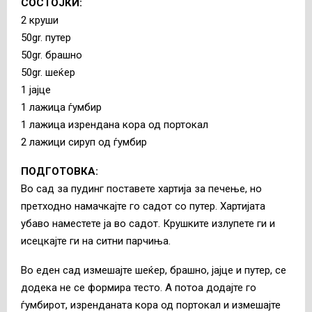
СОСТОЈКИ:
2 круши
50gr. путер
50gr. брашно
50gr. шеќер
1 јајце
1 лажица ѓумбир
1 лажица изрендана кора од портокал
2 лажици сируп од ѓумбир
ПОДГОТОВКА:
Во сад за пудинг поставете хартија за печење, но
претходно намачкајте го садот со путер. Хартијата
убаво наместете ја во садот. Крушките излупете ги и
исецкајте ги на ситни парчиња.
Во еден сад измешајте шеќер, брашно, јајце и путер, се
додека не се формира тесто. А потоа додајте го
ѓумбирот, изренданата кора од портокал и измешајте