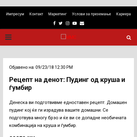
Импресум
Контакт
Маркетинг
Услови за преземање
Кариера
Facebook
Twitter
Instagram
Youtube
Email
PRIMARY
MENU
Објавено на: 09/23/18 12:30 PM
Рецепт на денот: Пудинг од круша и
ѓумбир
Денеска ви подготвивме едноставен рецепт. Домашен
пудинг кој ќе ги израдува вашите домашни. Се
подготвува многу брзо и ќе ви се допадне необичната
комбинација на круша и ѓумбир.