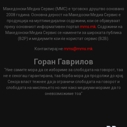
Македонски Медиа Сервис (ММС) е трговско друштво основано
2008 година. Основна дејност на Македоски Медиа Сервис е
продукција на мултимедијални содржини, кои се објавуваат
преку основниот информативен портал
mms.mk
. Содржини на
Македонски Медиа Сервис се наменети за широката публика
(B2P) и медиумите кои ќе користат сервис (B2B).
Контактирај не
mms@mms.mk
Горан Гаврилов
"Ние самите мора да се избориме за слободата на говорот, таа
не е секогаш гарантирана, таа борба мора да продолжи до крај.
Секоја власт тежнее да ја ограничи слободата на говорот и
слободата на мислењето но ние како медиуми мораме да го
оневозможиме тоа"