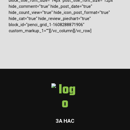
block_title_font_size="14px" post_title_font_size="12px"
hide_comment="true" hide_post_date="true"
hide_count_view="true" hide_icon_post_format="true"
hide_cat="true" hide_review_piechart="true"
block_id="penci_grid_1-1608288871906"
custom_markup_1=""][/vc_column][/vc_row]
ЗА НАС