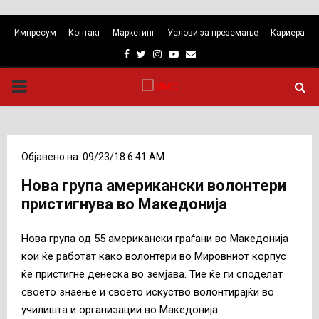
Импресум
Контакт
Маркетинг
Услови за преземање
Кариера
Facebook
Twitter
Instagram
Youtube
Email
PRIMARY
MENU
Објавено на: 09/23/18 6:41 AM
Нова група американски волонтери
пристигнува во Македонија
Нова група од 55 американски граѓани во Македонија
кои ќе работат како волонтери во Мировниот корпус
ќе пристигне денеска во земјава. Тие ќе ги споделат
своето знаење и своето искуство волонтирајќи во
училишта и организации во Македонија.