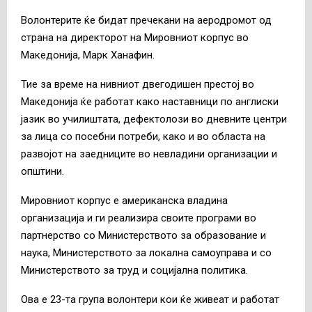
Волонтерите ќе бидат пречекани на аеродромот од
страна на директорот на Мировниот корпус во
Македонија, Марк Ханафин.
Тие за време на нивниот двегодишен престој во
Македонија ќе работат како наставници по англиски
јазик во училиштата, дефектолози во дневните центри
за лица со посебни потреби, како и во областа на
развојот на заедниците во невладини организации и
општини.
Мировниот корпус е американска владина
организација и ги реализира своите програми во
партнерство со Министерството за образование и
наука, Министерството за локална самоуправа и со
Министерството за труд и социјална политика.
Ова е 23-та група волонтери кои ќе живеат и работат