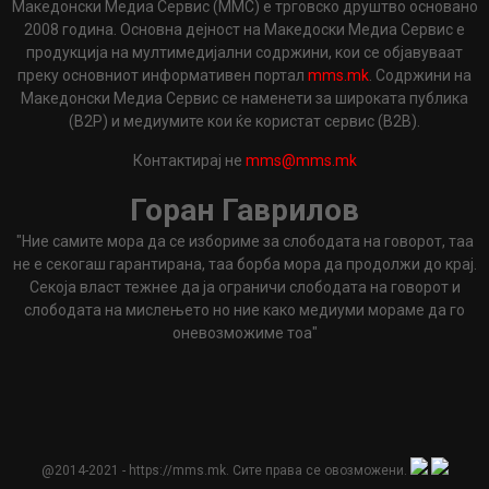
Македонски Медиа Сервис (ММС) е трговско друштво основано
2008 година. Основна дејност на Македоски Медиа Сервис е
продукција на мултимедијални содржини, кои се објавуваат
преку основниот информативен портал
mms.mk
. Содржини на
Македонски Медиа Сервис се наменети за широката публика
(B2P) и медиумите кои ќе користат сервис (B2B).
Контактирај не
mms@mms.mk
Горан Гаврилов
"Ние самите мора да се избориме за слободата на говорот, таа
не е секогаш гарантирана, таа борба мора да продолжи до крај.
Секоја власт тежнее да ја ограничи слободата на говорот и
слободата на мислењето но ние како медиуми мораме да го
оневозможиме тоа"
@2014-2021 - https://mms.mk. Сите права се овозможени.