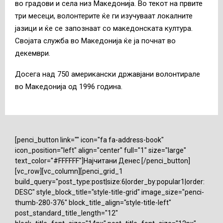
во градови и села низ Македонија. Во текот на првите
три месеци, волонтерите ќе ги изучуваат локалните
јазици и ќе се запознаат со македонската култура.
Својата служба во Македонија ќе ја почнат во
декември.
Досега над 750 американски државјани волонтирале
во Македонија од 1996 година.
[penci_button link="" icon="fa fa-address-book"
icon_position="left" align="center" full="1" size="large"
text_color="#FFFFFF"]Најчитани Денес [/penci_button]
[vc_row][vc_column][penci_grid_1
build_query="post_type:post|size:6|order_by:popular1|order:
DESC" style_block_title="style-title-grid" image_size="penci-
thumb-280-376" block_title_align="style-title-left"
post_standard_title_length="12"