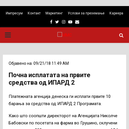
Импресум
Контакт
Маркетинг
Услови за преземање
Кариера
Facebook
Twitter
Instagram
Youtube
Email
PRIMARY
MENU
Објавено на: 09/21/18 11:49 AM
Почна исплатата на првите
средства од ИПАРД 2
Платежната агенција денеска ги исплати првите 10
барања за средства од ИПАРД 2 Програмата.
Како што соопшти директорот на Агенцијата Николче
Бабовски по посетата на фарма во Грушино, склучени