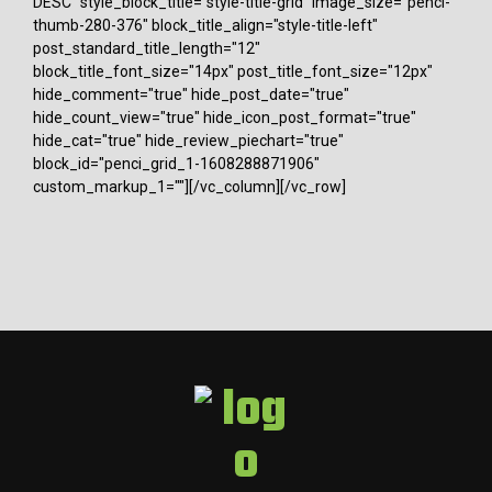
DESC" style_block_title="style-title-grid" image_size="penci-
thumb-280-376" block_title_align="style-title-left"
post_standard_title_length="12"
block_title_font_size="14px" post_title_font_size="12px"
hide_comment="true" hide_post_date="true"
hide_count_view="true" hide_icon_post_format="true"
hide_cat="true" hide_review_piechart="true"
block_id="penci_grid_1-1608288871906"
custom_markup_1=""][/vc_column][/vc_row]