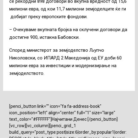
се рекордни 898 договори во вкупна вредност од 15,6
милиони евра, од кои 11,7 милиони земјоделците ќе ги
добијат преку европските фондови.
– Очекуваме вкупната бројка на склучени договори да
достигне 900, истакна Бабовски.
Според министерот за земјоделство Љупчо
Николовски, со ИПАРД 2 Македонија од ЕУ доби 60
милиони евра за инвестиции и модернизирање на
земјоделството.
[penci_button link="" icon="fa fa-address-book"
icon_position="left" align="center" full="1" size="large"
text_color="#FFFFFF"]Најчитани Денес [/penci_button]
[vc_row][vc_column][penci_grid_1
build_query="post_type:post|size:6|order_by:popular1|order: