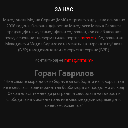
ЗА НАС
Македонски Медиа Сервис (ММС) е трговско друштво основано
2008 година. Основна дејност на Македоски Медиа Сервис е
продукција на мултимедијални содржини, кои се објавуваат
преку основниот информативен портал
mms.mk
. Содржини на
Македонски Медиа Сервис се наменети за широката публика
(B2P) и медиумите кои ќе користат сервис (B2B).
Контактирај не
mms@mms.mk
Горан Гаврилов
"Ние самите мора да се избориме за слободата на говорот, таа
не е секогаш гарантирана, таа борба мора да продолжи до крај.
Секоја власт тежнее да ја ограничи слободата на говорот и
слободата на мислењето но ние како медиуми мораме да го
оневозможиме тоа"