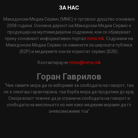
ЗА НАС
Македонски Медиа Сервис (ММС) е трговско друштво основано
2008 година. Основна дејност на Македоски Медиа Сервис е
продукција на мултимедијални содржини, кои се објавуваат
преку основниот информативен портал
mms.mk
. Содржини на
Македонски Медиа Сервис се наменети за широката публика
(B2P) и медиумите кои ќе користат сервис (B2B).
Контактирај не
mms@mms.mk
Горан Гаврилов
"Ние самите мора да се избориме за слободата на говорот, таа
не е секогаш гарантирана, таа борба мора да продолжи до крај.
Секоја власт тежнее да ја ограничи слободата на говорот и
слободата на мислењето но ние како медиуми мораме да го
оневозможиме тоа"