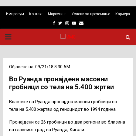
Импресум
Контакт
Маркетинг
Услови за преземање
Кариера
Facebook
Twitter
Instagram
Youtube
Email
PRIMARY
MENU
Објавено на: 09/21/18 8:30 AM
Во Руанда пронајдени масовни
гробници со тела на 5.400 жртви
Властите на Руанда пронајдоа масови гробници со
тела на 5.400 жертви од геноцидот во 1994 година.
Пронајдени се 26 гробници во два региони во близина
на главниот град на Руанда, Кигали.