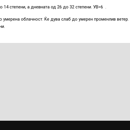
 14 степени, а дневната од 26 до 32 степени. УВ=6 .
о умерена облачност. Ќе дува слаб до умерен променлив ветер.
ни.