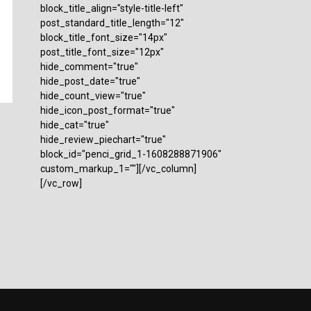
block_title_align="style-title-left"
post_standard_title_length="12"
block_title_font_size="14px"
post_title_font_size="12px"
hide_comment="true"
hide_post_date="true"
hide_count_view="true"
hide_icon_post_format="true"
hide_cat="true"
hide_review_piechart="true"
block_id="penci_grid_1-1608288871906"
custom_markup_1=""][/vc_column]
[/vc_row]