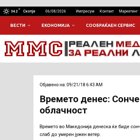
C
Скопје
06/08/2026
Импресум
Контакт
Маркетинг
34.2
ВЕСТИ
ЕКОНОМИЈА
СООБРАЌАЕН СЕРВИС
Објавено на: 09/21/18 6:43 AM
Времето денес: Сонче
облачност
Времето во Македонија денеска ќе биде сонч
слаб до умерен јужен ветер.