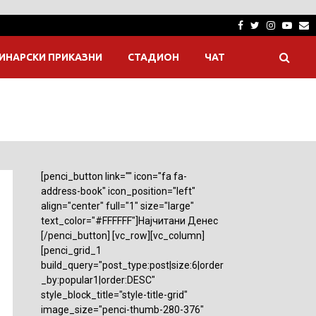
Facebook
Twitter
Instagra
Yout
E
ИНАРСКИ ПРИКАЗНИ
СТАДИОН
ЧАТ
[penci_button link="" icon="fa fa-
address-book" icon_position="left"
align="center" full="1" size="large"
text_color="#FFFFFF"]Најчитани Денес
[/penci_button] [vc_row][vc_column]
[penci_grid_1
build_query="post_type:post|size:6|order
_by:popular1|order:DESC"
style_block_title="style-title-grid"
image_size="penci-thumb-280-376"