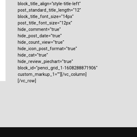
block_title_align="style-title-left"
post_standard_title_length="12"
block_title_font_size="14px"
post_title_font_size="12px"
hide_comment="true"
hide_post_date="true"
hide_count_view="true"
hide_icon_post_format="true"
hide_cat="true"
hide_review_piechart="true"
block_id="penci_grid_1-1608288871906"
custom_markup_1=""][/vc_column]
[/vc_row]