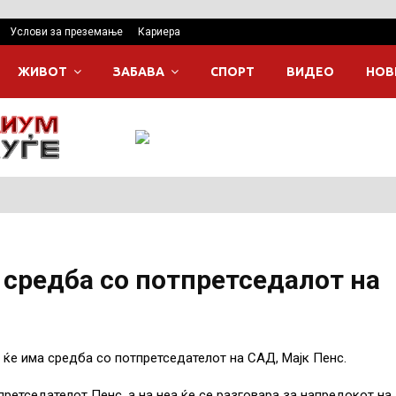
Услови за преземање
Кариера
ЖИВОТ
ЗАБАВА
СПОРТ
ВИДЕО
НОВ
 средба со потпретседалот на
ќе има средба со потпретседателот на САД, Мајк Пенс.
претседателот Пенс, а на неа ќе се разговара за напредокот на