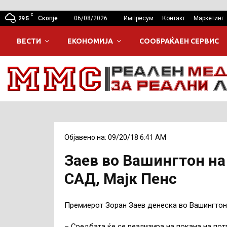
C
Скопје
06/08/2026
Импресум
Контакт
Маркетинг
29.5
ВЕСТИ
ЕКОНОМИЈА
СООБРАЌАЕН СЕРВИС
Објавено на: 09/20/18 6:41 AM
Заев во Вашингтон на
САД, Мајк Пенс
Премиерот Зоран Заев денеска во Вашингтон 
– Средбата ќе се реализира на покана на пот