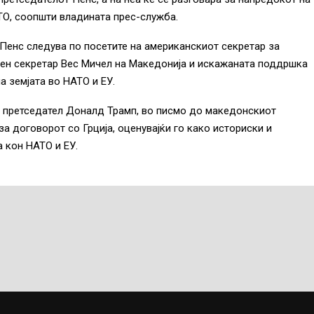
ТО, соопшти владината прес-служба.
 Пенс следува по посетите на американскиот секретар за
ен секретар Вес Мичел на Македонија и искажаната поддршка
а земјата во НАТО и ЕУ.
т претседател Доналд Трамп, во писмо до македонскиот
а договорот со Грција, оценувајќи го како историски и
 кон НАТО и ЕУ.