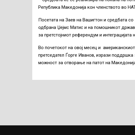
Република Македонија кон членството во НА
Посетата на Заев на Вашигтон и средбата со
одбрана Џејмс Матис и на помошникот држав
за претстојниот референдум и интеграцијата н
Во почетокот на овој месец и американскио
претседател Ѓорге Иванов, изрази поддршка з
можност за отворање на патот на Македонија