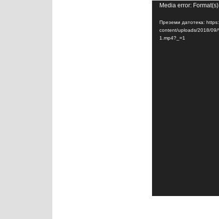
Media error: Format(s)
Преземи датотека: https
content/uploads/201
1.mp4?_=1