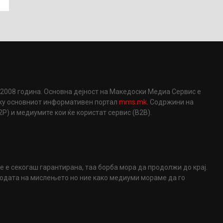
2008 година. Основна дејност на Македоски Медиа Сервис е
еку основниот информативен портал
mms.mk
. Содржини на
) и медиумите кои ќе користат сервис (B2B).
не е секогаш гарантирана, таа борба мора да продолжи до крај.
ободата на мислењето но ние како медиуми мораме да го