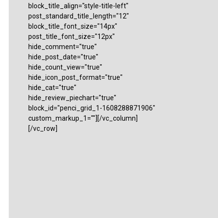
block_title_align="style-title-left"
post_standard_title_length="12"
block_title_font_size="14px"
post_title_font_size="12px"
hide_comment="true"
hide_post_date="true"
hide_count_view="true"
hide_icon_post_format="true"
hide_cat="true"
hide_review_piechart="true"
block_id="penci_grid_1-1608288871906"
custom_markup_1=""][/vc_column]
[/vc_row]