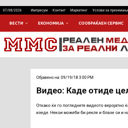
07/08/2026
Импресум
Контакт
Маркетинг
Услови за преземањ
ВЕСТИ
ЕКОНОМИЈА
СООБРАЌАЕН СЕРВИС
Објавено на: 09/19/18 3:00 PM
Видео: Каде отиде це
Откако ќе го погледнете видеото веројатно ќ
изеде. Некои можеби би рекле и блазе си и н