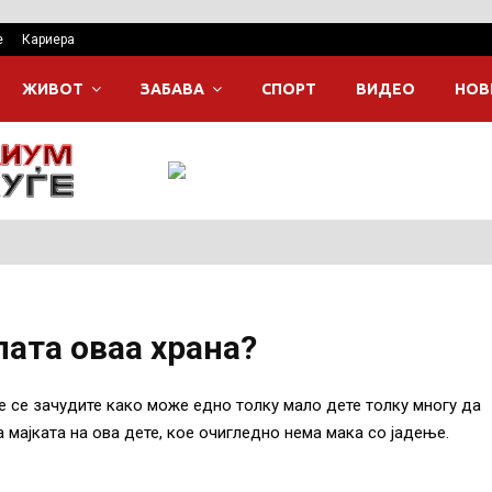
е
Кариера
ЖИВОТ
ЗАБАВА
СПОРТ
ВИДЕО
НОВ
лата оваа храна?
е се зачудите како може едно толку мало дете толку многу да
а мајката на ова дете, кое очигледно нема мака со јадење.