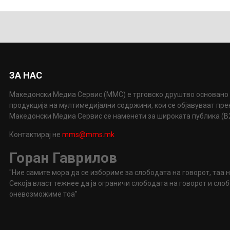
ЗА НАС
Македонски Медиа Сервис (ММС) е трговско друштво основано 
продукција на мултимедијални содржини, кои се објавуваат пр
Македонски Медиа Сервис се наменети за широката публика (B2P
Контактирај не
mms@mms.mk
Горан Гаврилов
"Ние самите мора да се избориме за слободата на говорот, таа 
Секоја власт тежнее да ја ограничи слободата на говорот и сл
оневозможиме тоа"