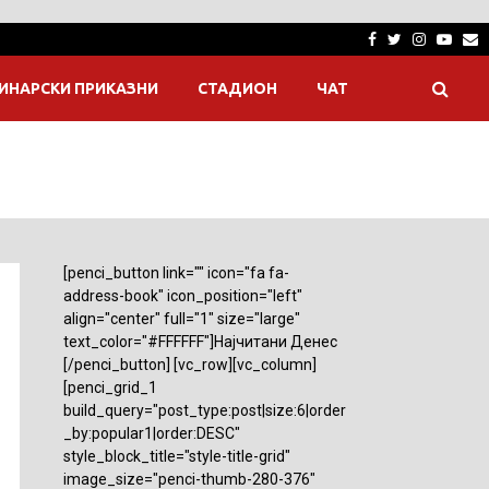
Facebook
Twitter
Instagra
Yout
E
ИНАРСКИ ПРИКАЗНИ
СТАДИОН
ЧАТ
[penci_button link="" icon="fa fa-
address-book" icon_position="left"
align="center" full="1" size="large"
text_color="#FFFFFF"]Најчитани Денес
[/penci_button] [vc_row][vc_column]
[penci_grid_1
build_query="post_type:post|size:6|order
_by:popular1|order:DESC"
style_block_title="style-title-grid"
image_size="penci-thumb-280-376"