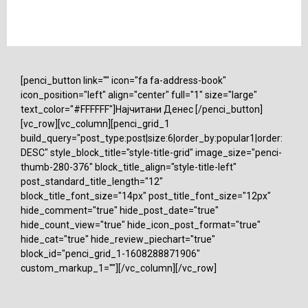
[penci_button link="" icon="fa fa-address-book"
icon_position="left" align="center" full="1" size="large"
text_color="#FFFFFF"]Најчитани Денес [/penci_button]
[vc_row][vc_column][penci_grid_1
build_query="post_type:post|size:6|order_by:popular1|order:
DESC" style_block_title="style-title-grid" image_size="penci-
thumb-280-376" block_title_align="style-title-left"
post_standard_title_length="12"
block_title_font_size="14px" post_title_font_size="12px"
hide_comment="true" hide_post_date="true"
hide_count_view="true" hide_icon_post_format="true"
hide_cat="true" hide_review_piechart="true"
block_id="penci_grid_1-1608288871906"
custom_markup_1=""][/vc_column][/vc_row]