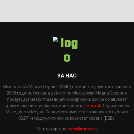
ЗА НАС
Македонски Медиа Сервис (ММС) е трговско друштво основано
2008 година. Основна дејност на Македоски Медиа Сервис е
продукција на мултимедијални содржини, кои се објавуваат
преку основниот информативен портал
mms.mk
. Содржини на
Македонски Медиа Сервис се наменети за широката публика
(B2P) и медиумите кои ќе користат сервис (B2B).
Контактирај не
mms@mms.mk