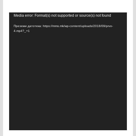
В
Media error: Format(s) not supported or source(s) not found
и
Преземи датотека: https://mms.mk/wp-content/uploads/2018/09/prvo-
д
4.mp4?_=1
е
о
п
л
е
ј
е
р