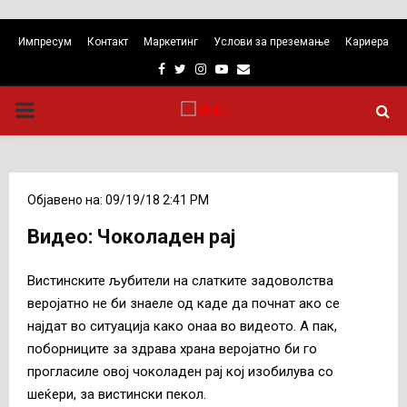
Импресум
Контакт
Маркетинг
Услови за преземање
Кариера
Facebook
Twitter
Instagram
Youtube
Email
PRIMARY
MENU
Објавено на: 09/19/18 2:41 PM
Видео: Чоколаден рај
Вистинските љубители на слатките задоволства
веројатно не би знаеле од каде да почнат ако се
најдат во ситуација како онаа во видеото. А пак,
поборниците за здрава храна веројатно би го
прогласиле овој чоколаден рај кој изобилува со
шеќери, за вистински пекол.