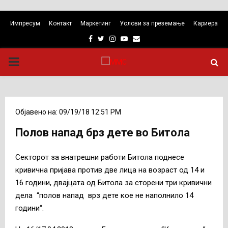
Импресум
Контакт
Маркетинг
Услови за преземање
Кариера
Facebook
Twitter
Instagram
Youtube
Email
PRIMARY
MENU
Објавено на: 09/19/18 12:51 PM
Полов напад брз дете во Битола
Секторот за внатрешни работи Битола поднесе
кривична пријава против две лица на возраст од 14 и
16 години, двајцата од Битола за сторени три кривични
дела “полов напад врз дете кое не наполнило 14
години“.