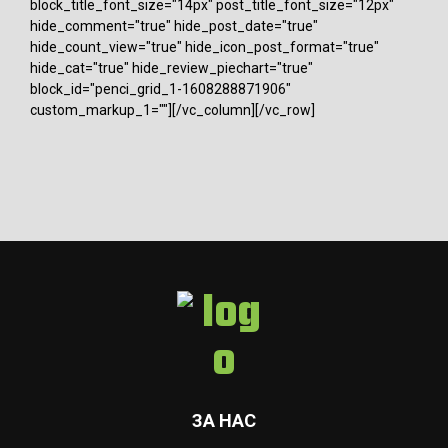
block_title_font_size="14px" post_title_font_size="12px"
hide_comment="true" hide_post_date="true"
hide_count_view="true" hide_icon_post_format="true"
hide_cat="true" hide_review_piechart="true"
block_id="penci_grid_1-1608288871906"
custom_markup_1=""][/vc_column][/vc_row]
ЗА НАС