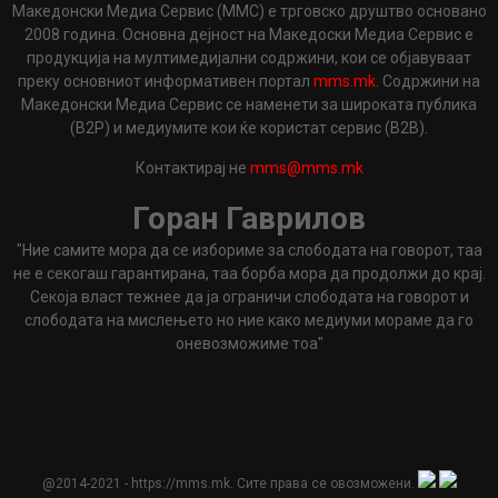
Македонски Медиа Сервис (ММС) е трговско друштво основано
2008 година. Основна дејност на Македоски Медиа Сервис е
продукција на мултимедијални содржини, кои се објавуваат
преку основниот информативен портал
mms.mk
. Содржини на
Македонски Медиа Сервис се наменети за широката публика
(B2P) и медиумите кои ќе користат сервис (B2B).
Контактирај не
mms@mms.mk
Горан Гаврилов
"Ние самите мора да се избориме за слободата на говорот, таа
не е секогаш гарантирана, таа борба мора да продолжи до крај.
Секоја власт тежнее да ја ограничи слободата на говорот и
слободата на мислењето но ние како медиуми мораме да го
оневозможиме тоа"
@2014-2021 - https://mms.mk. Сите права се овозможени.