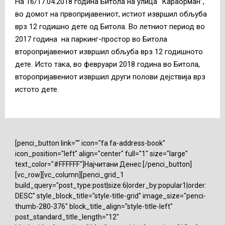
На 16/17.04.2018 година Битола на улица “Караорман”,
во домот на првопријавениот, истиот извршил обљуба
врз 12 годишно дете од Битола. Во летниот период во
2017 година на паркинг-простор во Битола
второпријавениот извршил обљуба врз 12 годишното
дете. Исто така, во февруари 2018 година во Битола,
второпријавениот извршил други полови дејствија врз
истото дете.
[penci_button link="" icon="fa fa-address-book"
icon_position="left" align="center" full="1" size="large"
text_color="#FFFFFF"]Најчитани Денес [/penci_button]
[vc_row][vc_column][penci_grid_1
build_query="post_type:post|size:6|order_by:popular1|order:
DESC" style_block_title="style-title-grid" image_size="penci-
thumb-280-376" block_title_align="style-title-left"
post_standard_title_length="12"