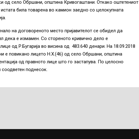
ки од село Обршани, општина Кривогаштани. Откако оштетениот
и истата била товарена во камион заедно со целокупната
ја.
нало на договореното место пријавителот се обидел да
ил дека е измамен. Со стореното кривично дело е
ице од Р.Бугарија во висина од 483.640 денари. На 18.09.2018
 е повикано лицето Н.Х.(46) од село Обршани, општина
нтација од правното лице што го застапува. По целосно
н соодветен поднесок.