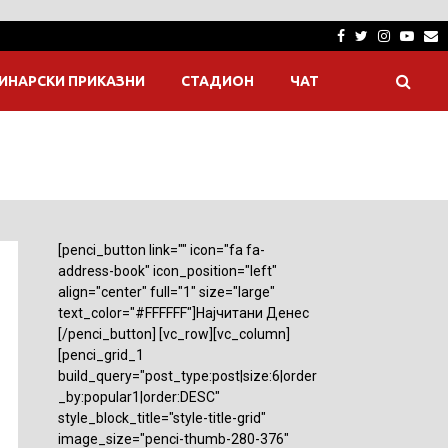
Facebook
Twitter
Instagra
Yout
E
ИНАРСКИ ПРИКАЗНИ
СТАДИОН
ЧАТ
[penci_button link="" icon="fa fa-
address-book" icon_position="left"
align="center" full="1" size="large"
text_color="#FFFFFF"]Најчитани Денес
[/penci_button] [vc_row][vc_column]
[penci_grid_1
build_query="post_type:post|size:6|order
_by:popular1|order:DESC"
style_block_title="style-title-grid"
image_size="penci-thumb-280-376"