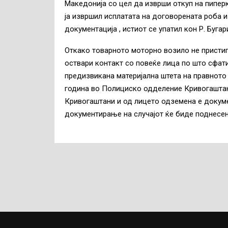
Македонија со цел да изврши откуп на пипер
ја извршил исплатата на договорената роба 
документација , истиот се упатил кон Р. Бугари
Откако товарното моторно возило не пристиг
оствари контакт со повеќе лица по што сфат
предизвикана материјална штета на правното л
година во Полициско одделение Кривогаштани
Кривогаштани и од лицето одземена е докуме
документирање на случајот ќе биде поднесе