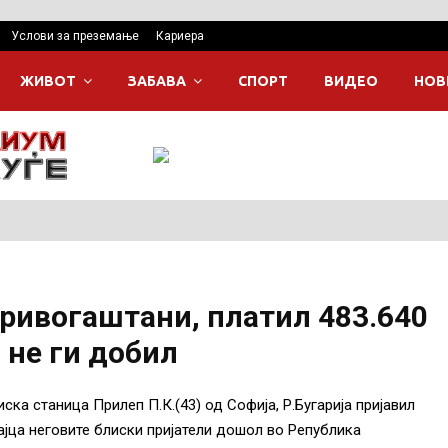
Услови за преземање
Кариера
ЖИВОТ
ЗАБАВА
СПОРТ
ВИДЕО
НОВ
ривогаштани, платил 483.640
 не ги добил
иска станица Прилеп П.К.(43) од Софија, Р.Бугарија пријавил
вајца неговите блиски пријатели дошол во Република