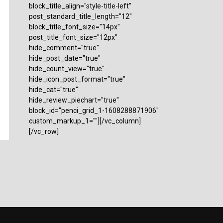
block_title_align="style-title-left"
post_standard_title_length="12"
block_title_font_size="14px"
post_title_font_size="12px"
hide_comment="true"
hide_post_date="true"
hide_count_view="true"
hide_icon_post_format="true"
hide_cat="true"
hide_review_piechart="true"
block_id="penci_grid_1-1608288871906"
custom_markup_1=""][/vc_column]
[/vc_row]