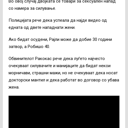
Во овој случај двојката се товари за сексуален напад
со намера за силување.
Полицијата рече дека успеала да најде видео од
едната од двете нападнати жени.
Ако бидат осудени, Рајли може да добие 30 години
затвор, а Робишо 40.
Обвинителот Ракокас рече дека луѓето најчесто
очекуваат силувачите и манијаците да бидат некои
морничави, страшни мажи, но не очекуваат дека носат
докторски мантил и дека работат во договор со убава
жена.