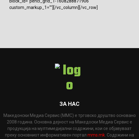
block_id="penci_grid_1-1608288871906"
custom_markup_1=""][/vc_column][/vc_row]
ЗА НАС
Македонски Медиа Сервис (ММС) е трговско друштво основано
2008 година. Основна дејност на Македоски Медиа Сервис е
продукција на мултимедијални содржини, кои се објавуваат
преку основниот информативен портал
mms.mk
. Содржини на