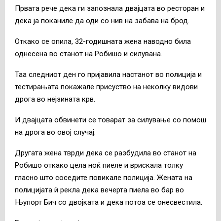
Првата рече дека ги запознала двајцата во ресторан и
дека ја поканиле да оди со нив на забава на брод.
Откако се опила, 32-годишната жена наводно била
однесена во станот на Робишо и силувана.
Таа следниот ден го пријавила настанот во полиција и
тестирањата покажале присуство на неколку видови
дрога во нејзината крв.
И двајцата обвинети се товарат за силување со помош
на дрога во овој случај.
Другата жена тврди дека се разбудила во станот на
Робишо откако цела ноќ пиеле и врискала толку
гласно што соседите повикале полиција. Жената на
полицијата ѝ рекла дека вечерта пиела во бар во
Њупорт Бич со двојката и дека потоа се онесвестила.