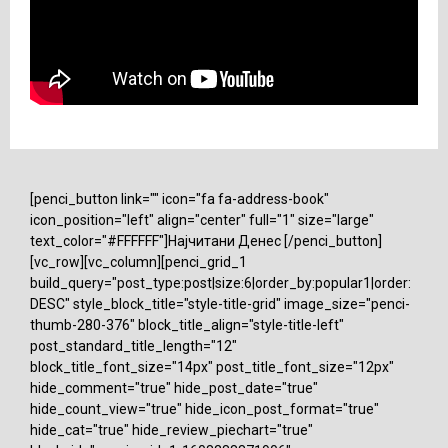
[penci_button link="" icon="fa fa-address-book"
icon_position="left" align="center" full="1" size="large"
text_color="#FFFFFF"]Најчитани Денес [/penci_button]
[vc_row][vc_column][penci_grid_1
build_query="post_type:post|size:6|order_by:popular1|order:
DESC" style_block_title="style-title-grid" image_size="penci-
thumb-280-376" block_title_align="style-title-left"
post_standard_title_length="12"
block_title_font_size="14px" post_title_font_size="12px"
hide_comment="true" hide_post_date="true"
hide_count_view="true" hide_icon_post_format="true"
hide_cat="true" hide_review_piechart="true"