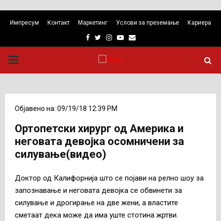
Импресум
Контакт
Маркетинг
Услови за преземање
Кариера
Facebook
Twitter
Instagram
Youtube
Email
PRIMARY
MENU
Објавено на: 09/19/18 12:39 PM
Ортопетски хирург од Америка и
неговата девојка осомничени за
силување(видео)
Доктор од Калифорнија што се појави на релно шоу за
запознавање и неговата девојка се обвинети за
силување и дрогирање на две жени, а властите
сметаат дека може да има уште стотина жртви.