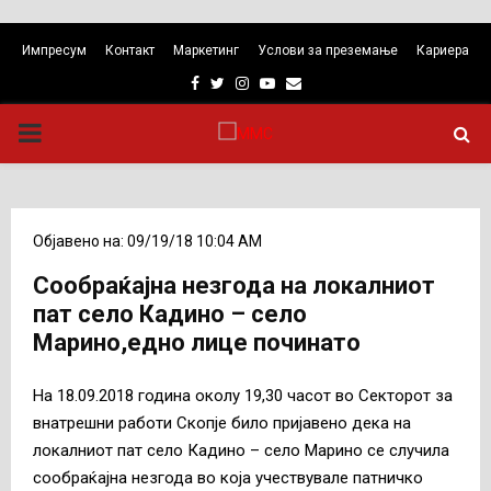
Импресум
Контакт
Маркетинг
Услови за преземање
Кариера
Facebook
Twitter
Instagram
Youtube
Email
PRIMARY
MENU
Објавено на: 09/19/18 10:04 AM
Сообраќајна незгода на локалниот
пат село Кадино – село
Марино,едно лице починато
На 18.09.2018 година околу 19,30 часот во Секторот за
внатрешни работи Скопје било пријавено дека на
локалниот пат село Кадино – село Марино се случила
сообраќајна незгода во која учествувале патничко