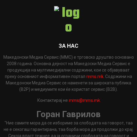
ЗА НАС
Македонски Медиа Сервис (ММС) е трговско друштво основано
2008 година. Основна дејност на Македоски Медиа Сервис е
продукција на мултимедијални содржини, кои се објавуваат
преку основниот информативен портал
mms.mk
. Содржини на
Македонски Медиа Сервис се наменети за широката публика
(B2P) и медиумите кои ќе користат сервис (B2B).
Контактирај не
mms@mms.mk
Горан Гаврилов
"Ние самите мора да се избориме за слободата на говорот, таа
не е секогаш гарантирана, таа борба мора да продолжи до крај.
Секоја власт тежнее да ја ограничи слободата на говорот и