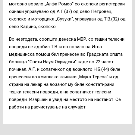
моторно возило „Алфа Ромео“ со скопски регистерски
ознаки управувано од А.Ѓ.(37) од село Петровец,
скопско и моторцикл „Сузуки“, управуван од Т.В.(32) од
село Кадино, скопско.
Во незгодата, соопшти денеска МВР, со тешки телесни
повреди се здобил Т.В. и со возило на Итна
медицинска помош бил пренесен во Градската општа
болница “Свети Наум Охридски“ каде во 22 часот
починал. А.Ѓ. и сопатникот од возилото Н.Б.(44) биле
пренесени во комплекс клиники „Мајка Тереза“ и од
страна на лекар на возачот му биле констатирани
тешки телесни повреди, а на сопатникот телесни
повреди. Извршен е увид на местото на настанот. Се
работи на расчистување на случајот.