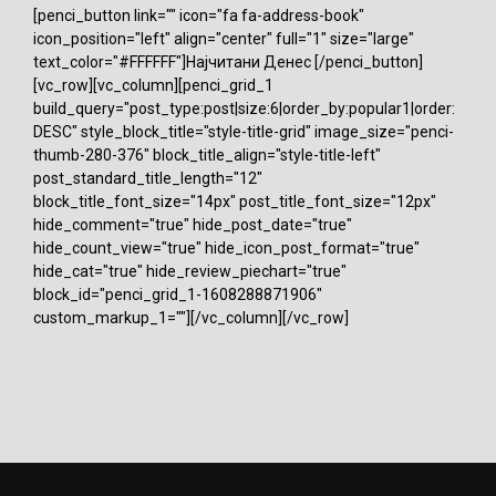
[penci_button link="" icon="fa fa-address-book"
icon_position="left" align="center" full="1" size="large"
text_color="#FFFFFF"]Најчитани Денес [/penci_button]
[vc_row][vc_column][penci_grid_1
build_query="post_type:post|size:6|order_by:popular1|order:
DESC" style_block_title="style-title-grid" image_size="penci-
thumb-280-376" block_title_align="style-title-left"
post_standard_title_length="12"
block_title_font_size="14px" post_title_font_size="12px"
hide_comment="true" hide_post_date="true"
hide_count_view="true" hide_icon_post_format="true"
hide_cat="true" hide_review_piechart="true"
block_id="penci_grid_1-1608288871906"
custom_markup_1=""][/vc_column][/vc_row]