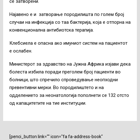
се затворени.
Најавено е и затворање породилишта по голем број
случаи на инфекција со таа бактерија, која е отпорна на
конвенционална антибиотска терапија.
Клебсиела е опасна ако имуниот систем на пациентот
е ослабен.
Министерот за здравство на Јужна Африка изјави дека
болеста избила поради преголем број пациенти во
болници, што спречило спроведување неопходни
превентивни мерки. Во породилиштето и на
одделението за неонатологија пополнети се 132 отсто
од капацитетите на тие институции.
[penci_button link="" icon="fa fa-address-book"