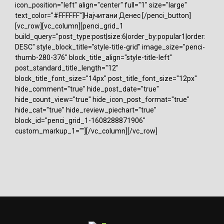
icon_position="left" align="center" full="1" size="large"
text_color="#FFFFFF"]Најчитани Денес [/penci_button]
[vc_row][vc_column][penci_grid_1
build_query="post_type:post|size:6|order_by:popular1|order:
DESC" style_block_title="style-title-grid" image_size="penci-
thumb-280-376" block_title_align="style-title-left"
post_standard_title_length="12"
block_title_font_size="14px" post_title_font_size="12px"
hide_comment="true" hide_post_date="true"
hide_count_view="true" hide_icon_post_format="true"
hide_cat="true" hide_review_piechart="true"
block_id="penci_grid_1-1608288871906"
custom_markup_1=""][/vc_column][/vc_row]