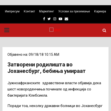
Импресум
Контакт
Маркетинг
Услови за преземање
Кариера
Facebook
Twitter
Instagram
Youtube
Email
PRIMARY
MENU
Објавено на: 09/18/18 10:15 AM
Затворени родилишта во
Јоханесбург, бебиња умираат
Јужноафрканските здравствени власти објавија дека
шест новороденчиња починале од инфекција со
бактеријата Клебсиела.
Поради тоа, неколку државни болници во Јоханесбург