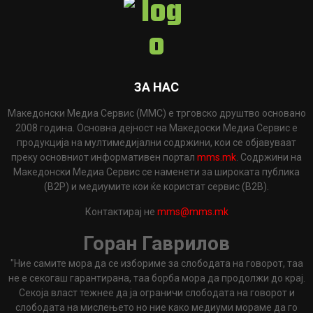
ЗА НАС
Македонски Медиа Сервис (ММС) е трговско друштво основано
2008 година. Основна дејност на Македоски Медиа Сервис е
продукција на мултимедијални содржини, кои се објавуваат
преку основниот информативен портал
mms.mk
. Содржини на
Македонски Медиа Сервис се наменети за широката публика
(B2P) и медиумите кои ќе користат сервис (B2B).
Контактирај не
mms@mms.mk
Горан Гаврилов
"Ние самите мора да се избориме за слободата на говорот, таа
не е секогаш гарантирана, таа борба мора да продолжи до крај.
Секоја власт тежнее да ја ограничи слободата на говорот и
слободата на мислењето но ние како медиуми мораме да го