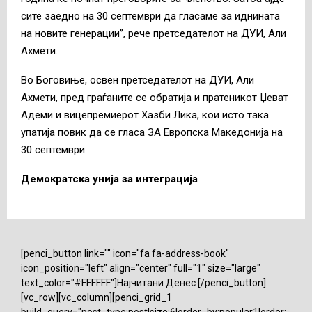
сите заедно на 30 септември да гласаме за иднината
на новите генерации”, рече претседателот на ДУИ, Али
Ахмети.
Во Боговиње, освен претседателот на ДУИ, Али
Ахмети, пред граѓаните се обратија и пратеникот Џеват
Адеми и вицепремиерот Хазби Лика, кои исто така
упатија повик да се гласа ЗА Европска Македонија на
30 септември.
Демократска унија за интеграција
[penci_button link="" icon="fa fa-address-book"
icon_position="left" align="center" full="1" size="large"
text_color="#FFFFFF"]Најчитани Денес [/penci_button]
[vc_row][vc_column][penci_grid_1
build_query="post_type:post|size:6|order_by:popular1|order: