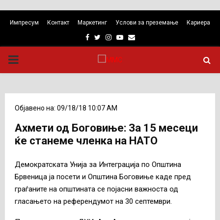
Импресум
Контакт
Маркетинг
Услови за преземање
Кариера
Facebook
Twitter
Instagram
Youtube
Email
PRIMARY
MENU
Објавено на: 09/18/18 10:07 AM
Ахмети од Боговиње: За 15 месеци
ќе станеме членка на НАТО
Демократската Унија за Интеграција по Општина
Брвеница ја посети и Општина Боговиње каде пред
граѓаните на општината се појасни важноста од
гласањето на референдумот на 30 септември.