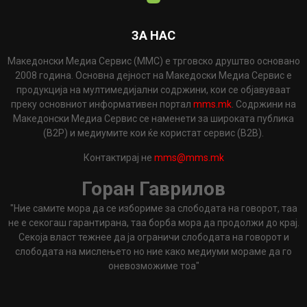
ЗА НАС
Македонски Медиа Сервис (ММС) е трговско друштво основано
2008 година. Основна дејност на Македоски Медиа Сервис е
продукција на мултимедијални содржини, кои се објавуваат
преку основниот информативен портал
mms.mk
. Содржини на
Македонски Медиа Сервис се наменети за широката публика
(B2P) и медиумите кои ќе користат сервис (B2B).
Контактирај не
mms@mms.mk
Горан Гаврилов
"Ние самите мора да се избориме за слободата на говорот, таа
не е секогаш гарантирана, таа борба мора да продолжи до крај.
Секоја власт тежнее да ја ограничи слободата на говорот и
слободата на мислењето но ние како медиуми мораме да го
оневозможиме тоа"