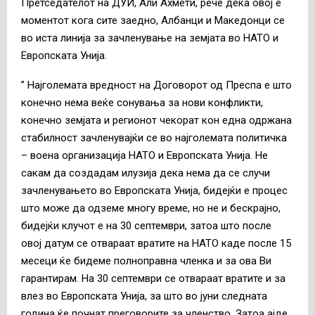
Претседателот на ДУИ, Али Ахмети, рече дека овој е
моментот кога сите заедно, Албанци и Македонци се
во иста линија за зачленување на земјата во НАТО и
Европската Унија.
” Најголемата вредност на Договорот од Преспа е што
конечно нема веќе сонувања за нови конфликти,
конечно земјата и регионот чекорат кон една одржана
стабилност зачленувајќи се во најголемата политичка
– воена организација НАТО и Европската Унија. Не
сакам да создадам илузија дека нема да се случи
зачленувањето во Европската Унија, бидејќи е процес
што може да одземе многу време, но не и бескрајно,
бидејќи клучот е на 30 септември, затоа што после
овој датум се отвараат вратите на НАТО каде после 15
месеци ќе бидеме полноправна членка и за ова Ви
гарантирам. На 30 септември се отвараат вратите и за
влез во Европската Унија, за што во јуни следната
година ќе почнат преговорите за членство. Затоа ајде