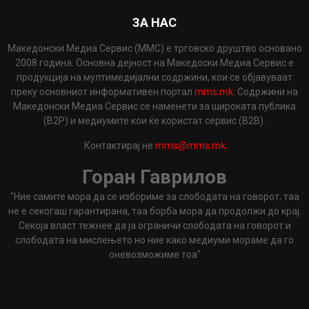
ЗА НАС
Македонски Медиа Сервис (ММС) е трговско друштво основано
2008 година. Основна дејност на Македоски Медиа Сервис е
продукција на мултимедијални содржини, кои се објавуваат
преку основниот информативен портал
mms.mk
. Содржини на
Македонски Медиа Сервис се наменети за широката публика
(B2P) и медиумите кои ќе користат сервис (B2B).
Контактирај не
mms@mms.mk
Горан Гаврилов
"Ние самите мора да се избориме за слободата на говорот, таа
не е секогаш гарантирана, таа борба мора да продолжи до крај.
Секоја власт тежнее да ја ограничи слободата на говорот и
слободата на мислењето но ние како медиуми мораме да го
оневозможиме тоа"