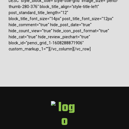
DESC" style_block_title="style-title-grid" image_size="penci-
thumb-280-376" block_title_align="style-title-left"
post_standard_title_length="12"
block_title_font_size="14px" post_title_font_size="12px"
hide_comment="true" hide_post_date="true"
hide_count_view="true" hide_icon_post_format="true"
hide_cat="true" hide_review_piechart="true"
block_id="penci_grid_1-1608288871906"
custom_markup_1=""][/vc_column][/vc_row]