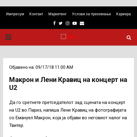
Импресум
Контакт
Маркетинг
Услови за преземање
Кариера
Facebook
Twitter
Instagram
Youtube
Email
PRIMARY
MENU
Објавено на: 09/17/18 11:00 AM
Макрон и Лени Кравиц на концерт на
U2
Да го сретнете претседателот зад сцената на концерт
на U2 во Париз, напиша Лени Кравиц на фотографијата
со Емануел Макрон, која ја објави во неговиот налог на
Твитер.