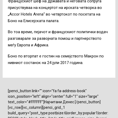
Францускиот шеф на државата и неговата сопруга
присуствуваа на концертот на ирската четворка во
„Accor Hotels Arena“ во четвртокот по посетата на
Боно на Елисејската палата.
Во тоа време, пејачот и францускиот политички водач
разговарале за развојната помош и партнерството
меѓу Европа и Африка.
Боно по вторпат е гостин на семејството Макрон по
нивниот состанок на 24 јули 2017 година.
[penci_button link="" icon="fa fa-address-book"
icon_position="left" align="center" full="1" size="large"
text_color="#FFFFFF"]Најчитани Денес [/penci_button]
[vc_row][vc_column][penci_grid_1
build_query="post_type:post|size:6|order_by:popular1|order: