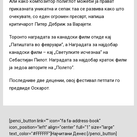
Али како композитор полиглот можеби ја прават
приказната уникатна и сепак таа се развива како што
очекувате, со еден огромен пресврт, напиша
критичарот Питер Дебриж за Варајети.
Торонто наградата за канадски филм отиде кај
„Патиштата во февруари“, а Наградата за најдобар
канадски филм – кај „Светулките исчезнаа“ на
Себастијан Пилот. Наградата за најдобар краток филм
ја зедоа авторите на „Полето“.
Последниве две децении, овој фестивал петпати го
предвиде Оскарот.
[penci_button link="" icon="fa fa-address-book"
icon_position="left" align="center" full="1" size="large"
text_color="#FFFFFF"]Најчитани Денес [/penci_button]