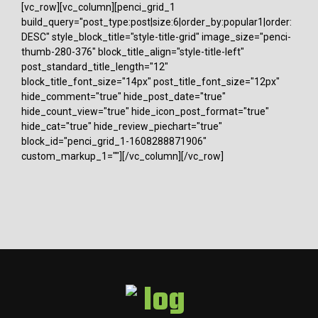
[vc_row][vc_column][penci_grid_1
build_query="post_type:post|size:6|order_by:popular1|order:
DESC" style_block_title="style-title-grid" image_size="penci-
thumb-280-376" block_title_align="style-title-left"
post_standard_title_length="12"
block_title_font_size="14px" post_title_font_size="12px"
hide_comment="true" hide_post_date="true"
hide_count_view="true" hide_icon_post_format="true"
hide_cat="true" hide_review_piechart="true"
block_id="penci_grid_1-1608288871906"
custom_markup_1=""][/vc_column][/vc_row]