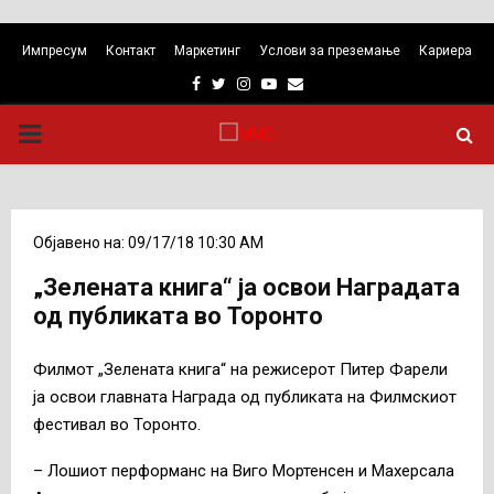
Импресум
Контакт
Маркетинг
Услови за преземање
Кариера
Facebook
Twitter
Instagram
Youtube
Email
PRIMARY
MENU
Објавено на: 09/17/18 10:30 AM
„Зелената книга“ ја освои Наградата
од публиката во Торонто
Филмот „Зелената книга“ на режисерот Питер Фарели
ја освои главната Награда од публиката на Филмскиот
фестивал во Торонто.
– Лошиот перформанс на Виго Мортенсен и Махерсала