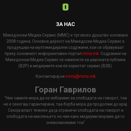
ЗА НАС
Македонски Медиа Сервис (ММС) е трговско друштво основано
2008 година. Основна дејност на Македоски Медиа Сервис е
продукција на мултимедијални содржини, кои се објавуваат
преку основниот информативен портал
mms.mk
. Содржини на
Македонски Медиа Сервис се наменети за широката публика
(B2P) и медиумите кои ќе користат сервис (B2B).
Контактирај не
mms@mms.mk
Горан Гаврилов
"Ние самите мора да се избориме за слободата на говорот, таа
не е секогаш гарантирана, таа борба мора да продолжи до крај.
Секоја власт тежнее да ја ограничи слободата на говорот и
слободата на мислењето но ние како медиуми мораме да го
оневозможиме тоа"