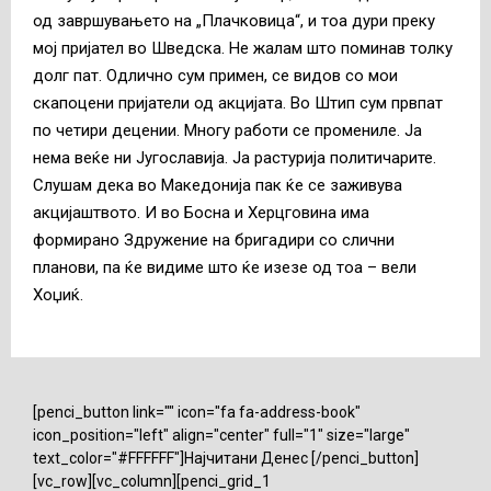
од завршувањето на „Плачковица“, и тоа дури преку
мој пријател во Шведска. Не жалам што поминав толку
долг пат. Одлично сум примен, се видов со мои
скапоцени пријатели од акцијата. Во Штип сум првпат
по четири децении. Многу работи се промениле. Ја
нема веќе ни Југославија. Ја растурија политичарите.
Слушам дека во Македонија пак ќе се заживува
акцијаштвото. И во Босна и Херцговина има
формирано Здружение на бригадири со слични
планови, па ќе видиме што ќе изезе од тоа – вели
Хоџиќ.
[penci_button link="" icon="fa fa-address-book"
icon_position="left" align="center" full="1" size="large"
text_color="#FFFFFF"]Најчитани Денес [/penci_button]
[vc_row][vc_column][penci_grid_1