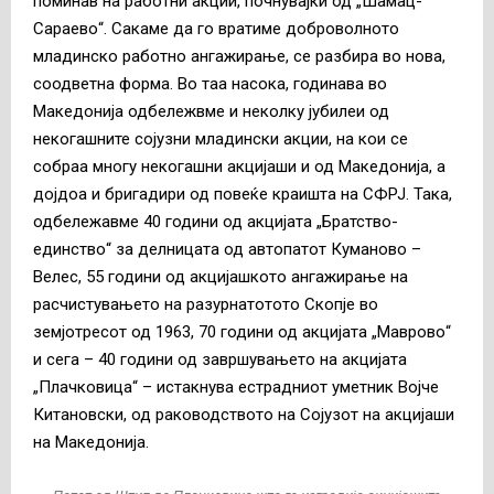
поминав на работни акции, почнувајќи од „Шамац-
Сараево“. Сакаме да го вратиме доброволното
младинско работно ангажирање, се разбира во нова,
соодветна форма. Во таа насока, годинава во
Македонија одбележвме и неколку јубилеи од
некогашните сојузни младински акции, на кои се
собраа многу некогашни акцијаши и од Македонија, а
дојдоа и бригадири од повеќе краишта на СФРЈ. Така,
одбележавме 40 години од акцијата „Братство-
единство“ за делницата од автопатот Куманово –
Велес, 55 години од акцијашкото ангажирање на
расчистувањето на разурнатотото Скопје во
земјотресот од 1963, 70 години од акцијата „Маврово“
и сега – 40 години од завршувањето на акцијата
„Плачковица“ – истакнува естрадниот уметник Војче
Китановски, од раководството на Сојузот на акцијаши
на Македонија.