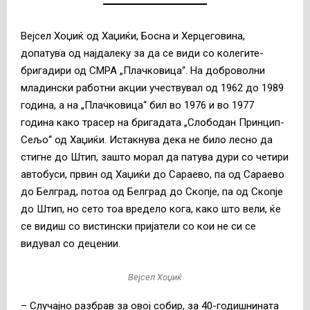
Вејсел Хоџиќ од Хаџиќи, Босна и Херцеговина,
допатува од најдалеку за да се види со колегите-
бригадири од СМРА „Плачковица“. На доброволни
младински работни акции учествувал од 1962 до 1989
година, а на „Плачковица“ бил во 1976 и во 1977
година како трасер на бригадата „Слободан Принцип-
Сељо“ од Хаџиќи. Истакнува дека не било лесно да
стигне до Штип, зашто морал да патува дури со четири
автобуси, првин од Хаџиќи до Сараево, па од Сараево
до Белград, потоа од Белград до Скопје, па од Скопје
до Штип, но сето тоа вредело кога, како што вели, ќе
се видиш со вистински пријатели со кои не си се
видувал со децении.
Вејсел Хоџиќ
– Случајно разбрав за овој собир, за 40-годишнината