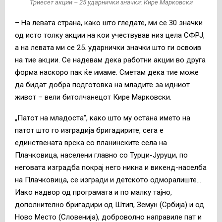
Триесет акции – 25 ударнички значки: Кире Марковски
– На левата страна, како што гледате, ми се 30 значки
од исто толку акции на кои учествував низ цела СФРЈ,
а на левата ми се 25. ударнички значки што ги освоив
на тие акции. Се надевам дека работни акции во друга
форма наскоро пак ќе имаме. Сметам дека тие може
да бидат добра подготовка на младите за идниот
живот – вели битолчанецот Кире Марковски.
„Патот на младоста“, како што му остана името на
патот што го изградија бригадирите, сега е
единствената врска со планинските села на
Плачковица, населени главно со Турци-Јуруци, по
неговата изградба покрај него никна и викенд-населба
на Плачковица, се изгради и детското одморалиште…
Иако надвор од програмата и по малку тајно,
дополнително бригадири од Штип, Земун (Србија) и од
Ново Место (Словенија), доброволно направиле пат и