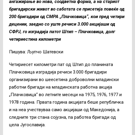
ангажирање во нова, соодветна форма, а на стариот
бригадирски живот во саботата се присетија повеќе од
200 бригадири од СМРА „Плачковица“, кои пред четири
децении, заедно со уште речиси 3.000 акцијаши од
СФРЈ, го изградија патот Штип – Плачковица, долг
четириестина километри
Пишува: Љупчо Шатевски
Четириесет километри пат од Штип до планината
Плачковица изградија речиси 3.000 бригадири
организирани во шеесетина доброволни младински
работни бригади на младинската работна акција
„Плачковица“ во летните месеци на 1975, 1976, 1977 и
1978 година. Првата година акцијата беше републичка
и на неа учествуваа само акцијаши од Македонија, а
следните три стана сојузна, па работеа бригади од
цела Југославија.