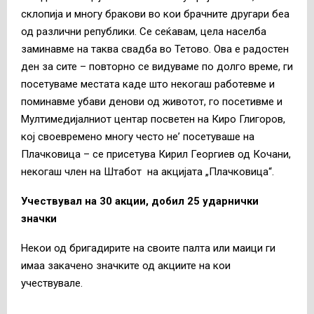
склопија и многу бракови во кои брачните другари беа
од различни републики. Се сеќавам, цела населба
заминавме на таква свадба во Тетово. Ова е радостен
ден за сите – повторно се видуваме по долго време, ги
посетуваме местата каде што некогаш работевме и
поминавме убави денови од животот, го посетивме и
Мултимедијалниот центар посветен на Киро Глигоров,
кој своевремено многу често не’ посетуваше на
Плачковица – се присетува Кирил Георгиев од Кочани,
некогаш член на Штабот на акцијата „Плачковица“.
Учествувал на 30 акции, добил 25 ударнички
значки
Некои од бригадирите на своите палта или маици ги
имаа закачено значките од акциите на кои
учествувале.