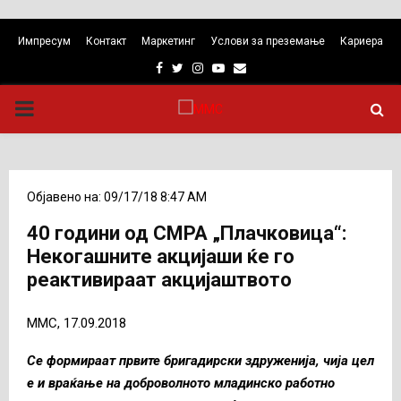
Импресум
Контакт
Маркетинг
Услови за преземање
Кариера
Facebook
Twitter
Instagram
Youtube
Email
PRIMARY
MENU
Објавено на: 09/17/18 8:47 AM
40 години од СМРА „Плачковица“:
Некогашните акцијаши ќе го
реактивираат акцијаштвото
ММС, 17.09.2018
Се формираат првите бригадирски здруженија, чија цел
е и враќање на доброволното младинско работно