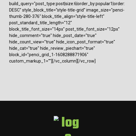
build_query="post_type:post|size:6|order_by:popular1|order:
DESC" style_block_title="style-title-grid" image_size="penci-
thumb-280-376" block_title_align="style-title-left"
post_standard_title_length="12"
block_title_font_size="14px" post_title_font_size="12px"
hide_comment="true" hide_post_date="true"
hide_count_view="true" hide_icon_post_format="true"
hide_cat="true" hide_review_piechart="true"
block_id="penci_grid_1-1608288871906"
custom_markup_1=""][/vc_column][/vc_row]