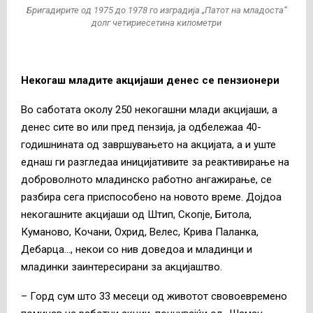
Бригадирите од 1975 до 1978 го изградија „Патот на младоста“
долг четириесетина километри
Некогаш младите акцијаши денес се пензионери
Во саботата околу 250 некогашни млади акцијаши, а
денес сите во или пред пензија, ја одбележаа 40-
годишнината од завршувањето на акцијата, а и уште
еднаш ги разгледаа иницијативите за реактивирање на
доброволното младинско работно ангажирање, се
разбира сега приспособено на новото време. Дојдоа
некогашните акцијаши од Штип, Скопје, Битола,
Куманово, Кочани, Охрид, Велес, Крива Паланка,
Дебарца…, некои со нив доведоа и младинци и
младинки заинтересирани за акцијаштво.
– Горд сум што 33 месеци од животот свовоевремено