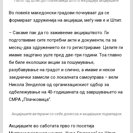
Патот од Штип до Плачковица што го изградија акцијашите
Во повеќе македонски градови почнуваат да се
формираат здруженија на акцијаши, меѓу нив е и Штип.
– Сакаме пак да го заживееме акцијаштвото. Ги
подготвивме сите потребни акти и документи, па за
месец-два здружението ќе го регистрираме. Целите ги
имаме зацртано уште пред две-три години. Тоа главно
би биле еколошки акции за пошумување,
разубавување на градот и слично, а имаме и некои
заеднички замисли со локалната самоуправа – вели
Никола Зенделов од организацискиот одбор за
одбележување на 40-годишината од завршувањето на
СМРА „Плачковица“.
Акцијашите-ветерани со себе донесоа и акцијашки подмладок
Акцијашите во саботата прво го посетија