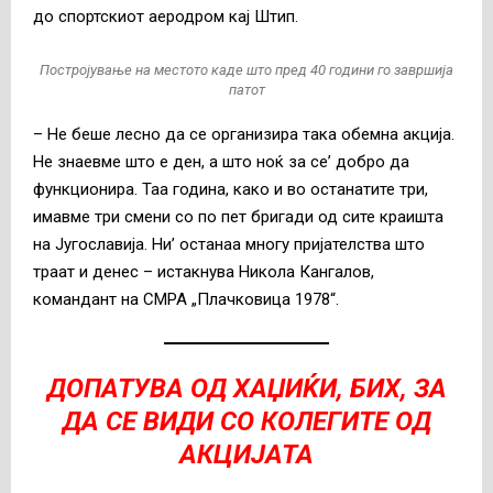
до спортскиот аеродром кај Штип.
Постројување на местото каде што пред 40 години го завршија
патот
– Не беше лесно да се организира така обемна акција.
Не знаевме што е ден, а што ноќ за се’ добро да
функционира. Таа година, како и во останатите три,
имавме три смени со по пет бригади од сите краишта
на Југославија. Ни’ останаа многу пријателства што
траат и денес – истакнува Никола Кангалов,
командант на СМРА „Плачковица 1978“.
ДОПАТУВА ОД ХАЏИЌИ, БИХ, ЗА
ДА СЕ ВИДИ СО КОЛЕГИТЕ ОД
АКЦИЈАТА