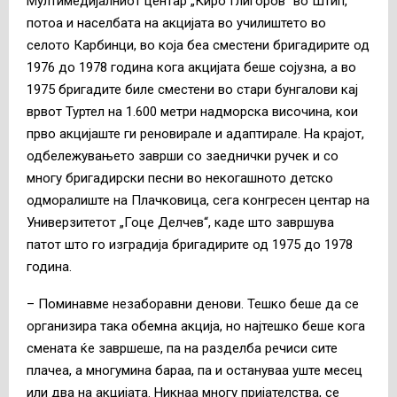
Мултимедијалниот центар „Киро Глигоров“ во Штип,
потоа и населбата на акцијата во училиштето во
селото Карбинци, во која беа сместени бригадирите од
1976 до 1978 година кога акцијата беше сојузна, а во
1975 бригадите биле сместени во стари бунгалови кај
врвот Туртел на 1.600 метри надморска височина, кои
прво акцијаште ги реновирале и адаптирале. На крајот,
одбележувањето заврши со заеднички ручек и со
многу бригадирски песни во некогашното детско
одморалиште на Плачковица, сега конгресен центар на
Универзитетот „Гоце Делчев“, каде што завршува
патот што го изградија бригадирите од 1975 до 1978
година.
– Поминавме незаборавни денови. Тешко беше да се
организира така обемна акција, но најтешко беше кога
смената ќе завршеше, па на разделба речиси сите
плачеа, а многумина бараа, па и остануваа уште месец
или два на акцијата. Никнаа многу пријателства, се