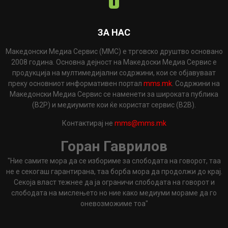
ЗА НАС
Македонски Медиа Сервис (ММС) е трговско друштво основано
2008 година. Основна дејност на Македоски Медиа Сервис е
продукција на мултимедијални содржини, кои се објавуваат
преку основниот информативен портал
mms.mk
. Содржини на
Македонски Медиа Сервис се наменети за широката публика
(B2P) и медиумите кои ќе користат сервис (B2B).
Контактирај не
mms@mms.mk
Горан Гаврилов
"Ние самите мора да се избориме за слободата на говорот, таа
не е секогаш гарантирана, таа борба мора да продолжи до крај.
Секоја власт тежнее да ја ограничи слободата на говорот и
слободата на мислењето но ние како медиуми мораме да го
оневозможиме тоа"