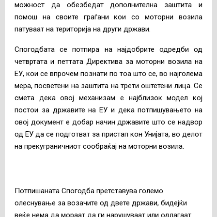
можност да обезбедат дополнителна заштита и
помош на своите граѓани кои со моторни возила
патуваат на територија на други држави.
Спогодбата се потпира на најдобрите одредби од
четвртата и петтата Директива за моторни возила на
ЕУ, кои се впрочем познати по тоа што се, во најголема
мера, посветени на заштита на трети оштетени лица. Се
смета дека овој механизам е најблизок модел кој
постои за државите на ЕУ и дека потпишувањето на
овој документ е добар начин државите што се надвор
од ЕУ да се подготват за пристап кон Унијата, во делот
на прекуграничниот сообраќај на моторни возила.
Потпишаната Спогодба претставува големо
олеснување за возачите од двете држави, бидејќи
веќе нема да мораат да ги нарушуваат или одлагаат