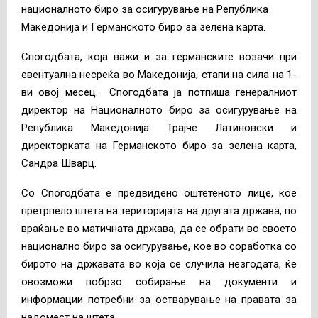
националното биро за осигурување на Република
Македонија и Германското биро за зелена карта.
Спогодбата, која важи и за германските возачи при
евентуална несреќа во Македонија, стапи на сила на 1-
ви овој месец. Спогодбата ја потпиша генералниот
директор на Националното биро за осигурување на
Република Македонија Трајче Латиновски и
директорката на Германското биро за зелена карта,
Сандра Шварц.
Со Спогодбата е предвидено оштетеното лице, кое
претрпело штета на територијата на другата држава, по
враќање во матичната држава, да се обрати во своето
национално биро за осигурување, кое во соработка со
бирото на државата во која се случила незгодата, ќе
овозможи побрзо собирање на документи и
информации потребни за остварување на правата за
надомест на штета.