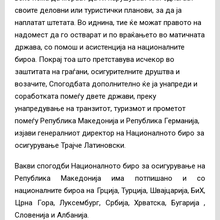
своите деловни или туристички планови, за да ја
наплатат штетата. Во иднина, тие ќе можат правото на
надомест да го остварат и по враќањето во матичната
држава, со помош и асистенција на националните
бироа. Покрај тоа што претставува исчекор во
заштитата на граѓани, осигурителните друштва и
возачите, Спогодбата дополнително ќе ја унапреди и
соработката помеѓу двете држави, преку
унапредување на транзитот, туризмот и прометот
помеѓу Република Македонија и Република Германија,
изјави генералниот директор на Националното биро за
осигурување Трајче Латиновски.
Вакви спогодби Националното биро за осигурување на
Република Македонија има потпишано и со
националните бироа на Грција, Турција, Швајцарија, БиХ,
Црна Гора, Луксембург, Србија, Хрватска, Бугарија ,
Словенија и Албанија.