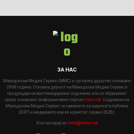
ЗА НАС
Македонски Медиа Сервис (ММС) е трговско друштво основано
2008 година. Основна дејност на Македоски Медиа Сервис е
продукција на мултимедијални содржини, кои се објавуваат
преку основниот информативен портал
mms.mk
. Содржини на
Македонски Медиа Сервис се наменети за широката публика
(B2P) и медиумите кои ќе користат сервис (B2B).
Контактирај не
mms@mms.mk