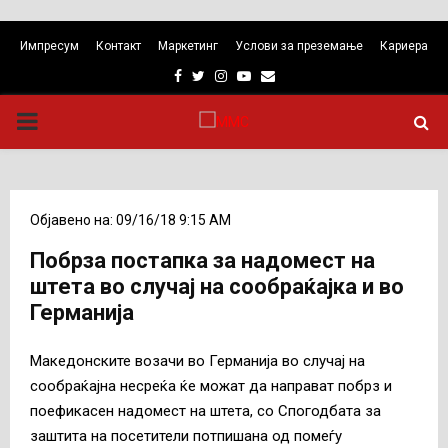
Импресум
Контакт
Маркетинг
Услови за преземање
Кариера
Facebook
Twitter
Instagram
Youtube
Email
PRIMARY
MENU
Објавено на: 09/16/18 9:15 AM
Побрза постапка за надомест на
штета во случај на сообраќајка и во
Германија
Македонските возачи во Германија во случај на
сообраќајна несреќа ќе можат да направат побрз и
поефикасен надомест на штета, со Спогодбата за
заштита на посетители потпишана од помеѓу