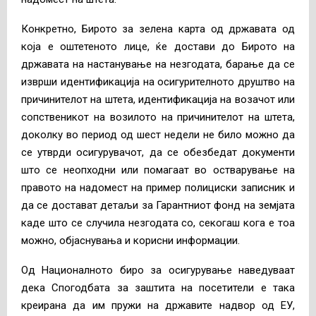
Конкретно, Бирото за зелена карта од државата од
која е оштетеното лице, ќе достави до Бирото на
државата на настанување на незгодата, барање да се
изврши идентификација на осигурителното друштво на
причинителот на штета, идентификација на возачот или
сопственикот на возилото на причинителот на штета,
доколку во период од шест недели не било можно да
се утврди осигурувачот, да се обезбедат документи
што се неопходни или помагаат во остварување на
правото на надомест на пример полициски записник и
да се достават детаљи за Гарантниот фонд на земјата
каде што се случила незгодата со, секогаш кога е тоа
можно, објаснувања и корисни информации.
Од Националното биро за осигурување наведуваат
дека Спогодбата за заштита на посетители е така
креирана да им пружи на државите надвор од ЕУ,