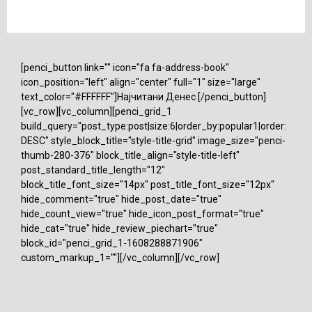
[penci_button link="" icon="fa fa-address-book"
icon_position="left" align="center" full="1" size="large"
text_color="#FFFFFF"]Најчитани Денес [/penci_button]
[vc_row][vc_column][penci_grid_1
build_query="post_type:post|size:6|order_by:popular1|order:
DESC" style_block_title="style-title-grid" image_size="penci-
thumb-280-376" block_title_align="style-title-left"
post_standard_title_length="12"
block_title_font_size="14px" post_title_font_size="12px"
hide_comment="true" hide_post_date="true"
hide_count_view="true" hide_icon_post_format="true"
hide_cat="true" hide_review_piechart="true"
block_id="penci_grid_1-1608288871906"
custom_markup_1=""][/vc_column][/vc_row]