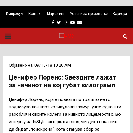
Импресум
Контакт
Маркетинг
Услови за преземање
Кариера
Facebook
Twitter
Instagram
Youtube
Email
PRIMARY
MENU
Објавено на: 09/15/18 10:20 AM
Џенифер Лоренс: Ѕвездите лaжат
за начинот на кој губат килограми
Џенифер Лоренс, која е позната по тоа што не го
поднесува лажниот холивудски гламур, уште еднаш ги
разобличи своите колеги за нивното лицемерство. Во
интервју за InStyle, актерката сподели дека сака сите
да бидат „поискрени“, кога станува збор за