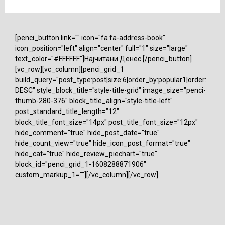
[penci_button link="" icon="fa fa-address-book"
icon_position="left" align="center" full="1" size="large"
text_color="#FFFFFF"]Најчитани Денес [/penci_button]
[vc_row][vc_column][penci_grid_1
build_query="post_type:post|size:6|order_by:popular1|order:
DESC" style_block_title="style-title-grid" image_size="penci-
thumb-280-376" block_title_align="style-title-left"
post_standard_title_length="12"
block_title_font_size="14px" post_title_font_size="12px"
hide_comment="true" hide_post_date="true"
hide_count_view="true" hide_icon_post_format="true"
hide_cat="true" hide_review_piechart="true"
block_id="penci_grid_1-1608288871906"
custom_markup_1=""][/vc_column][/vc_row]