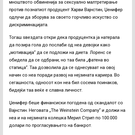
мноштвото обвиненија за сексуално малтретирање
против познатиот продуцент Харви Вајнстин, Џенифер
одлучи да зборува за своето горчливо искуство со
дискриминацијата.
Тогаш ѕвездата откри дека продуцентка ја натерала
да позира гола до послаби од неа девојки како
„мотивација“ да се подложи на диета. Лоренс се
обидела да се одбрани, но таа била „фатена во
стапица“. Таа дозволила да се однесуваат на овој
начин со неа поради развој на нејзината кариера. Во
сегашноста, односот кон неа бил сосема поинаков,
бидејќи таа веќе е славна личност.
Џенифер беше финансиски погодена од скандалот со
Вајнстин. Неговата „The Weinstein Company“ и должи на
неа и на нејзината колешка Мерил Стрип по 100.000
долари по прогласувањето на банкрот.