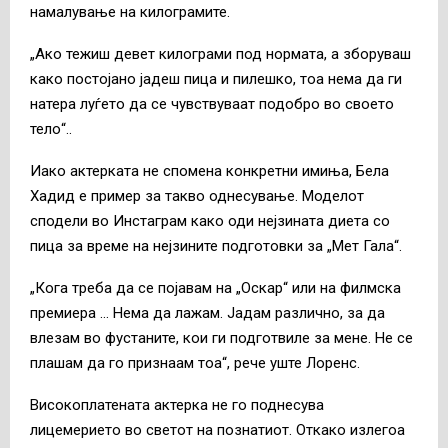
намалување на килограмите.
„Ако тежиш девет килограми под нормата, а зборуваш
како постојано јадеш пица и пилешко, тоа нема да ги
натера луѓето да се чувствуваат подобро во своето
тело“..
Иако актерката не спомена конкретни имиња, Бела
Хадид е пример за такво однесување. Моделот
сподели во Инстаграм како оди нејзината диета со
пица за време на нејзините подготовки за „Мет Гала“.
„Кога треба да се појавам на „Оскар“ или на филмска
премиера … Нема да лажам. Јадам различно, за да
влезам во фустаните, кои ги подготвиле за мене. Не се
плашам да го признаам тоа“, рече уште Лоренс.
Високоплатената актерка не го поднесува
лицемерието во светот на познатиот. Откако излегоа