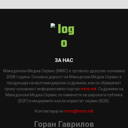
ЗА НАС
Македонски Медиа Сервис (ММС) е трговско друштво основано
2008 година. Основна дејност на Македоски Медиа Сервис е
продукција на мултимедијални содржини, кои се објавуваат
преку основниот информативен портал
mms.mk
. Содржини на
Македонски Медиа Сервис се наменети за широката публика
(B2P) и медиумите кои ќе користат сервис (B2B).
Контактирај не
mms@mms.mk
Горан Гаврилов