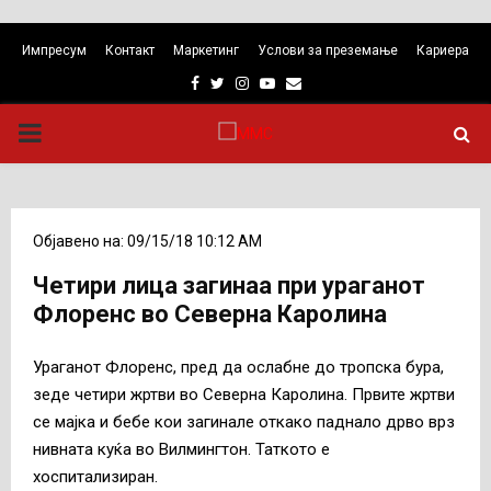
Импресум
Контакт
Маркетинг
Услови за преземање
Кариера
Facebook
Twitter
Instagram
Youtube
Email
PRIMARY
MENU
Објавено на: 09/15/18 10:12 AM
Четири лица загинаа при ураганот
Флоренс во Северна Каролина
Ураганот Флоренс, пред да ослабне до тропска бура,
зеде четири жртви во Северна Каролина. Првите жртви
се мајка и бебе кои загинале откако паднало дрво врз
нивната куќа во Вилмингтон. Таткото е
хоспитализиран.