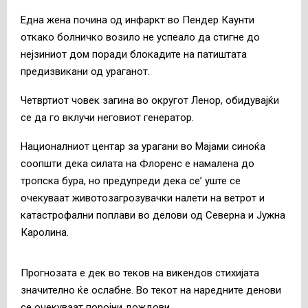
Една жена почина од инфаркт во Пендер Каунти
откако болничко возило не успеало да стигне до
нејзиниот дом поради блокадите на патиштата
предизвикани од ураганот.
Четвртиот човек загина во округот Ленор, обидувајќи
се да го вклучи неговиот генератор.
Националниот центар за урагани во Мајами синоќа
соопшти дека силата на Флоренс е намалена до
тропска бура, но предупреди дека се’ уште се
очекуваат животозагрозувачки налети на ветрот и
катастрофални поплави во делови од Северна и Јужна
Каролина.
Прогнозата е дек во теков на викендов стихијата
значително ќе ослабне. Во текот на наредните денови
се очекуваат поројни дождови.