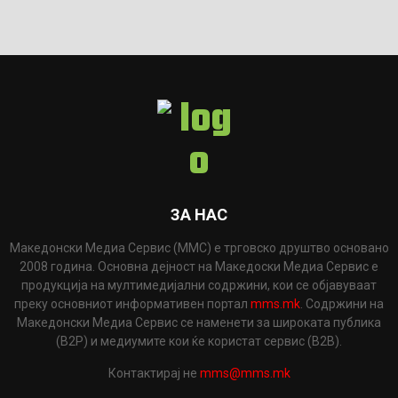
ЗА НАС
Македонски Медиа Сервис (ММС) е трговско друштво основано
2008 година. Основна дејност на Македоски Медиа Сервис е
продукција на мултимедијални содржини, кои се објавуваат
преку основниот информативен портал
mms.mk
. Содржини на
Македонски Медиа Сервис се наменети за широката публика
(B2P) и медиумите кои ќе користат сервис (B2B).
Контактирај не
mms@mms.mk