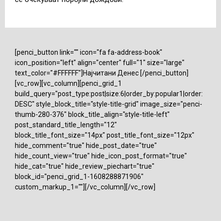
[penci_button link="" icon="fa fa-address-book"
icon_position="left" align="center" full="1" size="large"
text_color="#FFFFFF"]Најчитани Денес [/penci_button]
[vc_row][vc_column][penci_grid_1
build_query="post_type:post|size:6|order_by:popular1|order:
DESC" style_block_title="style-title-grid" image_size="penci-
thumb-280-376" block_title_align="style-title-left"
post_standard_title_length="12"
block_title_font_size="14px" post_title_font_size="12px"
hide_comment="true" hide_post_date="true"
hide_count_view="true" hide_icon_post_format="true"
hide_cat="true" hide_review_piechart="true"
block_id="penci_grid_1-1608288871906"
custom_markup_1=""][/vc_column][/vc_row]