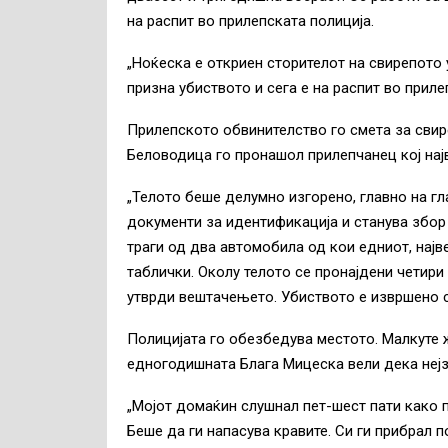
на распит во прилепската полиција.
„Ноќеска е откриен сторителот на свирепото 
призна убиството и сега е на распит во приле
Прилепското обвинителство го смета за свире
Беловодица го пронашол прилепчанец кој најв
„Телото беше делумно изгорено, главно на г
документи за идентификација и станува збор 
траги од два автомобила од кои едниот, најв
таблички. Околу телото се пронајдени четири 
утврди вештачењето. Убиството е извршено св
Полицијата го обезбедува местото. Малкуте 
едногодишната Блага Мицеска вели дека нејз
„Мојот домаќин слушнал пет-шест пати како п
Беше да ги напасува кравите. Си ги прибрал 