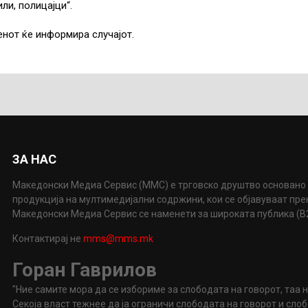
ли, полицајци“.
енот ќе информира случајот.
ЗА НАС
Македонски Медиа Сервис (ММС) е трговско друштво основано 
продукција на мултимедијални содржини, кои се објавуваат пр
Македонски Медиа Сервис се наменети за широката публика (B2P
Контактирај не
mms@mms.mk
Горан Гаврилов
"Ние самите мора да се избориме за слободата на говорот, таа 
Секоја власт тежнее да ја ограничи слободата на говорот и сл