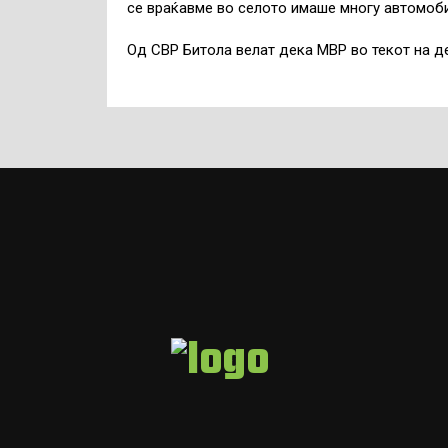
се враќавме во селото имаше многу автомоби
Од СВР Битола велат дека МВР во текот на д