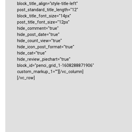
block_title_align="style-title-left"
post_standard_title_length="12"
block_title_font_size="14px"
post_title_font_size="12px"
hide_comment="true"
hide_post_date="true"
hide_count_view="true"
hide_icon_post_format="true"
hide_cat="true"
hide_review_piechart="true"
block_id="penci_grid_1-1608288871906"
custom_markup_1=""][/vc_column]
[/vc_row]