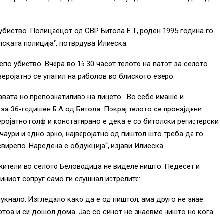
убиство. Полицаецот од СВР Битола Е.Т, роден 1995 година го
пската полиција“, потврдува Илиеска.
по убиство. Вчера во 16.30 часот телото на патот за селото
еројатно се упатил на риболов во блиското езеро.
лавата но препознатиливо на лицето. Во себе имаше и
за 36-годишен Б.А од Битола. Покрај телото се пронајдени
еројатно голф и констатирано е дека е со битолски регистерски
чаури и едно зрно, најверојатно од пиштол што треба да го
ирепо. Наредена е обдукција“, изјави Илиеска.
жители во селото Беловодица не виделе ништо. Педесет и
иниот сопруг само ги слушнал истрелите:
укнало. Изгледало како да е од пиштол, ама друго не знае.
потоа и си дошол дома. Јас со синот не знаевме ништо но кога