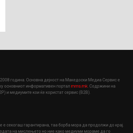
2008 година. Основна дејност на Македоски Медиа Сервис е
еку основниот информативен портал
mms.mk
. Содржини на
) и медиумите кои ќе користат сервис (B2B).
не е секогаш гарантирана, таа борба мора да продолжи до крај.
ободата на мислењето но ние како медиуми мораме да го