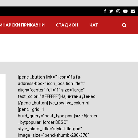
Facebook
Twitter
Instagra
Yout
E
ИНАРСКИ ПРИКАЗНИ
СТАДИОН
ЧАТ
[penci_button link="" icon="fa fa-
address-book" icon_position="left"
align="center" full="1" size="large"
text_color="#FFFFFF"]Најчитани Денес
[/penci_button] [vc_row][vc_column]
[penci_grid_1
build_query="post_type:post|size:6|order
_by:popular1|order:DESC"
style_block_title="style-title-grid"
image_size="penci-thumb-280-376"