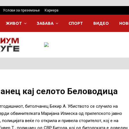
Услови за преземање
Кариера
ЖИВОТ
ЗАБАВА
СПОРТ
ВИДЕО
НОВ
анец кај селото Беловодица
тгодишниот, битолчанец Бекир А. Убиството се случило на
врди обвинителката Маријана Илиеска од прилепското јавно
полицијата веќе го открила и привела сторителот, кој е на
Енвер Т., полицаец од СВР Битола, кој од битолската е доведен