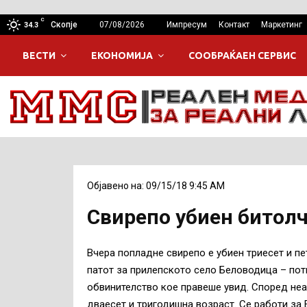
C
Скопје
07/08/2026
Импресум
Контакт
Маркетинг
34.3
ВЕСТИ
ЕКОНОМИЈА
СООБРАЌАЕН СЕРВИС
Објавено на: 09/15/18 9:45 AM
Свирепо убиен битолч
Вчера попладне свирепо е убиен триесет и пе
патот за прилепското село Беловодица – пот
обвинителство кое правеше увид. Според неа, 
дваесет и тригодишна возраст. Се работи за 