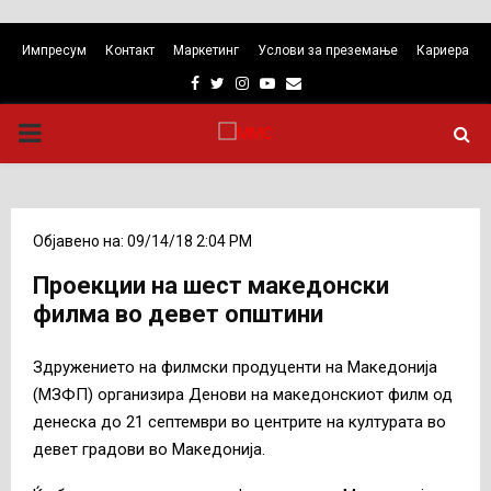
Импресум
Контакт
Маркетинг
Услови за преземање
Кариера
Facebook
Twitter
Instagram
Youtube
Email
PRIMARY
MENU
Објавено на: 09/14/18 2:04 PM
Проекции на шест македонски
филма во девет општини
Здружението на филмски продуценти на Македонија
(МЗФП) организира Денови на македонскиот филм од
денеска до 21 септември во центрите на културата во
девет градови во Македонија.