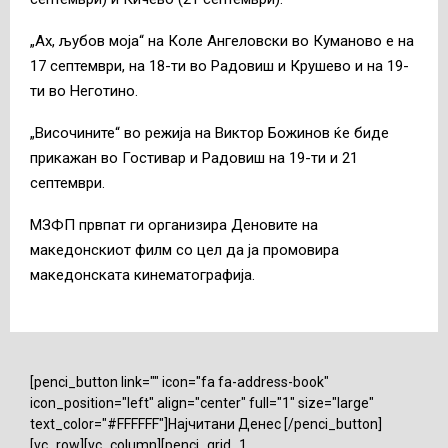
„Ах, љубов моја“ на Коле Ангеловски во Куманово е на
17 септември, на 18-ти во Радовиш и Крушево и на 19-
ти во Неготино.
„Височините“ во режија на Виктор Божинов ќе биде
прикажан во Гостивар и Радовиш на 19-ти и 21
септември.
МЗФП првпат ги организира Деновите на
македонскиот филм со цел да ја промовира
македонската кинематографија.
[penci_button link="" icon="fa fa-address-book"
icon_position="left" align="center" full="1" size="large"
text_color="#FFFFFF"]Најчитани Денес [/penci_button]
[vc_row][vc_column][penci_grid_1