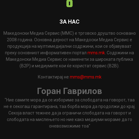
ЗА НАС
Македонски Медиа Сервис (ММС) е трговско друштво основано
2008 година. Основна дејност на Македоски Медиа Сервис е
продукција на мултимедијални содржини, кои се објавуваат
преку основниот информативен портал
mms.mk
. Содржини на
Македонски Медиа Сервис се наменети за широката публика
(B2P) и медиумите кои ќе користат сервис (B2B).
Контактирај не
mms@mms.mk
Горан Гаврилов
"Ние самите мора да се избориме за слободата на говорот, таа
не е секогаш гарантирана, таа борба мора да продолжи до крај.
Секоја власт тежнее да ја ограничи слободата на говорот и
слободата на мислењето но ние како медиуми мораме да го
оневозможиме тоа"