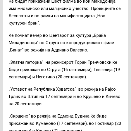
Ќе бидат прикажани шест филма во кои Македонија
има мнозинско или малциснко учество. Проекциите се
бесплатни и во рамки на манифестацијата „Нов
културен бран“.
Ќе почнат вечер во Центарот за култура „Браќа
Миладиновци“ во Струга со копродукцискиот филм
„Банат“ во режија на Адриано Валерио.
„Златна петорка“ на режисерот Горан Тренчовски ќе
биде прикажан во Струга (16 септември), Гевгелија (19
септември) и Неготино (20 септември).
„Уставот на Република Хрватска“ во режија на Рајко
Грлиќ во Штип на 17 септември и во Крушево и Кичево
на 20 септември.
„Скршено“ во режија на Едмонд Будина ќе биде
прикажан во Куманово (17 септември), во Гостивар (20
септември) и Кичево (21 септември).