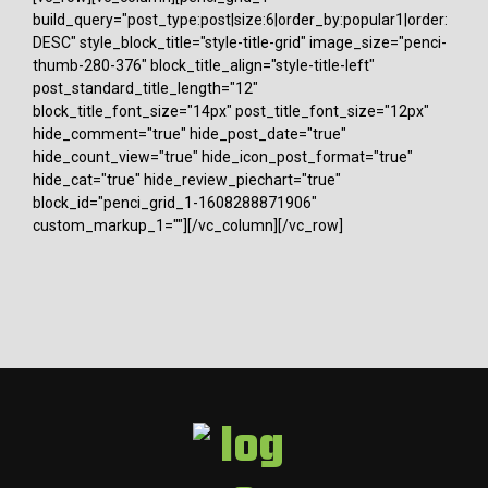
build_query="post_type:post|size:6|order_by:popular1|order:
DESC" style_block_title="style-title-grid" image_size="penci-
thumb-280-376" block_title_align="style-title-left"
post_standard_title_length="12"
block_title_font_size="14px" post_title_font_size="12px"
hide_comment="true" hide_post_date="true"
hide_count_view="true" hide_icon_post_format="true"
hide_cat="true" hide_review_piechart="true"
block_id="penci_grid_1-1608288871906"
custom_markup_1=""][/vc_column][/vc_row]