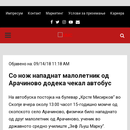
Импресум
Контакт
Маркетинг
Услови за преземање
Кариера
Facebook
Twitter
Instagram
Youtube
Email
PRIMARY
MENU
Објавено на: 09/14/18 11:18 AM
Со нож нападнат малолетник од
Арачиново додека чекал автобус
На автобуска постојка на булевар „Крсте Мисирков“ во
Скопје вчера околу 13.00 часот 15-годишно момче од
скопското село Арачиново, физички било нападнато
од друг малолетник од Арачиново, ученик во
државното средно училиште „Зеф Љуш Марку“.