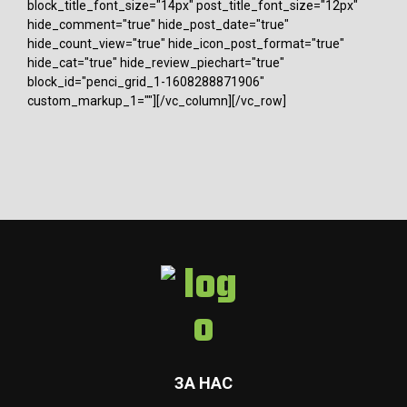
block_title_font_size="14px" post_title_font_size="12px"
hide_comment="true" hide_post_date="true"
hide_count_view="true" hide_icon_post_format="true"
hide_cat="true" hide_review_piechart="true"
block_id="penci_grid_1-1608288871906"
custom_markup_1=""][/vc_column][/vc_row]
ЗА НАС