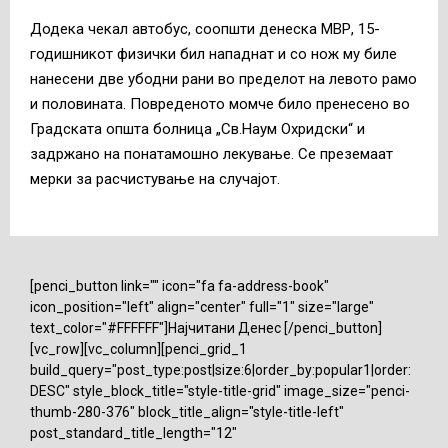
Додека чекал автобус, соопшти денеска МВР, 15-
годишникот физички бил нападнат и со нож му биле
нанесени две убодни рани во пределот на левото рамо
и половината. Повреденото момче било пренесено во
Градската општа болница „Св.Наум Охридски“ и
задржано на понатамошно лекување. Се преземаат
мерки за расчистување на случајот.
[penci_button link="" icon="fa fa-address-book"
icon_position="left" align="center" full="1" size="large"
text_color="#FFFFFF"]Најчитани Денес [/penci_button]
[vc_row][vc_column][penci_grid_1
build_query="post_type:post|size:6|order_by:popular1|order:
DESC" style_block_title="style-title-grid" image_size="penci-
thumb-280-376" block_title_align="style-title-left"
post_standard_title_length="12"