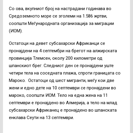
Со ова, вкупниот број на настрадани годинава во
Средоземното море се зголеми на 1.586 жртви,
соопшти Меѓународната организација за миграции
(ИОМ).
Остатоци на девет субсахарски Африканци се
пронајдени на 4 септембри на брегот на алжирската
провинција Тлемсен, околу 200 километри од
шпанскиот брег. Следниот ден се пронајдени уште
четири тела на соседната плажа, спроти границата со
Мароко. Остатоци од шест мигранти, меѓу кои две
жени и едно дете на 10 септември се пронајдени во
мароко, соопшти ИОМ. Тело на една жена на 11
септември е пронајдено во Алмерија, а тело на млад
субсахарски Африканец е пронајдено во шпанската
енклава Сеути на 13 септември.