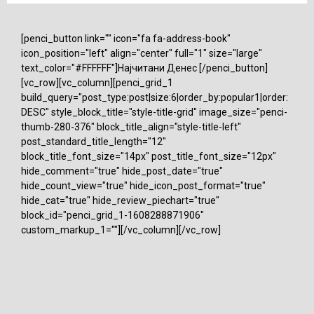
[penci_button link="" icon="fa fa-address-book"
icon_position="left" align="center" full="1" size="large"
text_color="#FFFFFF"]Најчитани Денес [/penci_button]
[vc_row][vc_column][penci_grid_1
build_query="post_type:post|size:6|order_by:popular1|order:
DESC" style_block_title="style-title-grid" image_size="penci-
thumb-280-376" block_title_align="style-title-left"
post_standard_title_length="12"
block_title_font_size="14px" post_title_font_size="12px"
hide_comment="true" hide_post_date="true"
hide_count_view="true" hide_icon_post_format="true"
hide_cat="true" hide_review_piechart="true"
block_id="penci_grid_1-1608288871906"
custom_markup_1=""][/vc_column][/vc_row]