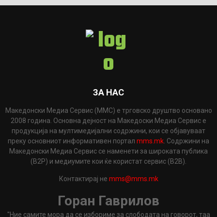
ЗА НАС
Македонски Медиа Сервис (ММС) е трговско друштво основано
2008 година. Основна дејност на Македоски Медиа Сервис е
продукција на мултимедијални содржини, кои се објавуваат
преку основниот информативен портал
mms.mk
. Содржини на
Македонски Медиа Сервис се наменети за широката публика
(B2P) и медиумите кои ќе користат сервис (B2B).
Контактирај не
mms@mms.mk
Горан Гаврилов
"Ние самите мора да се избориме за слободата на говорот, таа