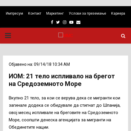
Импресум
Контакт
Маркетинг
Услови за преземање
Кариера
Facebook
Twitter
Instagram
Youtube
Email
PRIMARY
MENU
Објавено на: 09/14/18 10:34 AM
ИОМ: 21 тело испливало на брегот
на Средоземното Море
Вкупно 21 тело, за кои се верува дека се мигранти кои
загинале додека се обидувале да стигнат до Шпанија,
овој месец испливале на бреговите на Средоземното
Море, соопшти денеска агенцијата за мигранти на
Обединетите нации.