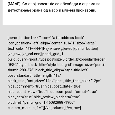
(МААЕ). Со овој проект ќе се обезбеди и опрема за
детектирање храна од месо и млечни производи.
[penci_button link="" icon="fa fa-address-book"
icon_position="left" align="center" full="1" size="large"
text_color="#FFFFFF"]Најчитани Денес [/penci_button]
[vc_row][vc_column][penci_grid_1
build_query="post_type:post|size:6|order_by:popular1|order:
DESC" style_block_title="style-title-grid" image_size="penci-
thumb-280-376" block_title_align="style-title-left"
post_standard_title_length="12"
block_title_font_size="14px" post_title_font_size="12px"
hide_comment="true" hide_post_date="true"
hide_count_view="true" hide_icon_post_format="true"
hide_cat="true" hide_review_piechart="true"
block_id="penci_grid_1-1608288871906"
custom_markup_1=""][/vc_column][/vc_row]