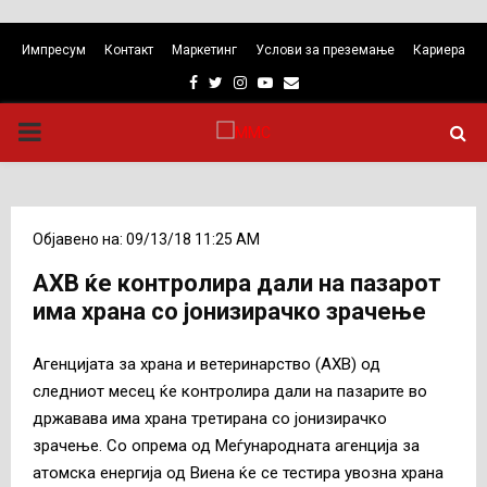
Импресум
Контакт
Маркетинг
Услови за преземање
Кариера
Facebook
Twitter
Instagram
Youtube
Email
PRIMARY
MENU
Објавено на: 09/13/18 11:25 AM
АХВ ќе контролира дали на пазарот
има храна со јонизирачко зрачење
Агенцијата за храна и ветеринарство (АХВ) од
следниот месец ќе контролира дали на пазарите во
државава има храна третирана со јонизирачко
зрачење. Со опрема од Меѓународната агенција за
атомска енергија од Виена ќе се тестира увозна храна