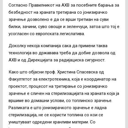
Согласно Правилникот на АХВ за посебните барања за
безбедност на храната третирана со јонизирачко
зрачење дозволено е да се врши третман на суви
билки, зачини, суво овошје и зеленчуци, затоа што тој е
усогласен со европската легислатива.
Доколку некоја компанија сака да примени таква
технологија во државава треба да добие дозвола од
АХВ и од Дирекцијата за радијациска сигурност.
Како што објасни проф. Христина Спасевска од
Факултетот за електротехника, која е координатор на
проектот, процесот на третирање со јонизирачко
зрачење е сличен на стерилизацијата на храната која ја
вршиме во домашни услови, со топлинско зрачење.
Разликата е што јонизирачкото зрачење е ладна
стерилизација, не се користи топлина со кои се
уништуваат одредени хранливи материи. Со