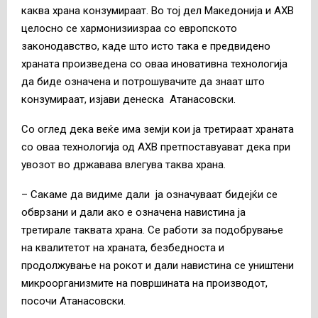
каква храна конзумираат. Во тој дел Македонија и АХВ
целосно се хармонизиизраа со европското
законодавство, каде што исто така е предвидено
храната произведена со оваа иновативна технологија
да биде означена и потрошувачите да знаат што
конзумираат, изјави денеска Атанасовски.
Со оглед дека веќе има земји кои ја третираат храната
со оваа технологија од АХВ претпоставуават дека при
увозот во државава влегува таква храна.
– Сакаме да видиме дали ја означуваат бидејќи се
обврзани и дали ако е означена навистина ја
третирале таквата храна. Се работи за подобрување
на квалитетот на храната, безбедноста и
продолжување на рокот и дали навистина се уништени
микроорганизмите на површината на производот,
посочи Атанасовски.