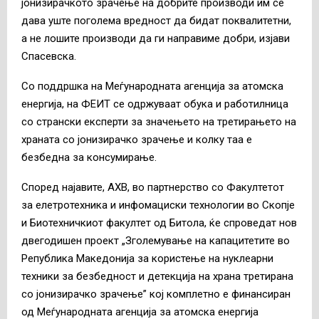
јонизирачкото зрачење на добрите производи им се
дава уште поголема вредност да бидат поквалитетни,
а не лошите производи да ги направиме добри, изјави
Спасевска.
Со поддршка на Меѓународната агенција за атомска
енергија, на ФЕИТ се одржуваат обука и работилница
со странски експерти за значењето на третирањето на
храната со јонизирачко зрачење и колку таа е
безбедна за консумирање.
Според најавите, АХВ, во партнерство со Факултетот
за елетротехника и инфомациски технологии во Скопје
и Биотехничкиот факултет од Битола, ќе спроведат нов
двегодишен проект „Зголемување на капацитетите во
Република Македонија за користење на нуклеарни
техники за безбедност и детекција на храна третирана
со јонизирачко зрачење” кој комплетно е финансиран
од Меѓународната агенција за атомска енергија