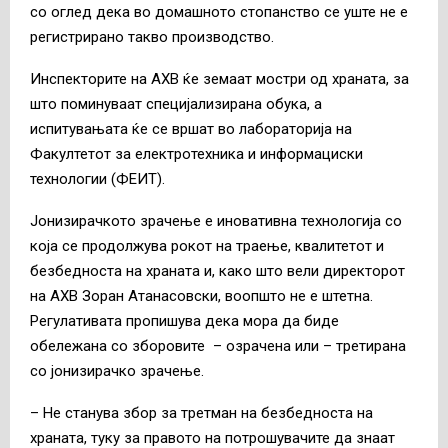
со оглед дека во домашното стопанство се уште не е
регистрирано такво производство.
Инспекторите на АХВ ќе земаат мостри од храната, за
што поминуваат специјализирана обука, а
испитувањата ќе се вршат во лабораторија на
Факултетот за електротехника и информациски
технологии (ФЕИТ).
Јонизирачкото зрачење е иновативна технологија со
која се продолжува рокот на траење, квалитетот и
безбедноста на храната и, како што вели директорот
на АХВ Зоран Атанасовски, воопшто не е штетна.
Регулативата пропишува дека мора да биде
обележана со зборовите – озрачена или – третирана
со јонизирачко зрачење.
– Не станува збор за третман на безбедноста на
храната, туку за правото на потрошувачите да знаат