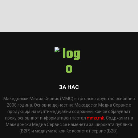
ЗА НАС
Македонски Медиа Сервис (ММС) е трговско друштво основано
2008 година. Основна дејност на Македоски Медиа Сервис е
продукција на мултимедијални содржини, кои се објавуваат
преку основниот информативен портал
mms.mk
. Содржини на
Македонски Медиа Сервис се наменети за широката публика
(B2P) и медиумите кои ќе користат сервис (B2B).