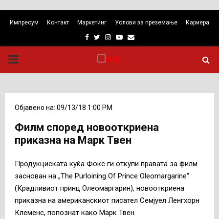
Импресум
Контакт
Маркетинг
Услови за преземање
Кариера
Facebook
Twitter
Instagram
Youtube
Email
PRIMARY
MENU
Објавено на: 09/13/18 1:00 PM
Филм според новооткриена
приказна на Марк Твен
Продукциската куќа Фокс ги откупи правата за филм
заснован на „The Purloining Of Prince Oleomargarine“
(Крадливиот принц Олеомаргарин), новооткриена
приказна на американскиот писател Семјуел Ленгхорн
Клеменс, попознат како Марк Твен.