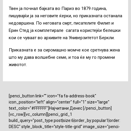
Твен ја почнал бајката во Париз во 1879 година,
пишувајќи ја за неговите ќерки, но приказната останала
недовршена. По неговата смрт, писателите Филип и
Ерин Стед ја комплетирале сагата користејќи белешки
кои се чуваат во архивите на Универзитетот Беркли.
Приказната е за сиромашно момче кое сретнува жена
што му дава волшебне семе, и тоа ќе му го промени
животот.
[penci_button link="" icon="fa fa-address-book"
icon_position="left" align="center" full="1" size="large"
text_color="#FFFFFF"]Најчитани Денес [/penci_button]
[vc_row][vc_column][penci_grid_1
build_query="post_type:post|size:6|order_by:popular1|order:
DESC" style_block_title="style-title-grid" image_size="penci-