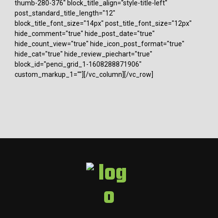
thumb-280-376" block_title_align="style-title-left"
post_standard_title_length="12"
block_title_font_size="14px" post_title_font_size="12px"
hide_comment="true" hide_post_date="true"
hide_count_view="true" hide_icon_post_format="true"
hide_cat="true" hide_review_piechart="true"
block_id="penci_grid_1-1608288871906"
custom_markup_1=""][/vc_column][/vc_row]