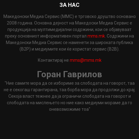
ЗА НАС
Македонски Медиа Сервис (ММС) е трговско друштво основано
2008 година. Основна дејност на Македоски Медиа Сервис е
продукција на мултимедијални содржини, кои се објавуваат
преку основниот информативен портал
mms.mk
. Содржини на
Македонски Медиа Сервис се наменети за широката публика
(B2P) и медиумите кои ќе користат сервис (B2B).
Контактирај не
mms@mms.mk
Горан Гаврилов
"Ние самите мора да се избориме за слободата на говорот, таа
не е секогаш гарантирана, таа борба мора да продолжи до крај.
Секоја власт тежнее да ја ограничи слободата на говорот и
слободата на мислењето но ние како медиуми мораме да го
оневозможиме тоа"