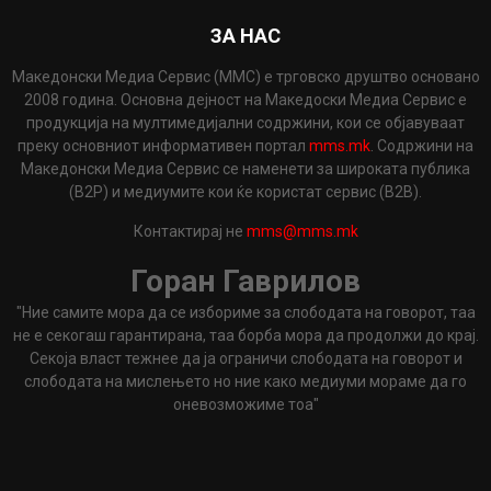
ЗА НАС
Македонски Медиа Сервис (ММС) е трговско друштво основано
2008 година. Основна дејност на Македоски Медиа Сервис е
продукција на мултимедијални содржини, кои се објавуваат
преку основниот информативен портал
mms.mk
. Содржини на
Македонски Медиа Сервис се наменети за широката публика
(B2P) и медиумите кои ќе користат сервис (B2B).
Контактирај не
mms@mms.mk
Горан Гаврилов
"Ние самите мора да се избориме за слободата на говорот, таа
не е секогаш гарантирана, таа борба мора да продолжи до крај.
Секоја власт тежнее да ја ограничи слободата на говорот и
слободата на мислењето но ние како медиуми мораме да го
оневозможиме тоа"