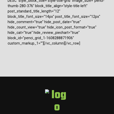
DESC" style_block_title="style-title-grid" image_size="penci-
thumb-280-376" block_title_align="style-title-left"
post_standard_title_length="12"
block_title_font_size="14px" post_title_font_size="12px"
hide_comment="true" hide_post_date="true"
hide_count_view="true" hide_icon_post_format="true"
hide_cat="true" hide_review_piechart="true"
block_id="penci_grid_1-1608288871906"
custom_markup_1=""][/vc_column][/vc_row]