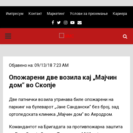
Импресум
Контакт
Маркетинг
Услови за преземање
Кариера
Facebook
Twitter
Instagram
Youtube
Email
PRIMARY
MENU
Објавено на: 09/13/18 7:23 AM
Опожарени две возила кај „Мајчин
дом“ во Скопје
Две патнички возила утринава биле опожарени на
паркинг на булеварот „Јане Сандански“ без број, зад
ортопедската клиника „Мајчин дом“ во Аеродром.
Командантот на Бригадата за противпожарна заштита