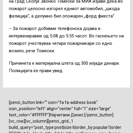
на Град Скопје Звонко Томески за МИА изјави дека во
пожарот целосно изгорел едниот автомобил, „шкода
фелиција“, а делумно бил опожарен „форд фиеста“.
– За пожарот добивме телефонска дојава и
интервениравме од 5.08 до 5.55 часот. Во гаснењето на
пожарот учествуваа четири пожарникари со едно
возило, рече Томески.
Причинета е материјална штета од 300 илјади денари.
Полицијата ќе прави увид.
[penci_button link="" icon="fa fa-address-book"
icon_position="left" align="center" full="1" size="large"
text_color="#FFFFFF"]Најчитани Денес [/penci_button]
[vc_row][vc_column][penci_grid_1
build_query="post_type:post|size:6|order_by:popular1|order: