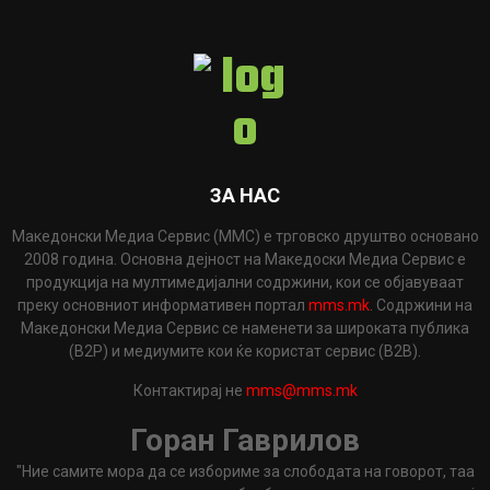
ЗА НАС
Македонски Медиа Сервис (ММС) е трговско друштво основано
2008 година. Основна дејност на Македоски Медиа Сервис е
продукција на мултимедијални содржини, кои се објавуваат
преку основниот информативен портал
mms.mk
. Содржини на
Македонски Медиа Сервис се наменети за широката публика
(B2P) и медиумите кои ќе користат сервис (B2B).
Контактирај не
mms@mms.mk
Горан Гаврилов
"Ние самите мора да се избориме за слободата на говорот, таа