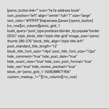
[penci_button link="" icon="fa fa-address-book"
icon_position="left" align="center" full="1" size="large"
text_color="#FFFFFF"]Најчитани Денес [/penci_button]
[vc_row][vc_column][penci_grid_1
build_query="post_type:post|size:6|order_by:popular1|order:
DESC" style_block_title="style-title-grid" image_size="penci-
thumb-280-376" block_title_align="style-title-left"
post_standard_title_length="12"
block_title_font_size="14px" post_title_font_size="12px"
hide_comment="true" hide_post_date="true"
hide_count_view="true" hide_icon_post_format="true"
hide_cat="true" hide_review_piechart="true"
block_id="penci_grid_1-1608288871906"
custom_markup_1=""][/vc_column][/vc_row]