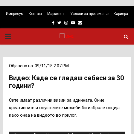
Импресум
Контакт
Маркетинг
Услови за преземање
Кариера
Facebook
Twitter
Instagram
Youtube
Email
PRIMARY
MENU
Објавено на: 09/11/18 2:07 PM
Видео: Каде се гледаш себеси за 30
години?
Сите имаат различни визии за иднината. Оние
креативните и опуштените можеби би избрале опција
како онаа на видеото во прилог.