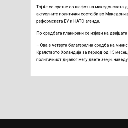
Тој ќе се сретне со шефот на македонската 
актуелните политички состојби во Македонија
реформската ЕУ и НАТО агенда.
По средбата планирани се изјави на двајцата
– Ова е четврта билатерална средба на мини
Кралството Холандија за период од 15 месец
политичкиот дијалог меѓу двете земји, навед