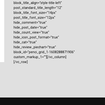
block_title_align="style-title-left"
post_standard_title_length="12"
block_title_font_size="14px"
post_title_font_size="12px"
hide_comment="true"
hide_post_date="true"
hide_count_view="true"
hide_icon_post_format="true"
hide_cat="true"
hide_review_piechart="true"
block_id="penci_grid_1-1608288871906"
custom_markup_1=""][/vc_column]
[/vc_row]