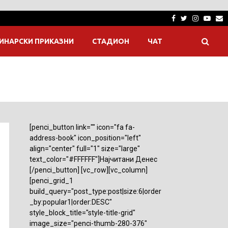
Facebook
Twitter
Instagra
Yout
E
ИНАРСКИ ПРИКАЗНИ
СТАДИОН
ЧАТ
[penci_button link="" icon="fa fa-
address-book" icon_position="left"
align="center" full="1" size="large"
text_color="#FFFFFF"]Најчитани Денес
[/penci_button] [vc_row][vc_column]
[penci_grid_1
build_query="post_type:post|size:6|order
_by:popular1|order:DESC"
style_block_title="style-title-grid"
image_size="penci-thumb-280-376"