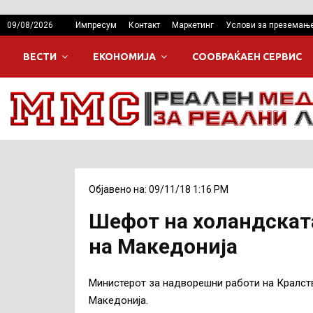
09/08/2026
Импресум
Контакт
Маркетинг
Услови за преземањ
ВЕСТИ
ЕКОНОМИЈА
СООБРАЌАЕН СЕРВИС
Објавено на: 09/11/18 1:16 PM
Шефот на холандската
на Македонија
Министерот за надворешни работи на Кралство
Македонија.