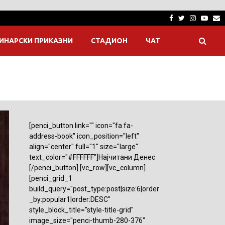
Facebook
Twitter
Instagra
Yout
E
ИНАРСКИ ПРИКАЗНИ
СТАДИОН
ЧАТ
[penci_button link="" icon="fa fa-
address-book" icon_position="left"
align="center" full="1" size="large"
text_color="#FFFFFF"]Најчитани Денес
[/penci_button] [vc_row][vc_column]
[penci_grid_1
build_query="post_type:post|size:6|order
_by:popular1|order:DESC"
style_block_title="style-title-grid"
image_size="penci-thumb-280-376"