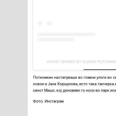
A POST SHARED BY OLEKSII POTIOMKI
Потиомкин настапуваше во главни улоги во св
освои и Јана Коршунова, исто така танчерка 
синот Мишо, кој деновиве го носи во парк ис
Фото: Инстаграм