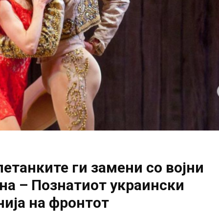
летанките ги замени со војни
јна – Познатиот украински
нија на фронтот