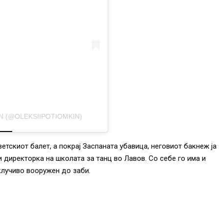
N (@OLEKSIIPOTIOMKIN)
етскиот балет, а покрај Заспаната убавица, неговиот бакнеж ја
и директорка на школата за танц во Лавов. Со себе го има и
клучиво вооружен до заби.