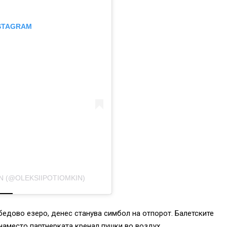
NSTAGRAM
N (@OLEKSIIPOTIOMKIN)
едово езеро, денес станува симбол на отпорот. Балетските
наместо партнерката кренал пушки во воздух.