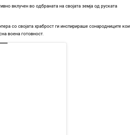
ивно вклучен во одбраната на својата земја од руската
опера со својата храброст ги инспирираше сонародниците кои
сна воена готовност.