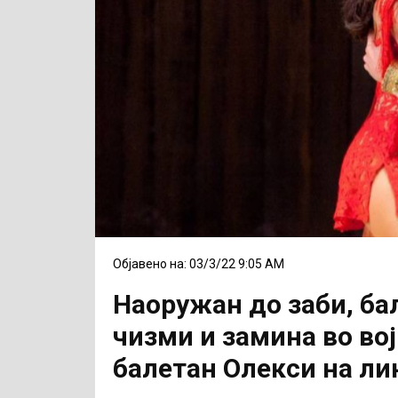
Објавено на: 03/3/22 9:05 AM
Наоружан до заби, ба
чизми и замина во во
балетан Олекси на ли