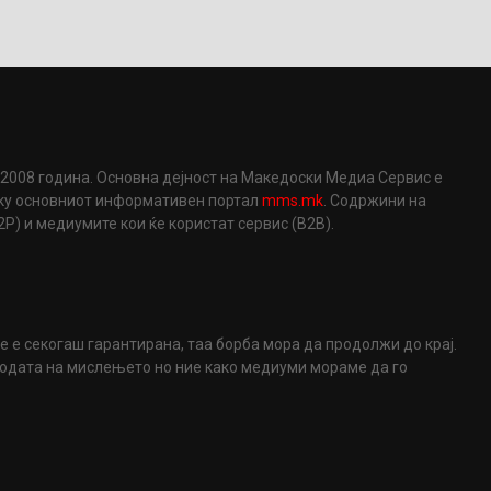
2008 година. Основна дејност на Македоски Медиа Сервис е
еку основниот информативен портал
mms.mk
. Содржини на
) и медиумите кои ќе користат сервис (B2B).
не е секогаш гарантирана, таа борба мора да продолжи до крај.
ободата на мислењето но ние како медиуми мораме да го