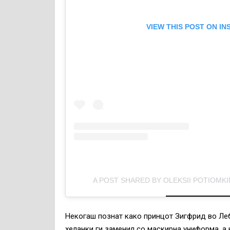
VIEW THIS POST ON I
A POST SHARED BY OLEKSII POTIOMKI
Некогаш познат како принцот Зигфрид во Леб
хеланки ги заменил со маскирна униформа, а 