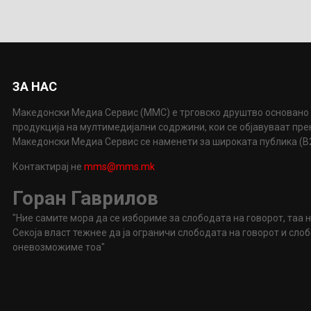
ЗА НАС
Македонски Медиа Сервис (ММС) е трговско друштво основано 
продукција на мултимедијални содржини, кои се објавуваат пр
Македонски Медиа Сервис се наменети за широката публика (B2P
Контактирај не
mms@mms.mk
Горан Гаврилов
"Ние самите мора да се избориме за слободата на говорот, таа 
Секоја власт тежнее да ја ограничи слободата на говорот и сл
оневозможиме тоа"