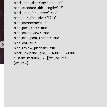
block_title_align="style-title-left"
post_standard_title_length="12"
block_title_font_size="14px"
post_title_font_size="12px"
hide_comment="true"
hide_post_date="true"
hide_count_view="true"
hide_icon_post_format="true"
hide_cat="true"
hide_review_piechart="true"
block_id="penci_grid_1-1608288871906"
custom_markup_1=""][/vc_column]
[/vc_row]