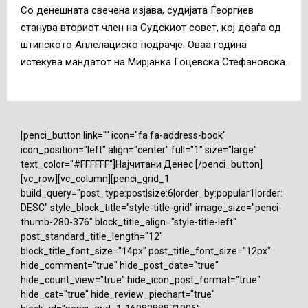
Со денешната свечена изјава, судијата Ѓеоргиев
станува вториот член на Судскиот совет, кој доаѓа од
штипското Аплелациско подрачје. Оваа година
истекува мандатот на Мирјанка Гоцевска Стефановска.
[penci_button link="" icon="fa fa-address-book"
icon_position="left" align="center" full="1" size="large"
text_color="#FFFFFF"]Најчитани Денес [/penci_button]
[vc_row][vc_column][penci_grid_1
build_query="post_type:post|size:6|order_by:popular1|order:
DESC" style_block_title="style-title-grid" image_size="penci-
thumb-280-376" block_title_align="style-title-left"
post_standard_title_length="12"
block_title_font_size="14px" post_title_font_size="12px"
hide_comment="true" hide_post_date="true"
hide_count_view="true" hide_icon_post_format="true"
hide_cat="true" hide_review_piechart="true"