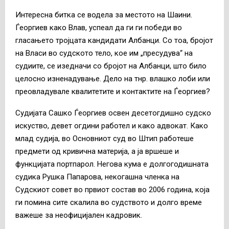
Интересна битка се водела за местото на Шаини.
Ѓеоргиев како Влав, успеал да ги ги победи во
гласањето тројцата кандидати Албанци. Со тоа, бројот
на Власи во судското тело, кое им „пресудува“ на
судиите, се изедначи со бројот на Албанци, што било
целосно изненадување. Дело на тнр. влашко лоби или
преовладувале квалитетите и контактите на Ѓеоргиев?
Судијата Сашко Ѓеоргиев освен десетогдишно судско
искуство, девет огдини работел и како адвокат. Како
млад судија, во Основниот суд во Штип работеше
предмети од кривична материја, а ја вршеше и
функцијата портпарол. Негова кума е долгогодишната
судика Рушка Папарова, некогашна членка на
Судскиот совет во првиот состав во 2006 година, која
ги помина сите скалила во судството и долго време
важеше за неофицијален кадровик.