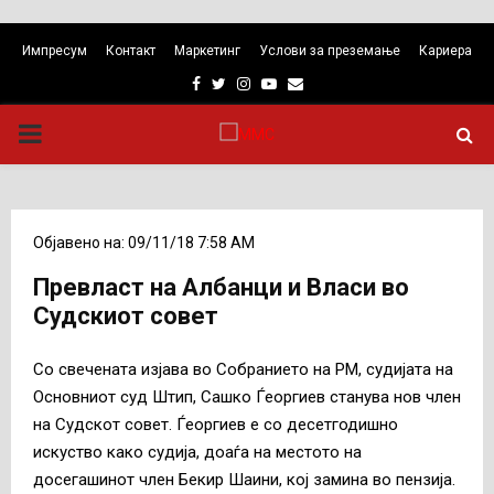
Импресум
Контакт
Маркетинг
Услови за преземање
Кариера
Facebook
Twitter
Instagram
Youtube
Email
PRIMARY
MENU
Објавено на: 09/11/18 7:58 AM
Превласт на Албанци и Власи во
Судскиот совет
Со свечената изјава во Собранието на РМ, судијата на
Основниот суд Штип, Сашко Ѓеоргиев станува нов член
на Судскот совет. Ѓеоргиев е со десетгодишно
искуство како судија, доаѓа на местото на
досегашинот член Бекир Шаини, кој замина во пензија.