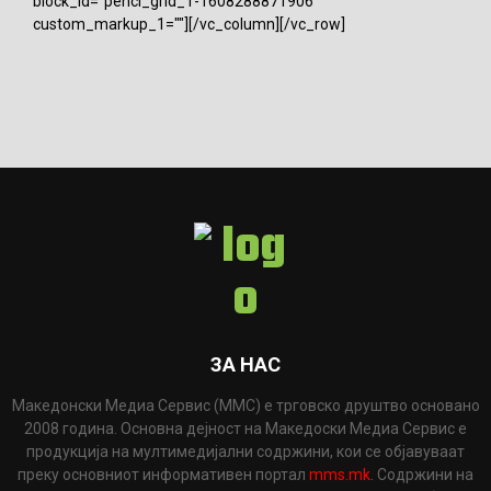
block_id="penci_grid_1-1608288871906"
custom_markup_1=""][/vc_column][/vc_row]
ЗА НАС
Македонски Медиа Сервис (ММС) е трговско друштво основано
2008 година. Основна дејност на Македоски Медиа Сервис е
продукција на мултимедијални содржини, кои се објавуваат
преку основниот информативен портал
mms.mk
. Содржини на