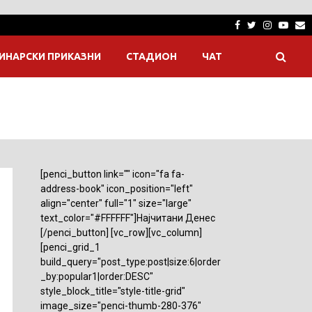
Facebook
Twitter
Instagra
Yout
E
ИНАРСКИ ПРИКАЗНИ
СТАДИОН
ЧАТ
[penci_button link="" icon="fa fa-
address-book" icon_position="left"
align="center" full="1" size="large"
text_color="#FFFFFF"]Најчитани Денес
[/penci_button] [vc_row][vc_column]
[penci_grid_1
build_query="post_type:post|size:6|order
_by:popular1|order:DESC"
style_block_title="style-title-grid"
image_size="penci-thumb-280-376"