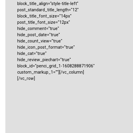
block_title_align="style-title-left"
post_standard_title_length="12"
block_title_font_size="14px"
post_title_font_size="12px"
hide_comment="true"
hide_post_date="true"
hide_count_view="true"
hide_icon_post_format="true"
hide_cat="true"
hide_review_piechart="true"
block_id="penci_grid_1-1608288871906"
custom_markup_1=""][/vc_column]
[/vc_row]