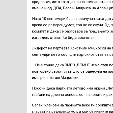
предлагач, исто така, ја почна кампањата со
имаше и од ДПА, Беса и Алијанса на Албанцит
Иако 10 септември беше посочуван како дат
врска со референдумот, тоа не се случи. Од 
комитет и дека се разговара за прашањето за
изграден, ставот ќе биде соопштен.
Лидерот на партијата Христијан Мицкоски на 
септември ќе го соопшти партскиот став за р
– Не е точно дека ВМРО-ДПМНЕ нема став по 
повторено својот став што се однесува на пр
име, рече тогаш Мицкоски.
Посочи дека партијата летово има акција „Ле
граѓани на дневна основа, со членовите и ра
Сепак, членови на партијата веќе ги соопштиј
гласаат на референдумот, и кои се нивните в