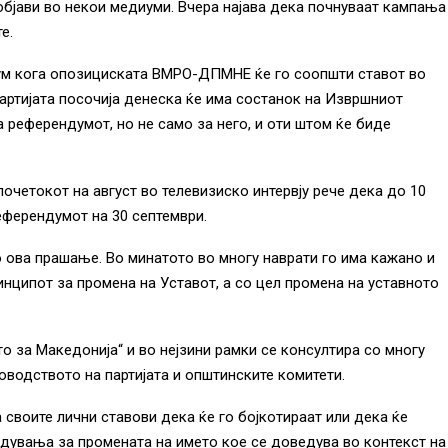
 објави во некои медиуми. Вчера најава дека почнуваат кампања
е.
ум кога опозициската ВМРО-ДПМНЕ ќе го соопшти ставот во
партијата посочија денеска ќе има состанок на Извршниот
 референдумот, но не само за него, и оти штом ќе биде
почетокот на август во телевизиско интервју рече дека до 10
еферендумот на 30 септември.
ова прашање. Во минатото во многу наврати го има кажано и
инципот за промена на Уставот, а со цел промена на уставното
то за Македонија“ и во нејзини рамки се консултира со многу
ководството на партијата и општинските комитети.
а своите лични ставови дека ќе го бојкотираат или дека ќе
идувања за промената на името кое се доведува во контекст на