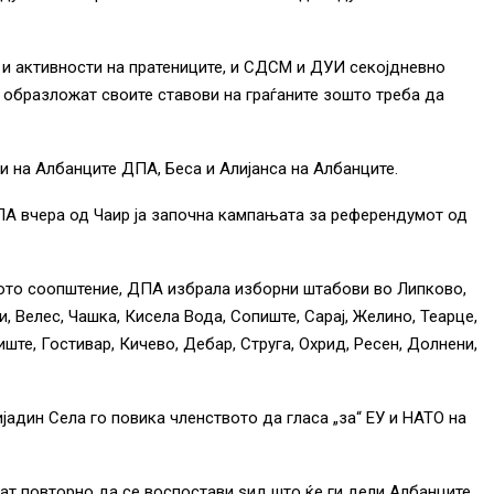
и и активности на пратениците, и СДСМ и ДУИ секојдневно
и образложат своите ставови на граѓаните зошто треба да
и на Албанците ДПА, Беса и Алијанса на Албанците.
ПА вчера од Чаир ја започна кампањата за референдумот од
кото соопштение, ДПА избрала изборни штабови во Липково,
, Велес, Чашка, Кисела Вода, Сопиште, Сарај, Желино, Теарце,
ште, Гостивар, Кичево, Дебар, Струга, Охрид, Ресен, Долнени,
јадин Села го повика членството да гласа „за“ ЕУ и НАТО на
ат повторно да се воспостави ѕид што ќе ги дели Албанците