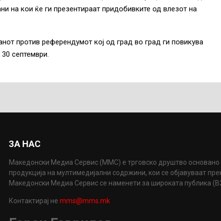
ни на кои ќе ги презентираат придобивките од влезот на
нот против референдумот кој од град во град ги повикува
 30 септември.
ЗА НАС
Македонски Медиа Сервис (ММС) е трговско друштво основано 
продукција на мултимедијални содржини, кои се објавуваат пр
Македонски Медиа Сервис се наменети за широката публика (B2P
Контактирај не
mms@mms.mk