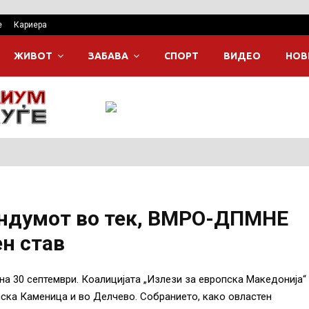
е
Кариера
ЖИВОТ
ЗАБАВА
СПОРТ
ВИДЕО
НОВ
ндумот во тек, ВМРО-ДПМНЕ
ен став
а 30 септември. Коалицијата „Излези за европска Македонија“
ска Каменица и во Делчево. Собранието, како овластен