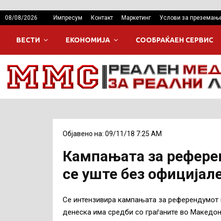
08/08/2026
Импресум
Контакт
Маркетинг
Услови за преземањ
ВЕСТИ
ЕКОНОМИЈА
СООБРАЌАЕН СЕРВИС
Објавено на: 09/11/18 7:25 AM
Кампањата за рефере
се уште без официјал
Се интензивира кампањата за референдумот н
денеска има средби со граѓаните во Македон