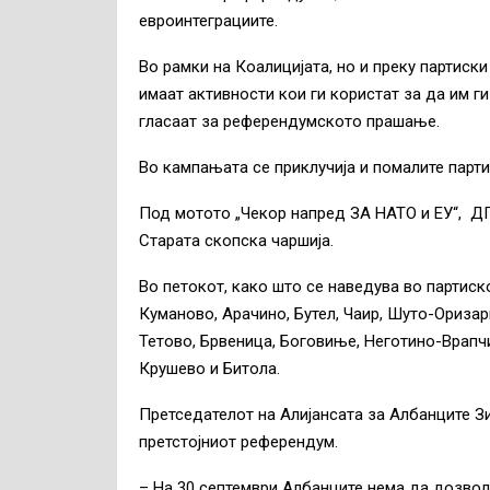
евроинтеграциите.
Во рамки на Коалицијата, но и преку партиск
имаат активности кои ги користат за да им г
гласаат за референдумското прашање.
Во кампањата се приклучија и помалите парти
Под мотото „Чекор напред ЗА НАТО и ЕУ“, Д
Старата скопска чаршија.
Во петокот, како што се наведува во партис
Куманово, Арачино, Бутел, Чаир, Шуто-Оризари
Тетово, Брвеница, Боговиње, Неготино-Врапчи
Крушево и Битола.
Претседателот на Алијансата за Албанците Зи
претстојниот референдум.
– На 30 септември Албанците нема да дозвол