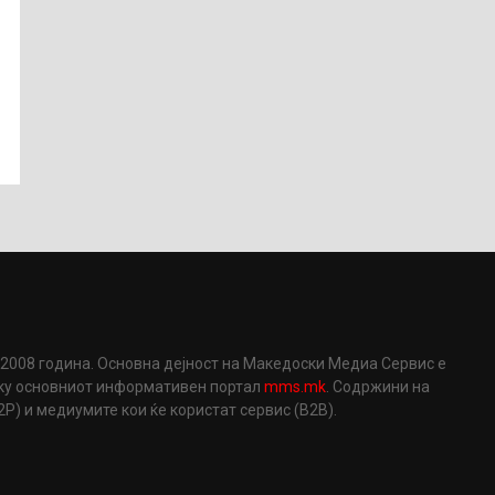
2008 година. Основна дејност на Македоски Медиа Сервис е
еку основниот информативен портал
mms.mk
. Содржини на
) и медиумите кои ќе користат сервис (B2B).