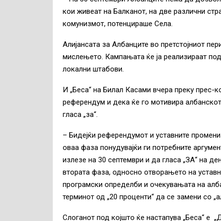
кои живеат на Балканот, на две различни стр
комунизмот, потенцираше Села.
Алијансата за Албанците во претстојниот пер
мислењето. Кампањата ќе ја реализираат под 
локални штабови.
И „Беса“ на Билал Касами вчера преку прес-
референдум и дека ќе го мотивира албанскот
гласа „за“.
– Бидејќи референдумот и уставните промени 
оваа фаза понудувајќи ги потребните аргуме
излезе на 30 септември и да гласа „ЗА“ на д
втората фаза, односно отворањето на уставн
програмски определби и очекувањата на алб
терминот од „20 проценти“ да се замени со „ал
Слоганот под којшто ќе настапува „Беса“ е „