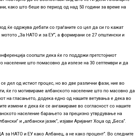
ани, како што беше во период од над 50 години за време на
иод ќе одржува дебати со граѓаните со цел да си го кажат
мотото „За НАТО и за ЕУ“, а формирани се 27 општински и
конференција соопшти дека ќе го поддржи претстојниот
о население што помасовно да излезе на 30 септември и да
се дел од истиот процес, но во две различни фази, ние во
нти, ќе го мотивираме албанското население што по масовно да
енот на гласањето, додека едно од нашите ветувања е дека во
ите измени е дека ќе се ангажираме во согласност со нашите
анското население барањето за прецизно утврдување на
бански” и „албански јазик”, изјави Аријанит Хоџа од „Беса“.
ДА за НАТО и ЕУ како Албанец, а не како процент”. Во следните