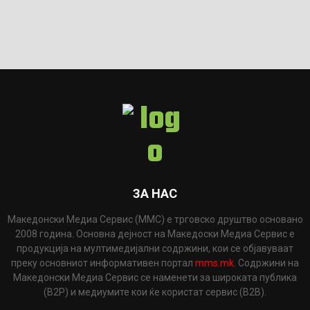
ЗА НАС
Македонски Медиа Сервис (ММС) е трговско друштво основано
2008 година. Основна дејност на Македоски Медиа Сервис е
продукција на мултимедијални содржини, кои се објавуваат
преку основниот информативен портал
mms.mk
. Содржини на
Македонски Медиа Сервис се наменети за широката публика
(B2P) и медиумите кои ќе користат сервис (B2B).