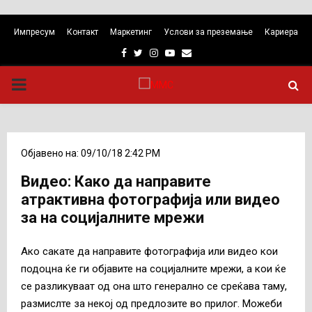
Импресум
Контакт
Маркетинг
Услови за преземање
Кариера
Facebook
Twitter
Instagram
Youtube
Email
PRIMARY
MENU
Објавено на: 09/10/18 2:42 PM
Видео: Како да направите
атрактивна фотографија или видео
за на социјалните мрежи
Ако сакате да направите фотографија или видео кои
подоцна ќе ги објавите на социјалните мрежи, а кои ќе
се разликуваат од она што генерално се среќава таму,
размислте за некој од предлозите во прилог. Можеби