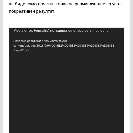
ќе биде само почетна точка за размислување за уште
покреативен резултат.
В
Media error: Format(s) not supported or source(s) not found
и
Преземи датотека: https://mms.mk/wp-
д
content/uploads/2018/09/%D0%B2%D0%B8%D0%B4%D0%B5%D0%BE-
1.mp4?_=1
е
о
п
л
е
ј
е
р