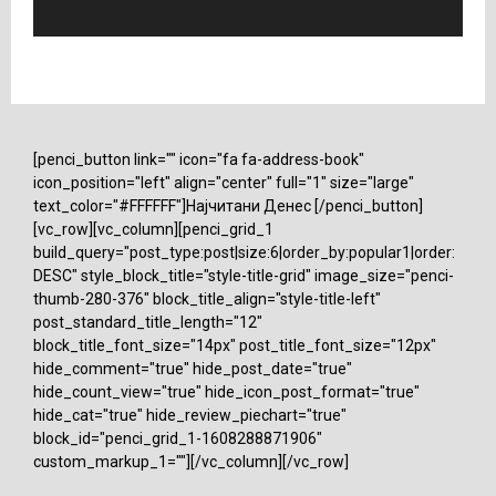
[penci_button link="" icon="fa fa-address-book"
icon_position="left" align="center" full="1" size="large"
text_color="#FFFFFF"]Најчитани Денес [/penci_button]
[vc_row][vc_column][penci_grid_1
build_query="post_type:post|size:6|order_by:popular1|order:
DESC" style_block_title="style-title-grid" image_size="penci-
thumb-280-376" block_title_align="style-title-left"
post_standard_title_length="12"
block_title_font_size="14px" post_title_font_size="12px"
hide_comment="true" hide_post_date="true"
hide_count_view="true" hide_icon_post_format="true"
hide_cat="true" hide_review_piechart="true"
block_id="penci_grid_1-1608288871906"
custom_markup_1=""][/vc_column][/vc_row]