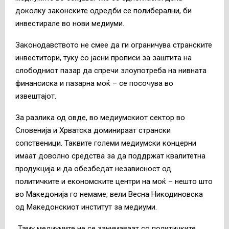
доколку законските одредби се полиберални, би
инвестирале во нови медиуми.
Законодавството не смее да ги ограничува странските
инвеститори, туку со јасни прописи за заштита на
слободниот пазар да спречи злоупотреба на нивната
финансиска и пазарна моќ – се посочува во
извештајот.
За разлика од овде, во медиумскиот сектор во
Словенија и Хрватска доминираат странски
сопственици. Таквите големи медиумски концерни
имаат доволно средства за да поддржат квалитетна
продукција и да обезбедат независност од
политичките и економските центри на моќ – нешто што
во Македонија го немаме, вели Весна Никодиновска
од Македонскиот институт за медиуми.
„Таму медиумите не се занимаваат со политичките