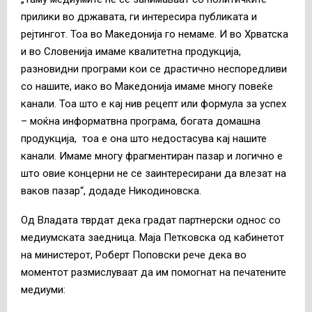
прилики во државата, ги интересира публиката и
рејтингот. Тоа во Македонија го немаме. И во Хрватска
и во Словенија имаме квалитетна продукција,
разновидни програми кои се драстично неспоредливи
со нашите, иако во Македонија имаме многу повеќе
канали. Тоа што е кај нив рецепт или формула за успех
– моќна информатвна програма, богата домашна
продукција, тоа е она што недостасува кај нашите
канали. Имаме многу фрагментиран пазар и логично е
што овие концерни не се заинтересирани да влезат на
ваков пазар“, додаде Никодиновска.
Од Владата тврдат дека градат партнерски однос со
медиумската заедница. Маја Петковска од кабинетот
на министерот, Роберт Поповски рече дека во
моментот размислуваат да им помогнат на печатените
медиуми: