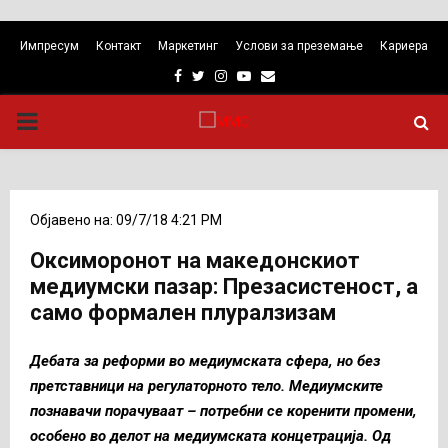
Импресум
Контакт
Маркетинг
Услови за преземање
Кариера
Facebook
Twitter
Instagram
Youtube
Email
PRIMARY
MENU
Објавено на: 09/7/18 4:21 PM
Оксиморонот на македонскиот
медиумски пазар: Презасистеност, а
само формален плуралзизам
Дебата за реформи во медиумската сфера, но без
претставници на регулаторното тело. Медиумските
познавачи порачуваат – потребни се коренити промени,
особено во делот на медиумската концетрација. Од