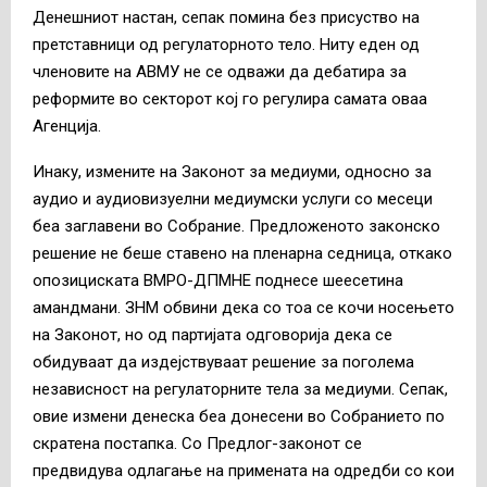
Денешниот настан, сепак помина без присуство на
претставници од регулаторното тело. Ниту еден од
членовите на АВМУ не се одважи да дебатира за
реформите во секторот кој го регулира самата оваа
Агенција.
Инаку, измените на Законот за медиуми, односно за
аудио и аудиовизуелни медиумски услуги со месеци
беа заглавени во Собрание. Предложеното законско
решение не беше ставено на пленарна седница, откако
опозициската ВМРО-ДПМНЕ поднесе шеесетина
амандмани. ЗНМ обвини дека со тоа се кочи носењето
на Законот, но од партијата одговорија дека се
обидуваат да издејствуваат решение за поголема
независност на регулаторните тела за медиуми. Сепак,
овие измени денеска беа донесени во Собранието по
скратена постапка. Со Предлог-законот се
предвидува одлагање на примената на одредби со кои