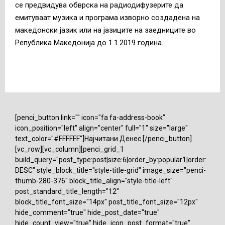
се предвидува обврска на радиодифузерите да
емитуваат музика и програма изворно создадена на
македонски јазик или на јазиците на заедниците во
Република Македонија до 1.1.2019 година.
[penci_button link="" icon="fa fa-address-book"
icon_position="left" align="center" full="1" size="large"
text_color="#FFFFFF"]Најчитани Денес [/penci_button]
[vc_row][vc_column][penci_grid_1
build_query="post_type:post|size:6|order_by:popular1|order:
DESC" style_block_title="style-title-grid" image_size="penci-
thumb-280-376" block_title_align="style-title-left"
post_standard_title_length="12"
block_title_font_size="14px" post_title_font_size="12px"
hide_comment="true" hide_post_date="true"
hide_count_view="true" hide_icon_post_format="true"