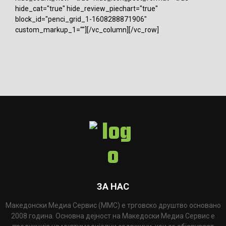
hide_cat="true" hide_review_piechart="true"
block_id="penci_grid_1-1608288871906"
custom_markup_1=""][/vc_column][/vc_row]
ЗА НАС
Македонски Медиа Сервис (ММС) е трговско друштво основано
2008 година. Основна дејност на Македоски Медиа Сервис е