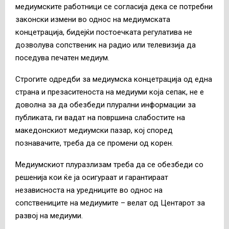
медиумските работници се согласија дека се потребни
законски измени во однос на медиумската
концетрација, бидејќи постоечката регулатива не
дозволува сопственик на радио или телевизија да
поседува печатен медиум.
Строгите одредби за медиумска концетрација од една
страна и презаситеноста на медиуми која сепак, не е
доволна за да обезбеди плурални информации за
публиката, ги вадат на површина слабостите на
македонскиот медиумски пазар, кој според
познавачите, треба да се промени од корен.
Медиумскиот плуразлизам треба да се обезбеди со
решенија кои ќе ја осигураат и гарантираат
независноста на уредниците во однос на
сопствениците на медиумите – велат од Центарот за
развој на медиуми.