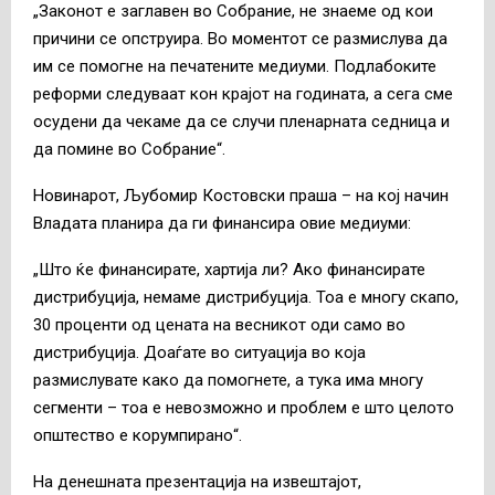
„Законот е заглавен во Собрание, не знаеме од кои
причини се опструира. Во моментот се размислува да
им се помогне на печатените медиуми. Подлабоките
реформи следуваат кон крајот на годината, а сега сме
осудени да чекаме да се случи пленарната седница и
да помине во Собрание“.
Новинарот, Љубомир Костовски праша – на кој начин
Владата планира да ги финансира овие медиуми:
„Што ќе финансирате, хартија ли? Ако финансирате
дистрибуција, немаме дистрибуција. Тоа е многу скапо,
30 проценти од цената на весникот оди само во
дистрибуција. Доаѓате во ситуација во која
размислувате како да помогнете, а тука има многу
сегменти – тоа е невозможно и проблем е што целото
општество е корумпирано“.
На денешната презентација на извештајот,