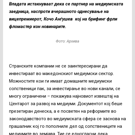
Владата истакнуваат дека се партнер на медиумската
заедница, наспроти вчерашното однесување на
вицепремиерот, Кочо Анѓушев кој на брифинг фрли
фломастер кон новинарите.
Фото: Архива
Странските компании не се заинтересирани да
инвестираат во македонскиот медиумски сектор.
Можностите кои ги имаат домашните медиумски
сопственици пак, за инвестирање во нови канали, се
многу ограничени – покажува најновиот извештај на
Центарот за развој на медиуми. Документот кој беше
презетиран денеска, а е посветен на реформите во
законодавството во медиумската сфера се заснова на
прашалник кој го пополниле дел од сопствениците на
медиумите во земјава. Тие се едногласни дека