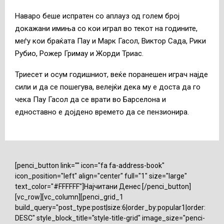
Наваро беше испратен со аплауз од голем број
докажани имиња со кои играл во текот на годините,
меѓу кои браќата Пау и Марк Гасол, Виктор Сада, Рики
Рубио, Рожер Гримау и Жорди Триас.
Триесет и осум годишниот, веќе поранешен играч најде
сили и да се пошегува, велејќи дека му е доста да го
чека Пау Гасол да се врати во Барселона и
едноставно е дојдено времето да се пензионира.
[penci_button link="" icon="fa fa-address-book"
icon_position="left" align="center" full="1" size="large"
text_color="#FFFFFF"]Најчитани Денес [/penci_button]
[vc_row][vc_column][penci_grid_1
build_query="post_type:post|size:6|order_by:popular1|order:
DESC" style_block_title="style-title-grid" image_size="penci-