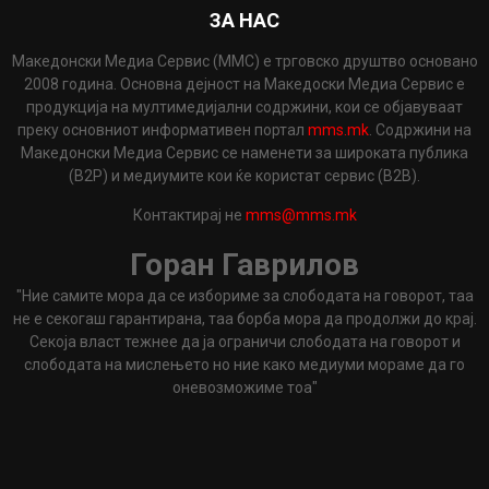
ЗА НАС
Македонски Медиа Сервис (ММС) е трговско друштво основано
2008 година. Основна дејност на Македоски Медиа Сервис е
продукција на мултимедијални содржини, кои се објавуваат
преку основниот информативен портал
mms.mk
. Содржини на
Македонски Медиа Сервис се наменети за широката публика
(B2P) и медиумите кои ќе користат сервис (B2B).
Контактирај не
mms@mms.mk
Горан Гаврилов
"Ние самите мора да се избориме за слободата на говорот, таа
не е секогаш гарантирана, таа борба мора да продолжи до крај.
Секоја власт тежнее да ја ограничи слободата на говорот и
слободата на мислењето но ние како медиуми мораме да го
оневозможиме тоа"