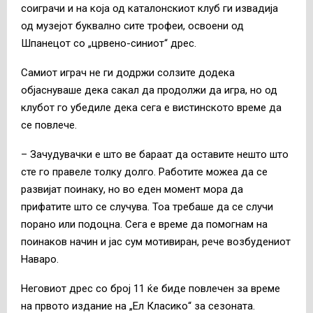
соиграчи и на која од каталонскиот клуб ги извадија
од музејот буквално сите трофеи, освоени од
Шпанецот со „црвено-синиот“ дрес.
Самиот играч не ги додржи солзите додека
објаснуваше дека сакал да продолжи да игра, но од
клубот го убедиле дека сега е вистинското време да
се повлече.
– Зачудувачки е што ве бараат да оставите нешто што
сте го правеле толку долго. Работите можеа да се
развијат поинаку, но во еден момент мора да
прифатите што се случува. Тоа требаше да се случи
порано или подоцна. Сега е време да помогнам на
поинаков начин и јас сум мотивиран, рече возбудениот
Наваро.
Неговиот дрес со број 11 ќе биде повлечен за време
на првото издание на „Ел Класико“ за сезоната.