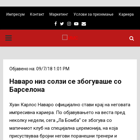
Импресум
Контакт
Маркетинг
Услови за преземање
Кариера
Facebook
Twitter
Instagram
Youtube
Email
PRIMARY
MENU
Објавено на: 09/7/18 1:01 PM
Наваро низ солзи се збогуваше со
Барселона
Хуан Карлос Наваро официјално стави крај на неговата
импресивна кариера. По објавувањето на веста пред
неколку недели, сега „Ла Бомба“ се збогува со
матичниот клуб на специјална церемонија, на која
присуствуваа бројни негови поранешни тренери и