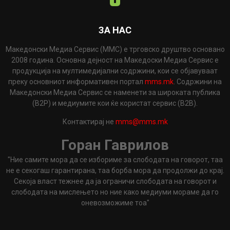
ЗА НАС
Македонски Медиа Сервис (ММС) е трговско друштво основано
2008 година. Основна дејност на Македоски Медиа Сервис е
продукција на мултимедијални содржини, кои се објавуваат
преку основниот информативен портал
mms.mk
. Содржини на
Македонски Медиа Сервис се наменети за широката публика
(B2P) и медиумите кои ќе користат сервис (B2B).
Контактирај не
mms@mms.mk
Горан Гаврилов
"Ние самите мора да се избориме за слободата на говорот, таа
не е секогаш гарантирана, таа борба мора да продолжи до крај.
Секоја власт тежнее да ја ограничи слободата на говорот и
слободата на мислењето но ние како медиуми мораме да го
оневозможиме тоа"