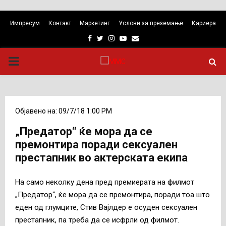
Импресум
Контакт
Маркетинг
Услови за преземање
Кариера
Facebook
Twitter
Instagram
Youtube
Email
PRIMARY
MENU
Објавено на: 09/7/18 1:00 PM
„Предатор“ ќе мора да се
премонтира поради сексуален
престапник во актерската екипа
На само неколку дена пред премиерата на филмот
„Предатор“, ќе мора да се премонтира, поради тоа што
еден од глумците, Стив Вајлдер е осуден сексуален
престапник, па треба да се исфрли од филмот.