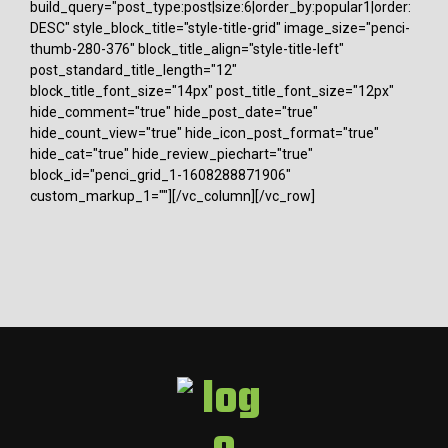
build_query="post_type:post|size:6|order_by:popular1|order:
DESC" style_block_title="style-title-grid" image_size="penci-
thumb-280-376" block_title_align="style-title-left"
post_standard_title_length="12"
block_title_font_size="14px" post_title_font_size="12px"
hide_comment="true" hide_post_date="true"
hide_count_view="true" hide_icon_post_format="true"
hide_cat="true" hide_review_piechart="true"
block_id="penci_grid_1-1608288871906"
custom_markup_1=""][/vc_column][/vc_row]