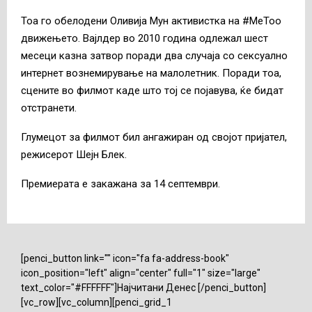
Тоа го обелодени Оливија Мун активистка на #MeToo
движењето. Вајлдер во 2010 година одлежал шест
месеци казна затвор поради два случаја со сексуално
интернет вознемирување на малолетник. Поради тоа,
сцените во филмот каде што тој се појавува, ќе бидат
отстранети.
Глумецот за филмот бил ангажиран од својот пријател,
режисерот Шејн Блек.
Премиерата е закажана за 14 септември.
[penci_button link="" icon="fa fa-address-book"
icon_position="left" align="center" full="1" size="large"
text_color="#FFFFFF"]Најчитани Денес [/penci_button]
[vc_row][vc_column][penci_grid_1