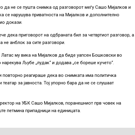
 да не се пушта снимка од разговорот меѓу Сашо Мијалков и
а се нарушува приватноста на Мијалков и дополнително
дио докази.
че дека приговорот на одбраната бил за четвртиот разговор, а
 а не анблок за сите разговори.
 Латас му вика на Мијалков да биде уапсен Бошковски во
о нарекува Љубе „лудак“ и додава „се бореше кучето“.
и повторно реагираше дека во снимката има политичка
 театар за јавноста. Тој упорно бара да не се слушаат
ректор на УБК Сашо Мијалков, поранешниот прв човек на
ште петмина припадници на единицата.