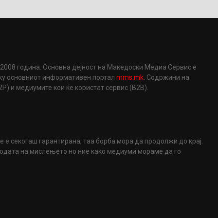
2008 година. Основна дејност на Македоски Медиа Сервис е
еку основниот информативен портал
mms.mk
. Содржини на
) и медиумите кои ќе користат сервис (B2B).
не е секогаш гарантирана, таа борба мора да продолжи до крај.
ободата на мислењето но ние како медиуми мораме да го