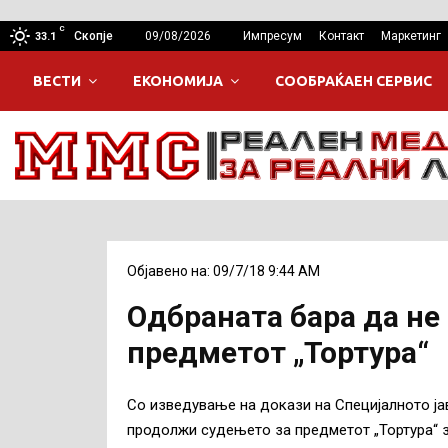
C
Скопје
09/08/2026
Импресум
Контакт
Маркетинг
33.1
ВЕСТИ
ЕКОНОМИЈА
СООБРАЌАЕН СЕРВИС
Објавено на: 09/7/18 9:44 AM
Одбраната бара да не
предметот „Тортура“
Со изведување на докази на Специјалното ја
продолжи судењето за предметот „Тортура“ 