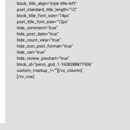
block_title_align="style-title-left"
post_standard_title_length="12"
block_title_font_size="14px"
post_title_font_size="12px"
hide_comment="true"
hide_post_date="true"
hide_count_view="true"
hide_icon_post_format="true"
hide_cat="true"
hide_review_piechart="true"
block_id="penci_grid_1-1608288871906"
custom_markup_1=""][/vc_column]
[/vc_row]