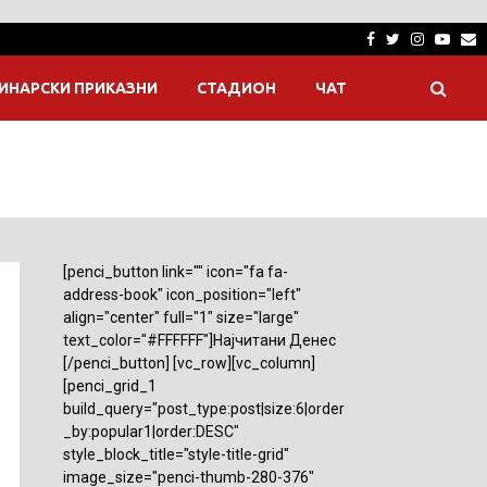
Facebook
Twitter
Instagra
Yout
E
ИНАРСКИ ПРИКАЗНИ
СТАДИОН
ЧАТ
[penci_button link="" icon="fa fa-
address-book" icon_position="left"
align="center" full="1" size="large"
text_color="#FFFFFF"]Најчитани Денес
[/penci_button] [vc_row][vc_column]
[penci_grid_1
build_query="post_type:post|size:6|order
_by:popular1|order:DESC"
style_block_title="style-title-grid"
image_size="penci-thumb-280-376"