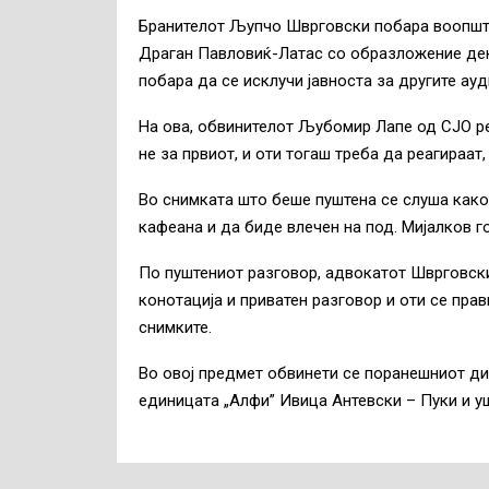
Бранителот Љупчо Шврговски побара воопшто
Драган Павловиќ-Латас со образложение дек
побара да се исклучи јавноста за другите ау
На ова, обвинителот Љубомир Лапе од СЈО ре
не за првиот, и оти тогаш треба да реагираат,
Во снимката што беше пуштена се слуша како
кафеана и да биде влечен на под. Мијалков г
По пуштениот разговор, адвокатот Шврговск
конотација и приватен разговор и оти се прави
снимките.
Во овој предмет обвинети се поранешниот ди
единицата „Алфи” Ивица Антевски – Пуки и у