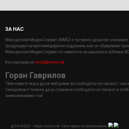
ЗА НАС
Македонски Медиа Сервис (ММС) е трговско друштво основано 
продукција на мултимедијални содржини, кои се објавуваат пр
Македонски Медиа Сервис се наменети за широката публика (B2P
Контактирај не
mms@mms.mk
Горан Гаврилов
"Ние самите мора да се избориме за слободата на говорот, таа 
Секоја власт тежнее да ја ограничи слободата на говорот и сл
оневозможиме тоа"
@2014-2021 - https://mms.mk. Сите права се овозможени.